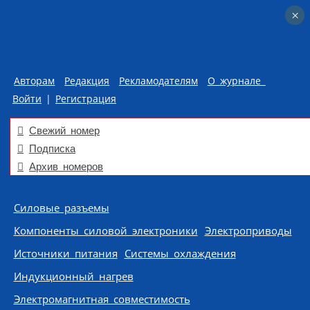
×
×
Авторам
Редакция
Рекламодателям
О журнале
Войти
|
Регистрация
Свежий номер
Подписка
Архив номеров
Skip to content
Силовые разъемы
Компоненты силовой электроники
Электроприводы
Источники питания
Системы охлаждения
Индукционный нагрев
Электромагнитная совместимость