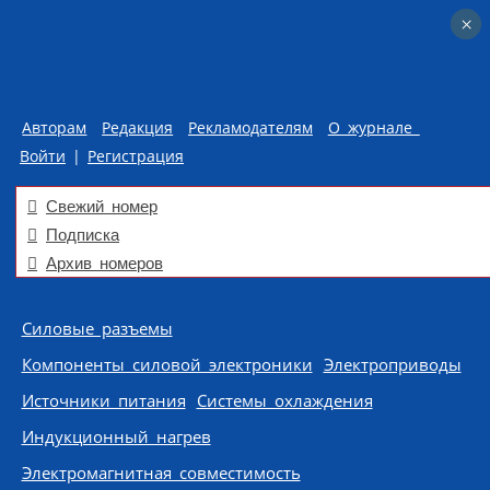
×
×
Авторам
Редакция
Рекламодателям
О журнале
Войти
|
Регистрация
Свежий номер
Подписка
Архив номеров
Skip to content
Силовые разъемы
Компоненты силовой электроники
Электроприводы
Источники питания
Системы охлаждения
Индукционный нагрев
Электромагнитная совместимость