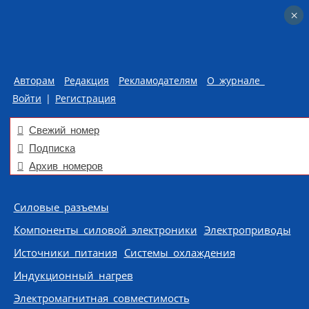
×
×
Авторам
Редакция
Рекламодателям
О журнале
Войти
|
Регистрация
Свежий номер
Подписка
Архив номеров
Skip to content
Силовые разъемы
Компоненты силовой электроники
Электроприводы
Источники питания
Системы охлаждения
Индукционный нагрев
Электромагнитная совместимость