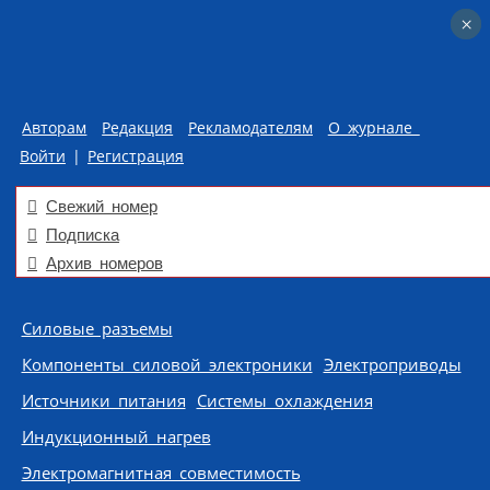
×
×
Авторам
Редакция
Рекламодателям
О журнале
Войти
|
Регистрация
Свежий номер
Подписка
Архив номеров
Skip to content
Силовые разъемы
Компоненты силовой электроники
Электроприводы
Источники питания
Системы охлаждения
Индукционный нагрев
Электромагнитная совместимость