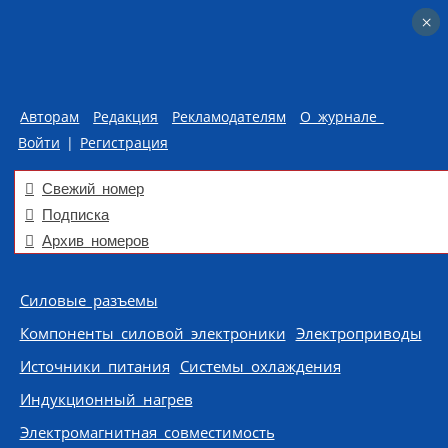
×
×
Авторам
Редакция
Рекламодателям
О журнале
Войти
|
Регистрация
Свежий номер
Подписка
Архив номеров
Skip to content
Силовые разъемы
Компоненты силовой электроники
Электроприводы
Источники питания
Системы охлаждения
Индукционный нагрев
Электромагнитная совместимость