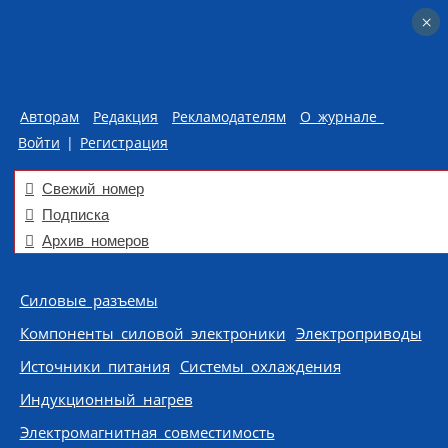
×
×
Авторам
Редакция
Рекламодателям
О журнале
Войти
|
Регистрация
Свежий номер
Подписка
Архив номеров
Skip to content
Силовые разъемы
Компоненты силовой электроники
Электроприводы
Источники питания
Системы охлаждения
Индукционный нагрев
Электромагнитная совместимость