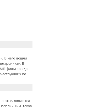
». В него вошли
ектроника». В
ЭМП-фильтров до
 участвующих во
статье, являются
и первичным, током