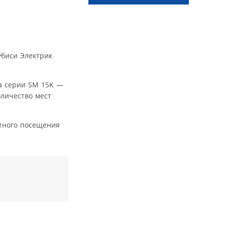
убиси Электрик
ka серии SM 15K —
оличество мест
атного посещения