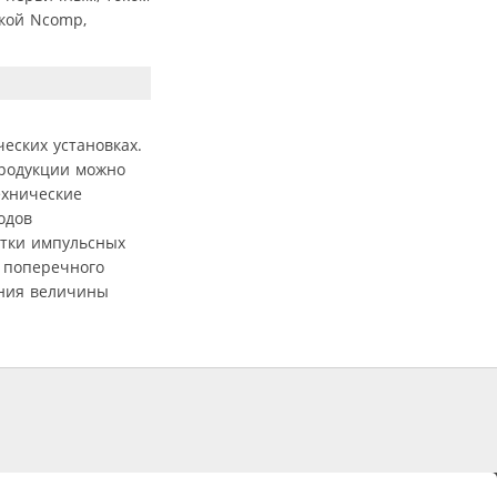
кой Ncomp,
еских установках.
продукции можно
ехнические
одов
отки импульсных
 поперечного
ения величины