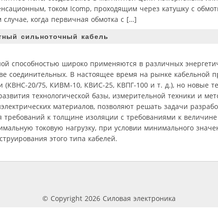
енсационным, током Icomp, проходящим через катушку с обмот
случае, когда первичная обмотка с […]
тный сильноточный кабель
ной способностью широко применяются в различных энергетич
тве соединительных. В настоящее время на рынке кабельной 
(КВНС-20/75, КИВМ-10, КВИС-25, КВПГ-100 и т. д.), но новые т
развития технологической базы, измерительной техники и мет
иэлектрических материалов, позволяют решать задачи разраб
ия требований к толщине изоляции с требованиями к величине
симальную токовую нагрузку, при условии минимального знач
струирования этого типа кабелей.
© Copyright 2026 Силовая электроника