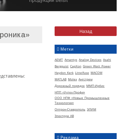
роника»
Метки
AEMT
Amantys
Analog Devices
Asahi
Bergquist
CapXon
Green Watt Power
Haydon Kerk
Littelfuse
MACOM
едставлены:
MATLAB
Molex
Ангстрем
Дорожный порядок
ММП-Ирбис
НПП «Учтех-Профи»
ООО НПФ «Новые Промышленные
Технологии»
Оптрон-Ставрополь
ЭЛИМ
Электрум АВ
Реклама