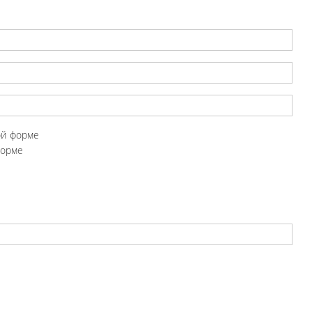
ой форме
форме