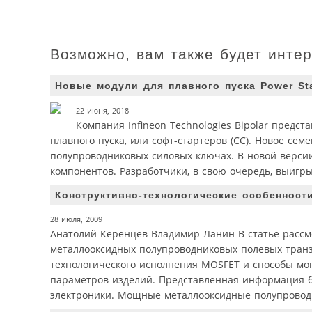
Возможно, вам также будет инте
Новые модули для плавного пуска Power Star
22 июня, 2018
Компания Infineon Technologies Bipolar предст
плавного пуска, или софт-стартеров (СС). Новое се
полупроводниковых силовых ключах. В новой версии
компонентов. Разработчики, в свою очередь, выигр
Конструктивно-технологические особеннос
28 июля, 2009
Анатолий Керенцев Владимир Ланин В статье рассм
металлооксидных полупроводниковых полевых транз
технологического исполнения MOSFET и способы мо
параметров изделий. Представленная информация б
электроники. Мощные металлооксидные полупроводн