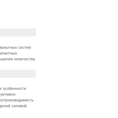
овольтных систем
омпактных
ньшения количества
е особенности
уктивно-
воспроизводимость
делий силовой