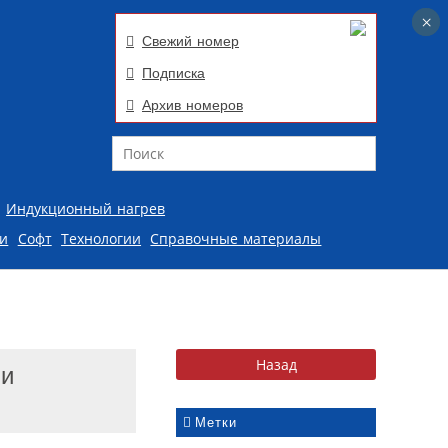
×
×
Свежий номер
Подписка
Архив номеров
Поиск
Индукционный нагрев
ии
Софт
Технологии
Справочные материалы
 и
Метки