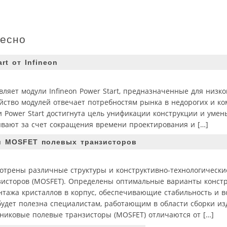
ресно
t от Infineon
авляет модули Infineon Power Start, предназначенные для низк
мейство модулей отвечает потребностям рынка в недорогих и к
 Power Start достигнута цель унификации конструкции и уме
ывают за счет сокращения времени проектирования и […]
ти MOSFET полевых транзисторов
отрены различные структуры и конструктивно-технологически
исторов (MOSFET). Определены оптимальные варианты констр
нтажа кристаллов в корпус, обеспечивающие стабильность и 
удет полезна специалистам, работающим в области сборки из
иковые полевые транзисторы (MOSFET) отличаются от […]