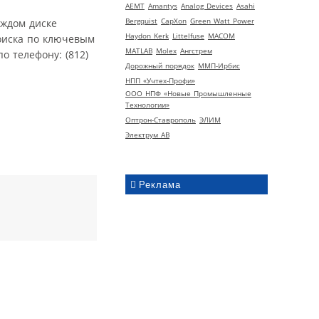
AEMT
Amantys
Analog Devices
Asahi
Bergquist
CapXon
Green Watt Power
аждом диске
Haydon Kerk
Littelfuse
MACOM
поиска по ключевым
MATLAB
Molex
Ангстрем
 телефону: (812)
Дорожный порядок
ММП-Ирбис
НПП «Учтех-Профи»
ООО НПФ «Новые Промышленные
Технологии»
Оптрон-Ставрополь
ЭЛИМ
Электрум АВ
Реклама