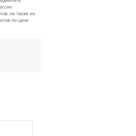
рудничать
оссии
ов, но также их
отов по цене