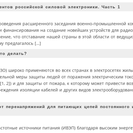
нтов российской силовой электроники. Часть 1
роведения расширенного заседания военно-промышленной коми
ии финансирования на создание новейших устройств для ради
ение, что отставание нашей страны в этой области от ведущи
му предлагалось […]
то делать?
ЗО) широко применяются во всех странах в электросетях жил
ельной меры защиты людей от поражения электрическим ток
, 2]) и для защиты от пожара, к которому может привести во
еждения изоляции кабелей и других видов электрооборудован
т перенапряжений для питающих цепей постоянного 
астотные источники питания (ИВЭП) благодаря высоким энерг