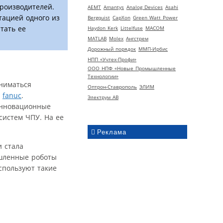
роизводителей.
AEMT
Amantys
Analog Devices
Asahi
тацией одного из
Bergquist
CapXon
Green Watt Power
тать ее
Haydon Kerk
Littelfuse
MACOM
MATLAB
Molex
Ангстрем
Дорожный порядок
ММП-Ирбис
НПП «Учтех-Профи»
ООО НПФ «Новые Промышленные
Технологии»
аниматься
Оптрон-Ставрополь
ЭЛИМ
я
fanuc
.
Электрум АВ
 инновационные
систем ЧПУ. На ее
Реклама
 стала
ышленные роботы
спользуют такие