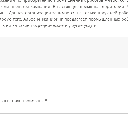
дложений по приобретению промышленных роботов FANUC, сот
лями японской компании. В настоящее время на территории Р
г. Данная организация занимается не только продажей робот
Кроме того, Альфа Инжиниринг предлагает промышленных роб
ь ни за какие посреднические и другие услуги.
льные поля помечены
*