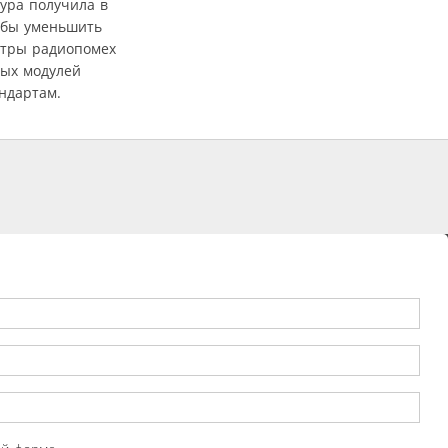
ура получила в
обы уменьшить
ьтры радиопомех
ных модулей
ндартам.