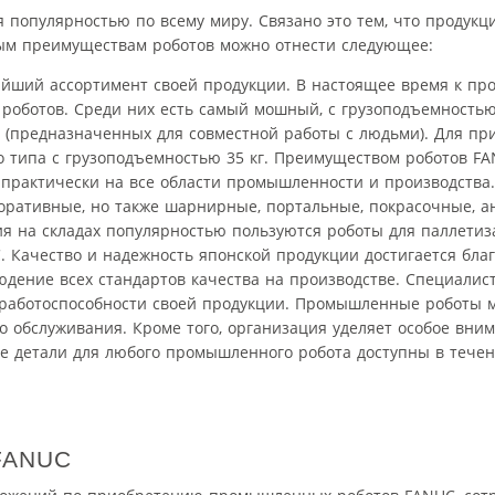
опулярностью по всему миру. Связано это тем, что продукц
ным преимуществам роботов можно отнести следующее:
йший ассортимент своей продукции. В настоящее время к про
оботов. Среди них есть самый мошный, с грузоподъемностью 
 (предназначенных для совместной работы с людьми). Для пр
 типа с грузоподъемностью 35 кг. Преимуществом роботов FAN
 практически на все области промышленности и производства
боративные, но также шарнирные, портальные, покрасочные, 
ия на складах популярностью пользуются роботы для паллетиз
 Качество и надежность японской продукции достигается бла
юдение всех стандартов качества на производстве. Специали
 работоспособности своей продукции. Промышленные роботы м
о обслуживания. Кроме того, организация уделяет особое вним
е детали для любого промышленного робота доступны в течен
 FANUC