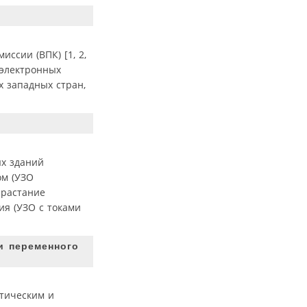
ссии (ВПК) [1, 2,
оэлектронных
х западных стран,
ых зданий
ом (УЗО
зрастание
ия (УЗО с токами
и переменного
етическим и