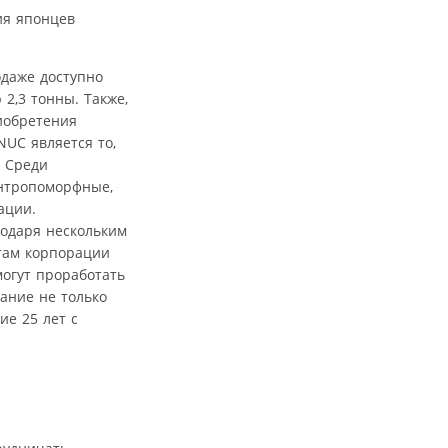
ия японцев
даже доступно
2,3 тонны. Также,
иобретения
UC является то,
. Среди
антропоморфные,
ации.
годаря нескольким
стам корпорации
огут проработать
ание не только
ие 25 лет с