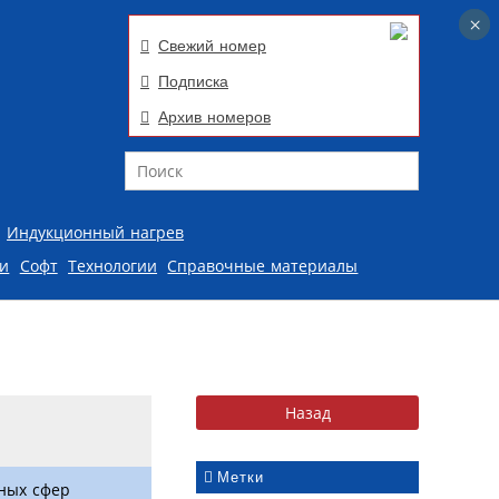
×
×
Свежий номер
Подписка
Архив номеров
Поиск
Индукционный нагрев
ии
Софт
Технологии
Справочные материалы
Метки
ных сфер