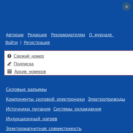
×
×
Авторам
Редакция
Рекламодателям
О журнале
Войти
|
Регистрация
Свежий номер
Подписка
Архив номеров
Skip to content
Силовые разъемы
Компоненты силовой электроники
Электроприводы
Источники питания
Системы охлаждения
Индукционный нагрев
Электромагнитная совместимость