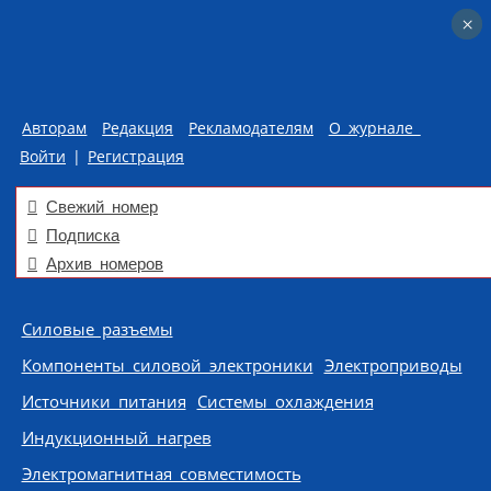
×
×
Авторам
Редакция
Рекламодателям
О журнале
Войти
|
Регистрация
Свежий номер
Подписка
Архив номеров
Skip to content
Силовые разъемы
Компоненты силовой электроники
Электроприводы
Источники питания
Системы охлаждения
Индукционный нагрев
Электромагнитная совместимость