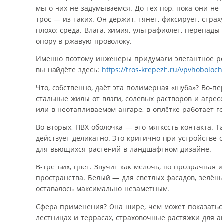
мы о них не задумываемся. До тех пор, пока они не
трос — из таких. Он держит, тянет, фиксирует, страх
плохо: среда. Влага, химия, ультрафиолет, перепа
опору в ржавую проволоку.
Именно поэтому инженеры придумали элегантное ре
вы найдёте здесь:
https://tros-krepezh.ru/vpvhoboloch
Что, собственно, даёт эта полимерная «шуба»? Во-
стальные жилы от влаги, солевых растворов и агрес
или в неотапливаемом ангаре, в оплётке работает г
Во-вторых, ПВХ оболочка — это мягкость контакта. Т
действует деликатно. Это критично при устройстве 
для вьющихся растений в ландшафтном дизайне.
В-третьих, цвет. Звучит как мелочь, но прозрачная
пространства. Белый — для светлых фасадов, зелён
оставалось максимально незаметным.
Сфера применения? Она шире, чем может показаться
лестницах и террасах, страховочные растяжки для 