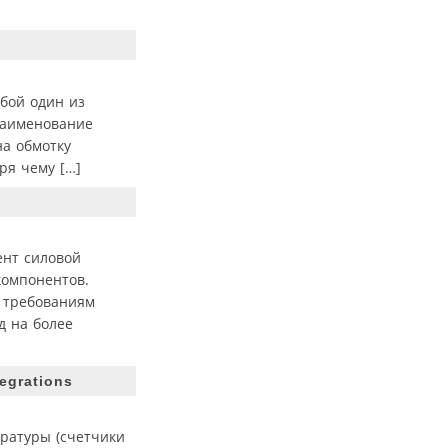
бой один из
Наименование
на обмотку
ря чему […]
ент силовой
компонентов.
 требованиям
д на более
grations
ратуры (счетчики