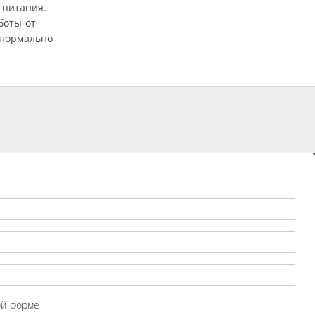
 питания.
боты от
 нормально
ой форме