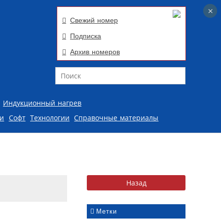
×
×
Свежий номер
Подписка
Архив номеров
Поиск
Индукционный нагрев
ии
Софт
Технологии
Справочные материалы
Метки