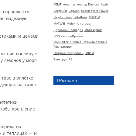
AEMT
Amantys
Analog Devices
Asahi
Bergquist
CapXon
Green Watt Power
он справляется
Haydon Kerk
Littelfuse
MACOM
щая надёжную
MATLAB
Molex
Ангстрем
Дорожный порядок
ММП-Ирбис
истиками и ценами
НПП «Учтех-Профи»
ООО НПФ «Новые Промышленные
Технологии»
лностью изолирует
Оптрон-Ставрополь
ЭЛИМ
Электрум АВ
у сезонов у моря
 трос в оплётке
Реклама
декора, растяжек
эстетики
чтобы крепление
 перила на
х и теплицах — и