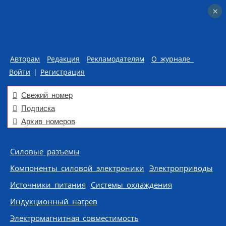
×
×
Авторам
Редакция
Рекламодателям
О журнале
Войти
|
Регистрация
Свежий номер
Подписка
Архив номеров
Skip to content
Силовые разъемы
Компоненты силовой электроники
Электроприводы
Источники питания
Системы охлаждения
Индукционный нагрев
Электромагнитная совместимость