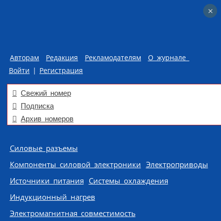
×
×
Авторам
Редакция
Рекламодателям
О журнале
Войти
|
Регистрация
Свежий номер
Подписка
Архив номеров
Skip to content
Силовые разъемы
Компоненты силовой электроники
Электроприводы
Источники питания
Системы охлаждения
Индукционный нагрев
Электромагнитная совместимость