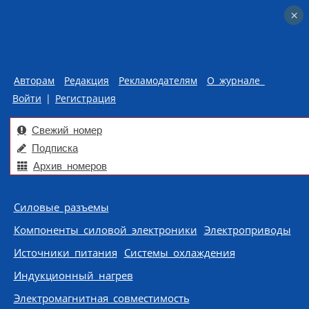
×
×
Авторам
Редакция
Рекламодателям
О журнале
Войти
|
Регистрация
Свежий номер
Подписка
Архив номеров
Skip to content
Силовые разъемы
Компоненты силовой электроники
Электроприводы
Источники питания
Системы охлаждения
Индукционный нагрев
Электромагнитная совместимость