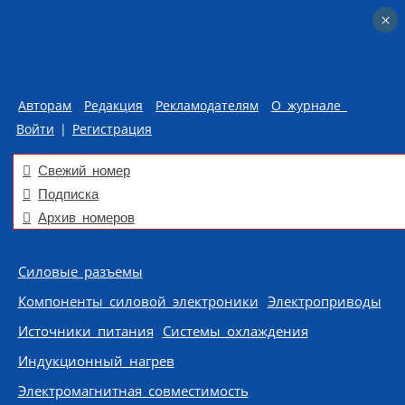
×
×
Авторам
Редакция
Рекламодателям
О журнале
Войти
|
Регистрация
Свежий номер
Подписка
Архив номеров
Skip to content
Силовые разъемы
Компоненты силовой электроники
Электроприводы
Источники питания
Системы охлаждения
Индукционный нагрев
Электромагнитная совместимость