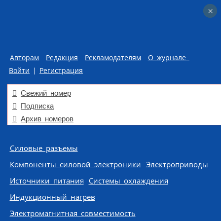
×
×
Авторам
Редакция
Рекламодателям
О журнале
Войти
|
Регистрация
Свежий номер
Подписка
Архив номеров
Skip to content
Силовые разъемы
Компоненты силовой электроники
Электроприводы
Источники питания
Системы охлаждения
Индукционный нагрев
Электромагнитная совместимость