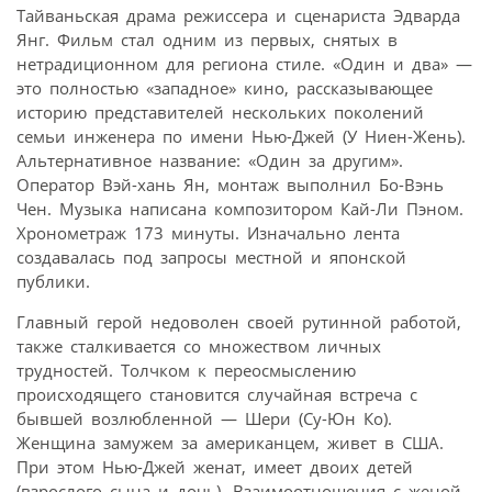
Тайваньская драма режиссера и сценариста Эдварда
Янг. Фильм стал одним из первых, снятых в
нетрадиционном для региона стиле. «Один и два» —
это полностью «западное» кино, рассказывающее
историю представителей нескольких поколений
семьи инженера по имени Нью-Джей (У Ниен-Жень).
Альтернативное название: «Один за другим».
Оператор Вэй-хань Ян, монтаж выполнил Бо-Вэнь
Чен. Музыка написана композитором Кай-Ли Пэном.
Хронометраж 173 минуты. Изначально лента
создавалась под запросы местной и японской
публики.
Главный герой недоволен своей рутинной работой,
также сталкивается со множеством личных
трудностей. Толчком к переосмыслению
происходящего становится случайная встреча с
бывшей возлюбленной — Шери (Су-Юн Ко).
Женщина замужем за американцем, живет в США.
При этом Нью-Джей женат, имеет двоих детей
(взрослого сына и дочь). Взаимоотношения с женой