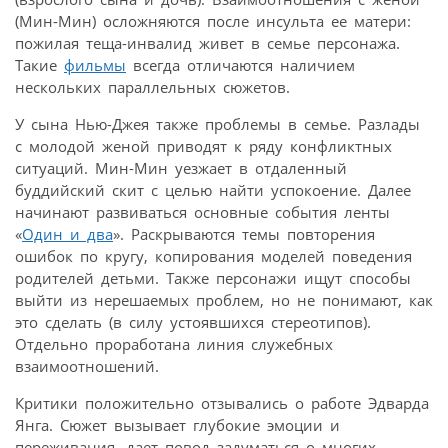
(Мин-Мин) осложняются после инсульта ее матери:
пожилая теща-инвалид живет в семье персонажа.
Такие
фильмы
всегда отличаются наличием
нескольких параллельных сюжетов.
У сына Нью-Джея также проблемы в семье. Разлады
с молодой женой приводят к ряду конфликтных
ситуаций. Мин-Мин уезжает в отдаленный
буддийский скит с целью найти успокоение. Далее
начинают развиваться основные события ленты
«
Один и два
». Раскрываются темы повторения
ошибок по кругу, копирования моделей поведения
родителей детьми. Также персонажи ищут способы
выйти из нерешаемых проблем, но не понимают, как
это сделать (в силу устоявшихся стереотипов).
Отдельно проработана линия служебных
взаимоотношений.
Критики положительно отзывались о работе Эдварда
Янга. Сюжет вызывает глубокие эмоции и
переживания, дает повод задуматься о многих