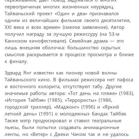
первопричинах многих жизненных неурядиц.
Тайваньский проект «Один и два» признавался
одним из величайших фильмов своего десятилетия,
XXI века и всех времен (смелое заявление). Автор
получил награду за лучшую режиссуру (на 53-м
Каннском кинофестивале). Семейная драма — это
лишь внешняя оболочка: большинство скрытых
смыслов раскрывается в процессе просмотра и ближе
к финалу.
Эдвард Янг известен как пионер новой волны
Тайваньского кино. В фильмах режиссера нет пафоса
и восточного колорита, отсутствуют табу. Другие
значимые работы автора: «Тот день на пляже» (1983),
«История Тайбэя» (1985), «Террористы» (1986,
городской триллер), «Маджонг» (1996) и «Яркий
летний день» (1991) о молодежных бандах Тайбэя.
Также мэтр продюсировал и ставил театральные
пьесы, были попытки создавать анимационные
ленты, но «Ветер» с Джеки Чаном так и не удалось