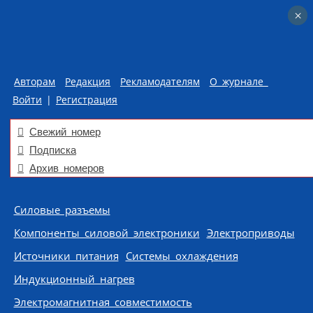
×
×
Авторам
Редакция
Рекламодателям
О журнале
Войти
|
Регистрация
Свежий номер
Подписка
Архив номеров
Skip to content
Силовые разъемы
Компоненты силовой электроники
Электроприводы
Источники питания
Системы охлаждения
Индукционный нагрев
Электромагнитная совместимость