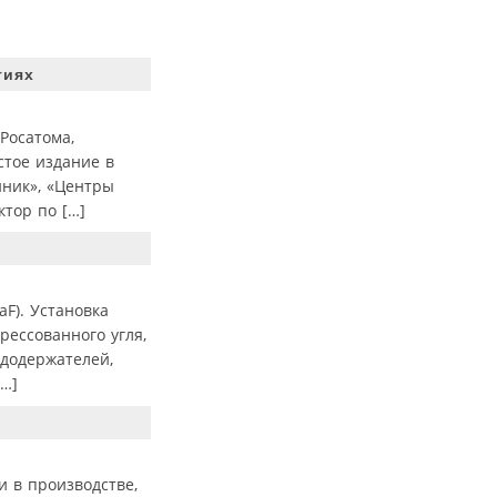
гиях
Росатома,
стое издание в
йник», «Центры
тор по […]
F). Установка
ессованного угля,
ододержателей,
[…]
 в производстве,