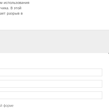
ем использования
чика. В этой
щает разрыв в
ой форме