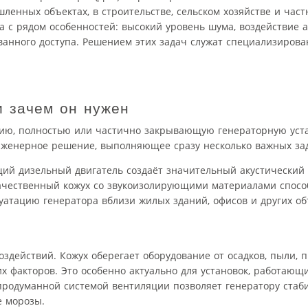
енных объектах, в строительстве, сельском хозяйстве и част
а с рядом особенностей: высокий уровень шума, воздействие
ванного доступа. Решением этих задач служат специализиро
и зачем он нужен
цию, полностью или частично закрывающую генераторную уста
нженерное решение, выполняющее сразу несколько важных за
ий дизельный двигатель создаёт значительный акустический 
Качественный кожух со звукоизолирующими материалами спосо
луатацию генератора вблизи жилых зданий, офисов и других об
здействий. Кожух оберегает оборудование от осадков, пыли, 
х факторов. Это особенно актуально для установок, работающ
 продуманной системой вентиляции позволяет генератору стаб
е морозы.