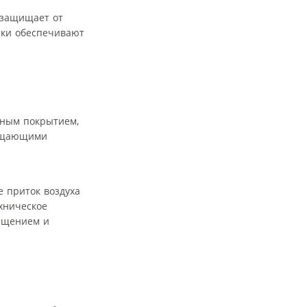
 защищает от
юки обеспечивают
рным покрытием,
лощающими
 приток воздуха
хническое
ещением и