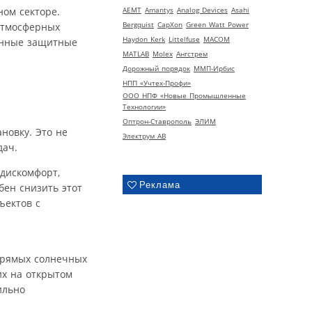
ном секторе.
AEMT
Amantys
Analog Devices
Asahi
Bergquist
CapXon
Green Watt Power
 атмосферных
Haydon Kerk
Littelfuse
MACOM
ванные защитные
MATLAB
Molex
Ангстрем
Дорожный порядок
ММП-Ирбис
НПП «Учтех-Профи»
ООО НПФ «Новые Промышленные
Технологии»
Оптрон-Ставрополь
ЭЛИМ
новку. Это не
Электрум АВ
дач.
дискомфорт,
Реклама
бен снизить этот
ъектов с
прямых солнечных
их на открытом
ильно