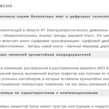
ресно
полнила серию бесплатных книг о цифровых техноло
омпетенций в области ИТ Электроэнергетического дивизиона 
 «Микроэлектроника. Анализ, тренды, мировой опыт». Это ше
же включает книги «Цифровая трансформация», «Цифровой дво
Робототехника». Авторы новой книги —Евгений Абакумов, дирек
йних ниппелей кронштейнов анододержателей
 алюминия, растворенной в расплавленном криолите (AlF3 Na
альной ванны, выложенной внутри графитом или плитами из пр
о угольных контейнеров, в которые вставлены кронштейны ан
понижения температуры плавления, так как окись алюминия 
внимые по характеристикам с компенсационными
иевых элементов Холла имеют простую конструкцию и недороги