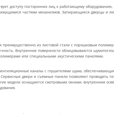
твует доступу посторонних лиц к работающему оборудованию,
 движущимися частями механизмов. Запирающиеся дверцы и л
ся преимущественно из листовой стали с порошковым полиме
вечность. Внутренние поверхности облицовываются шумопог
олимерами или специальными акустическими панелями.
вентиляционные каналы с глушителями шума, обеспечивающие
. Сервисные двери и съёмные панели позволяют проводить те
огие модели оснащаются смотровыми окнами, внутренним осв
дования.