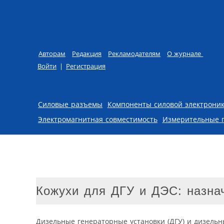
Авторам
Редакция
Рекламодателям
О журнале
Войти
|
Регистрация
Skip to content
Силовые разъемы
Компоненты силовой электрони
Электромагнитная совместимость
Измерительные 
Кожухи для ДГУ и ДЭС: назна
Дизельные генераторные установки (ДГУ) и дизельн