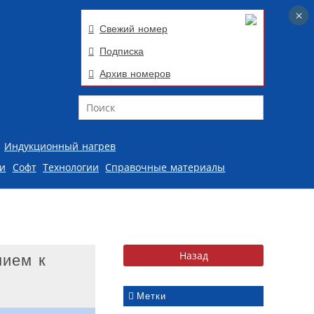
×
×
Свежий номер
Подписка
Архив номеров
Поиск
Индукционный нагрев
ии
Софт
Технологии
Справочные материалы
нием к
Метки