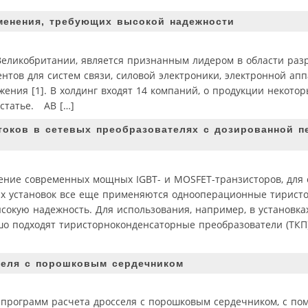
именения, требующих высокой надежности
в Великобритании, является признанным лидером в области раз
тов для систем связи, силовой электроники, электронной ап
ения [1]. В холдинг входят 14 компаний, о продукции некоторы
 статье. AB […]
токов в сетевых преобразователях с дозированной п
ение современных мощных IGBT- и MOSFET-транзисторов, для 
х установок все еще применяются однооперационные тиристор
сокую надежность. Для использования, например, в установка
ошо подходят тиристорноконденсаторные преобразователи (ТКП
селя с порошковым сердечником
х программ расчета дросселя с порошковым сердечником, с п