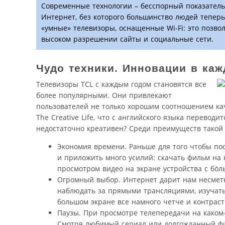
Современные технологии – бесспорный показатель
Интернет, без которого большинство людей тепер
«умные» телевизоры, оснащенные Wi-Fi: это позво
высоком разрешении сайты и социальные сети.
Чудо техники. Инновации в ка
Телевизоры TCL с каждым годом становятся все
более популярными. Они привлекают
пользователей не только хорошим соотношением кач
The Creative Life, что с английского языка переводи
недостаточно креативен? Среди преимуществ такой
Экономия времени. Раньше для того чтобы по
и приложить много усилий: скачать фильм на 
просмотром видео на экране устройства с бо́л
Огромный выбор. Интернет дарит нам несметн
наблюдать за прямыми трансляциями, изучать
большом экране все намного четче и контраст
Паузы. При просмотре телепередачи на каком
Смотря любимый сериал или долгожданный фи