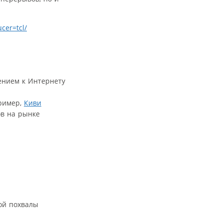
cer=tcl/
пример,
Киви
ов на рынке
ой похвалы