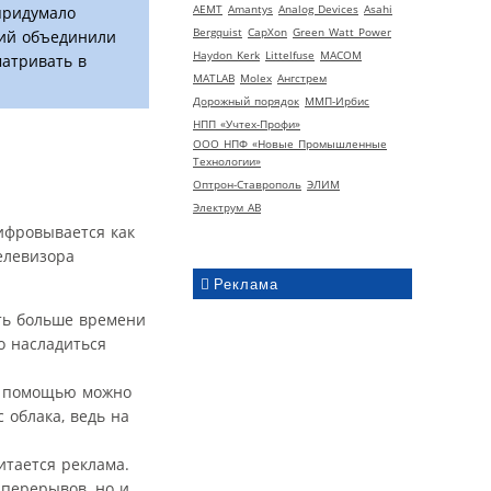
AEMT
Amantys
Analog Devices
Asahi
придумало
Bergquist
CapXon
Green Watt Power
ний объединили
Haydon Kerk
Littelfuse
MACOM
матривать в
MATLAB
Molex
Ангстрем
Дорожный порядок
ММП-Ирбис
НПП «Учтех-Профи»
ООО НПФ «Новые Промышленные
Технологии»
Оптрон-Ставрополь
ЭЛИМ
Электрум АВ
ифровывается как
телевизора
Реклама
ть больше времени
о насладиться
го помощью можно
 облака, ведь на
итается реклама.
перерывов, но и