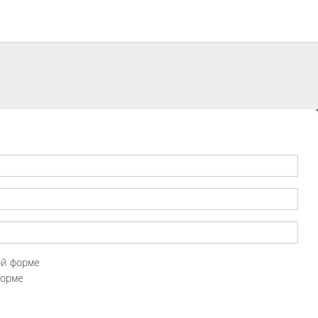
ой форме
форме