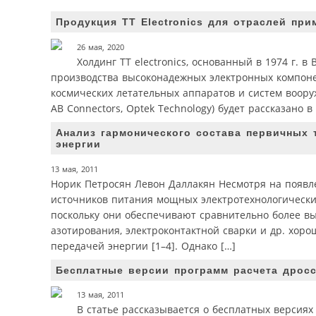
Продукция TT Electronics для отраслей пр
26 мая, 2020
Холдинг TT electronics, основанный в 1974 г. 
производства высоконадежных электронных компонен
космических летательных аппаратов и систем вооруж
AB Connectors, Optek Technology) будет рассказано в
Анализ гармонического состава первичных 
энергии
13 мая, 2011
Норик Петросян Левон Даллакян Несмотря на появл
источников питания мощных электротехнологически
поскольку они обеспечивают сравнительно более вы
азотирования, электроконтактной сварки и др. хор
передачей энергии [1–4]. Однако […]
Бесплатные версии программ расчета дрос
13 мая, 2011
В статье рассказывается о бесплатных версия