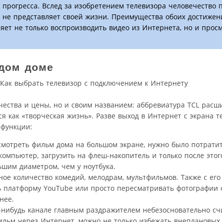
 прогресса. Вслед за изобретением телевизора человечество 
ь не представляет своей жизни. Преимущества обоих достиже
ляет не только воспроизводить видео из Интернета, но и прос
ждом доме
ества и цены, но и своим названием: аббревиатура TCL расш
тся как «творческая жизнь». Разве выход в Интернет с экрана 
 функции:
смотреть фильм дома на большом экране, нужно было потрати
компьютер, загрузить на флеш-накопитель и только после этог
ьшим диаметром, чем у ноутбука.
ое количество комедий, мелодрам, мультфильмов. Также с е
 платформу YouTube или просто пересматривать фотографии с
нее.
-нибудь канале главным раздражителем небезосновательно сч
льм через Интернет, можно не только избежать внеплановых 