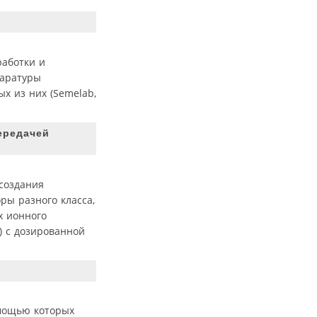
работки и
паратуры
х из них (Semelab,
ередачей
создания
ы разного класса,
х ионного
) с дозированной
омощью которых