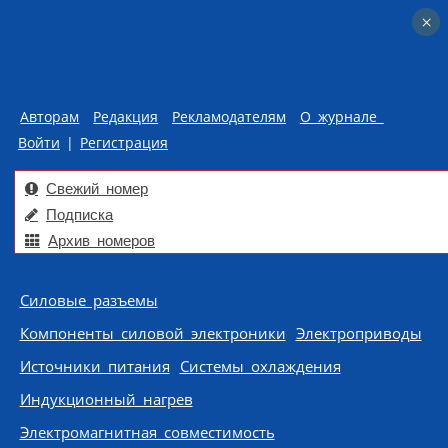
×
×
Авторам
Редакция
Рекламодателям
О журнале
Войти
|
Регистрация
Свежий номер
Подписка
Архив номеров
Skip to content
Силовые разъемы
Компоненты силовой электроники
Электроприводы
Источники питания
Системы охлаждения
Индукционный нагрев
Электромагнитная совместимость