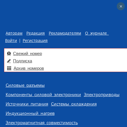
×
×
Авторам
Редакция
Рекламодателям
О журнале
Войти
|
Регистрация
Свежий номер
Подписка
Архив номеров
Skip to content
Силовые разъемы
Компоненты силовой электроники
Электроприводы
Источники питания
Системы охлаждения
Индукционный нагрев
Электромагнитная совместимость