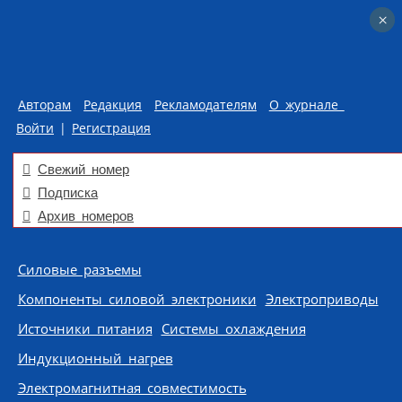
×
×
Авторам
Редакция
Рекламодателям
О журнале
Войти
|
Регистрация
Свежий номер
Подписка
Архив номеров
Skip to content
Силовые разъемы
Компоненты силовой электроники
Электроприводы
Источники питания
Системы охлаждения
Индукционный нагрев
Электромагнитная совместимость