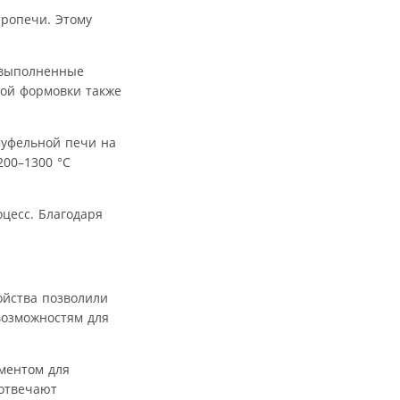
тропечи. Этому
 выполненные
ной формовки также
муфельной печи на
200–1300 °C
цесс. Благодаря
ойства позволили
возможностям для
ументом для
 отвечают