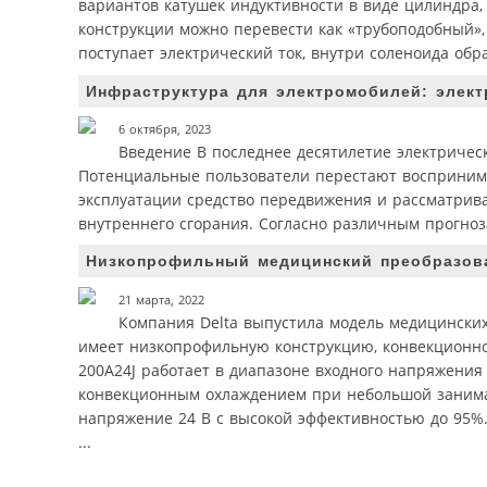
вариантов катушек индуктивности в виде цилиндра,
конструкции можно перевести как «трубоподобный»,
поступает электрический ток, внутри соленоида обр
Инфраструктура для электромобилей: элект
6 октября, 2023
Введение В последнее десятилетие электричес
Потенциальные пользователи перестают воспринима
эксплуатации средство передвижения и рассматрива
внутреннего сгорания. Согласно различным прогноза
Низкопрофильный медицинский преобразоват
21 марта, 2022
Компания Delta выпустила модель медицински
имеет низкопрофильную конструкцию, конвекционно
200A24J работает в диапазоне входного напряжения
конвекционным охлаждением при небольшой занима
напряжение 24 В с высокой эффективностью до 95%
...