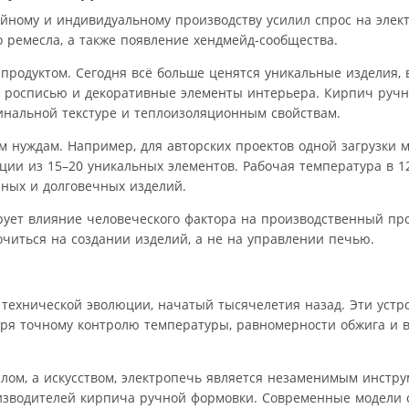
йному и индивидуальному производству усилил спрос на элек
о ремесла, а также появление хендмейд-сообщества.
продуктом. Сегодня всё больше ценятся уникальные изделия,
ой росписью и декоративные элементы интерьера. Кирпич руч
инальной текстуре и теплоизоляционным свойствам.
им нуждам. Например, для авторских проектов одной загрузки 
ции из 15–20 уникальных элементов. Рабочая температура в 1
чных и долговечных изделий.
ует влияние человеческого фактора на производственный про
читься на создании изделий, а не на управлении печью.
технической эволюции, начатый тысячелетия назад. Эти устр
аря точному контролю температуры, равномерности обжига и 
слом, а искусством, электропечь является незаменимым инстр
оизводителей кирпича ручной формовки. Современные модели