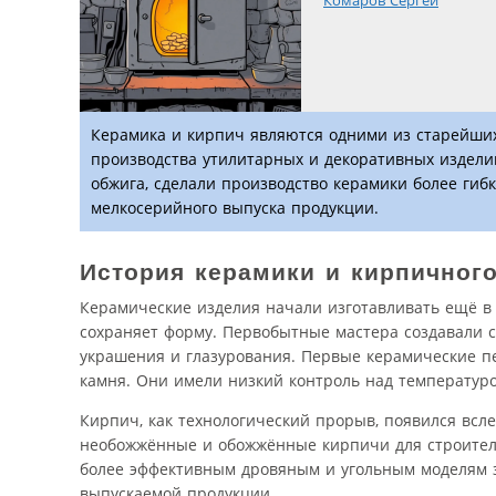
Комаров Сергей
Керамика и кирпич являются одними из старейших
производства утилитарных и декоративных изделий
обжига, сделали производство керамики более гиб
мелкосерийного выпуска продукции.
История керамики и кирпичног
Керамические изделия начали изготавливать ещё в э
сохраняет форму. Первобытные мастера создавали 
украшения и глазурования. Первые керамические п
камня. Они имели низкий контроль над температуро
Кирпич, как технологический прорыв, появился всл
необожжённые и обожжённые кирпичи для строитель
более эффективным дровяным и угольным моделям з
выпускаемой продукции.