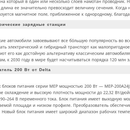
 на который в один или несколько слоев намотан проводник. 
 длина ее значительно превосходит величину сечения. Когда 
азуется магнитное поле, приближенное к однородному, благода
рические зарядные станции
кие автомобили завоевывают все бóльшую популярность во вс
ть электрический и гибридный транспорт как малопригодное
ют его как достойную альтернативу классическим автомобиля
м, к 2030 году в мире будет насчитываться порядка 120 млн э
ель 200 Вт от Delta
х блоков питания серии MEP мощностью 200 Вт — MEP-200A24J
е охлаждение и высокую плотность мощности до 22,32 Вт/дюй
 90–264 В переменного тока. Блок питания имеет выходную мо
емой площади и низком профиле. Преобразователь обеспечи
. Новый блок питания имеет широкий диапазон рабочих темпе