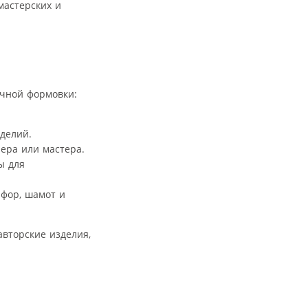
мастерских и
учной формовки:
делий.
ера или мастера.
ы для
рфор, шамот и
вторские изделия,