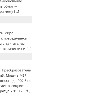
Наименование
на обмотку
ря чему […]
ем мире.
 к повседневной
м с двигателем
лектрических и […]
. Преобразователь
м3. Модель MEP-
щность до 200 Вт с
вает выходное
ратур –30…+70 °C,