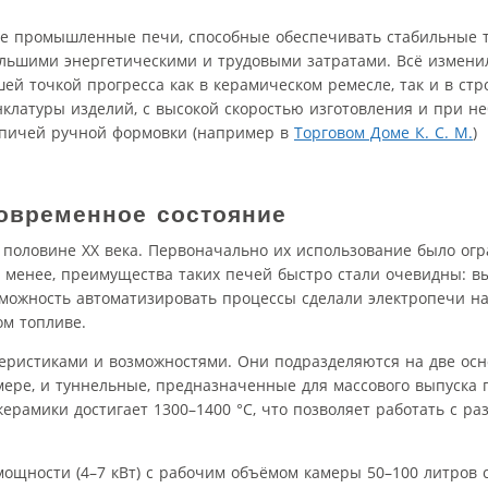
вые промышленные печи, способные обеспечивать стабильные 
ольшими энергетическими и трудовыми затратами. Всё измени
й точкой прогресса как в керамическом ремесле, так и в стр
латуры изделий, с высокой скоростью изготовления и при н
рпичей ручной формовки (например в
Торговом Доме К. С. М.
)
современное состояние
 половине XX века. Первоначально их использование было ог
 менее, преимущества таких печей быстро стали очевидны: в
зможность автоматизировать процессы сделали электропечи н
м топливе.
ристиками и возможностями. Они подразделяются на две осн
мере, и туннельные, предназначенные для массового выпуска
ерамики достигает 1300–1400 °C, что позволяет работать с р
ощности (4–7 кВт) с рабочим объёмом камеры 50–100 литров с