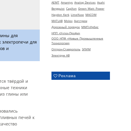
AEMT
Amantys
Analog Devices
Asahi
Bergquist
CapXon
Green Watt Power
Haydon Kerk
Littelfuse
MACOM
MATLAB
Molex
Ангстрем
Дорожный порядок
ММП-Ирбис
НПП «Учтех-Профи»
лины для
ООО НПФ «Новые Промышленные
к электропечи для
Технологии»
ов и
Оптрон-Ставрополь
ЭЛИМ
Электрум АВ
Реклама
тся твёрдой и
жные техники
из глины или
зовались
пливных печей к
качество