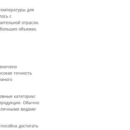
температуры для
лось с
оительной отрасли.
ебольших объемах.
раничено
ысокая точность
амного
овные категории:
 продукции. Обычно
азличными видами
пособна достигать