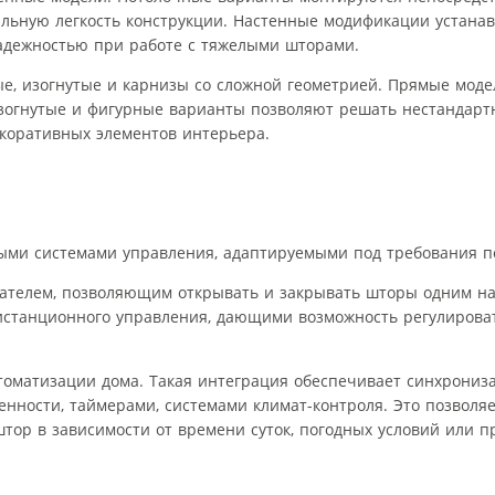
альную легкость конструкции. Настенные модификации устанав
дежностью при работе с тяжелыми шторами.
е, изогнутые и карнизы со сложной геометрией. Прямые мод
 изогнутые и фигурные варианты позволяют решать нестандарт
екоративных элементов интерьера.
ми системами управления, адаптируемыми под требования по
ателем, позволяющим открывать и закрывать шторы одним на
истанционного управления, дающими возможность регулирова
оматизации дома. Такая интеграция обеспечивает синхрониз
енности, таймерами, системами климат-контроля. Это позволя
тор в зависимости от времени суток, погодных условий или п