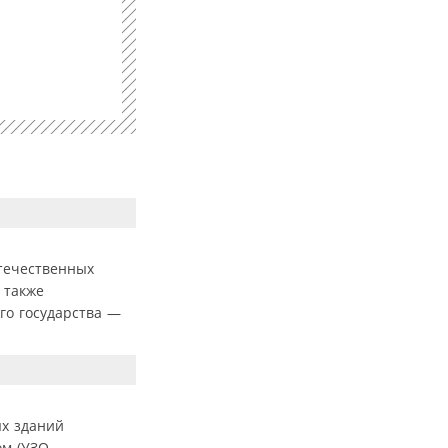
отечественных
 также
го государства —
ых зданий
ом (УЗО