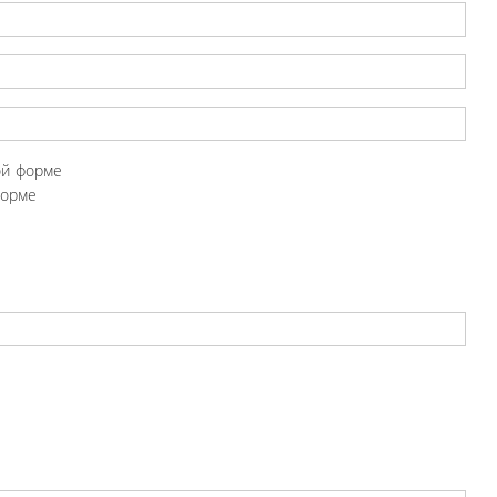
ой форме
форме