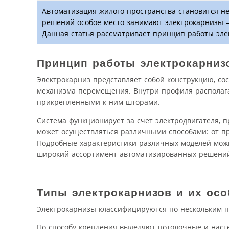
Автоматизация жилого пространства становится н
решений особое место занимают электрокарнизы –
Данная статья рассматривает принцип работы эле
Принцип работы электрокарниз
Электрокарниз представляет собой конструкцию, с
механизма перемещения. Внутри профиля располага
прикрепленными к ним шторами.
Система функционирует за счет электродвигателя,
может осуществляться различными способами: от пр
Подробные характеристики различных моделей мож
широкий ассортимент автоматизированных решений
Типы электрокарнизов и их ос
Электрокарнизы классифицируются по нескольким 
По способу крепления выделяют потолочные и наст