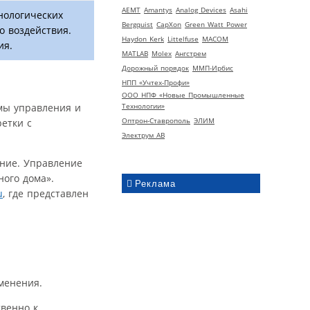
AEMT
Amantys
Analog Devices
Asahi
нологических
Bergquist
CapXon
Green Watt Power
о воздействия.
Haydon Kerk
Littelfuse
MACOM
ия.
MATLAB
Molex
Ангстрем
Дорожный порядок
ММП-Ирбис
НПП «Учтех-Профи»
ООО НПФ «Новые Промышленные
Технологии»
мы управления и
Оптрон-Ставрополь
ЭЛИМ
етки с
Электрум АВ
ение. Управление
ного дома».
Реклама
u
, где представлен
менения.
венно к