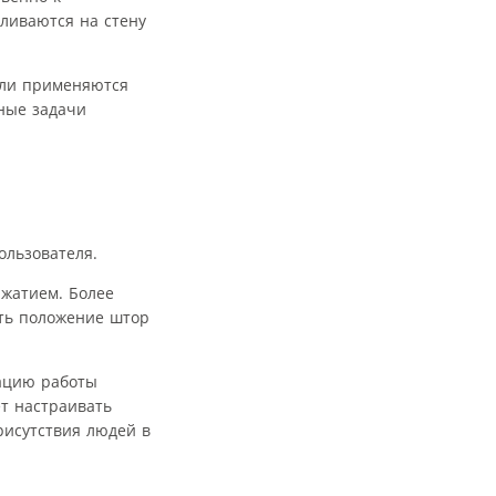
ливаются на стену
ели применяются
ные задачи
льзователя.
жатием. Более
ть положение штор
ацию работы
ет настраивать
рисутствия людей в