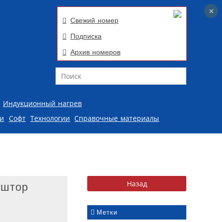
×
×
Свежий номер
Подписка
Архив номеров
Поиск
Индукционный нагрев
ии
Софт
Технологии
Справочные материалы
 штор
Метки