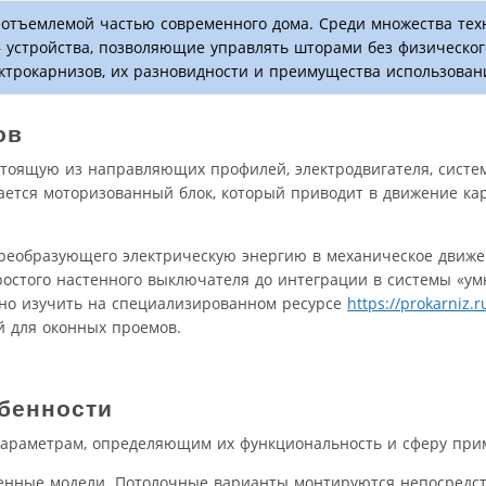
еотъемлемой частью современного дома. Среди множества тех
 устройства, позволяющие управлять шторами без физическог
ктрокарнизов, их разновидности и преимущества использован
ов
остоящую из направляющих профилей, электродвигателя, систе
ется моторизованный блок, который приводит в движение кар
 преобразующего электрическую энергию в механическое движ
остого настенного выключателя до интеграции в системы «ум
но изучить на специализированном ресурсе
https://prokarniz.r
 для оконных проемов.
обенности
параметрам, определяющим их функциональность и сферу при
енные модели. Потолочные варианты монтируются непосредст