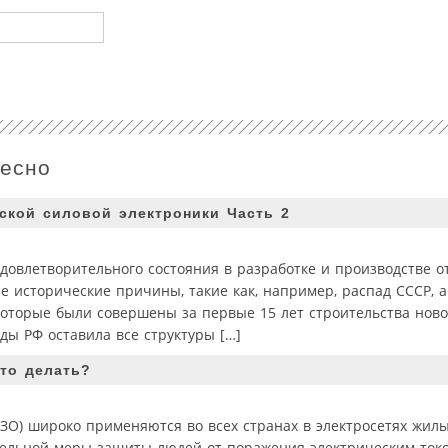
ресно
ской силовой электроники Часть 2
удовлетворительного состояния в разработке и производстве 
 исторические причины, такие как, например, распад СССР, а
которые были совершены за первые 15 лет строительства ново
ды РФ оставила все структуры […]
то делать?
ЗО) широко применяются во всех странах в электросетях жил
ельной меры защиты людей от поражения электрическим ток