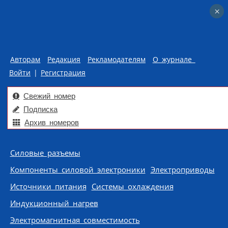
×
×
Авторам
Редакция
Рекламодателям
О журнале
Войти
|
Регистрация
Свежий номер
Подписка
Архив номеров
Skip to content
Силовые разъемы
Компоненты силовой электроники
Электроприводы
Источники питания
Системы охлаждения
Индукционный нагрев
Электромагнитная совместимость