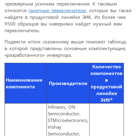
чрезмерным усилием переключения. К таковым
относятся
галетные переключатели
, которые вы также
найдете в продуктовой линейке ЭИК. Из более чем
9500 образцов вы наверняка найдет нужный вам
переключатель.
Подвести итоги сказанному выше поможет таблица,
в которой представлены основные комплектующие,
«разработанного» инвертора.
Количество
компонентов
Наименование
в
Производители
компонента
продуктовой
линейке
ЭИК*
Infineon, ON
Semiconductor,
STMicroelectronics,
Vishay
Semiconductor,