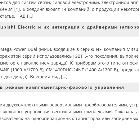
тов для систем связи, силовой электроники, электронной ап
ения [1]. В холдинг входят 14 компаний, о продукции некоторы
 статье. AB […]
bishi Electric и их интеграция с драйверами затвор
ga Power Dual (MPD), входящие в серию NF, компания Mitsubi
борах этой серии использовались IGBT 5-го поколения, выполн
истор с накоплением заряда). К приборам этого типа относят
4NF (1000 А/1700 В), CM1400DUC-24NF (1400 А/1200 В), предс
+ два диода). Внешний вид […]
в режиме комплементарно-фазового управления
ения двухкомплектными реверсивными преобразователями, ус
раздельного управления вентильными комплектами. Показана 
азователях на однооперационных тиристорах или запираемых