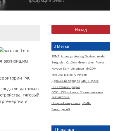
Метки
AEMT
Amantys
Analog Devices
Asahi
тся важнейшим
Bergquist
CapXon
Green Watt Power
Haydon Kerk
Littelfuse
MACOM
MATLAB
Molex
Ангстрем
территории РФ.
Дорожный порядок
ММП-Ирбис
НПП «Учтех-Профи»
зводстве датчиков
ООО НПФ «Новые Промышленные
тройства, тяговый
Технологии»
ктроэнергии и
Оптрон-Ставрополь
ЭЛИМ
Электрум АВ
Реклама