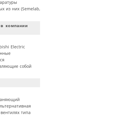
паратуры
х из них (Semelab,
ов компании
shi Electric
енные
ся
тавляющие собой
траняющий
альтернативная
 вентилях типа