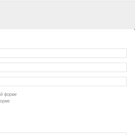
ой форме
форме