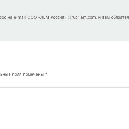
рос на e-mail ООО «ЛЕМ Россия» :
lru@lem.com
, и вам обязате
льные поля помечены
*