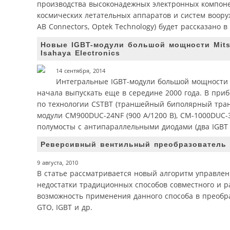
производства высоконадежных электронных компонен
космических летательных аппаратов и систем вооруж
AB Connectors, Optek Technology) будет рассказано в
Новые IGBT-модули большой мощности Mitsu
Isahaya Electronics
14 сентября, 2014
Интегральные IGBT-модули большой мощности Me
начала выпускать еще в середине 2000 года. В при
по технологии CSTBT (траншейный биполярный транз
модули CM900DUC-24NF (900 А/1200 В), CM-1000DUC-3
полумосты с антипараллельными диодами (два IGBT 
Реверсивный вентильный преобразователь 
9 августа, 2010
В статье рассматривается новый алгоритм управл
недостатки традиционных способов совместного и 
возможность применения данного способа в преобр
GTO, IGBT и др.