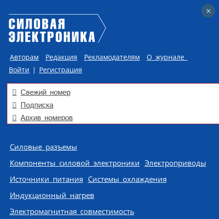
×
×
Авторам
Редакция
Рекламодателям
О журнале
Войти
|
Регистрация
Свежий номер
Подписка
Архив номеров
Skip to content
Силовые разъемы
Компоненты силовой электроники
Электроприводы
Источники питания
Системы охлаждения
Индукционный нагрев
Электромагнитная совместимость