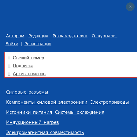
×
×
Авторам
Редакция
Рекламодателям
О журнале
Войти
|
Регистрация
Свежий номер
Подписка
Архив номеров
Skip to content
Силовые разъемы
Компоненты силовой электроники
Электроприводы
Источники питания
Системы охлаждения
Индукционный нагрев
Электромагнитная совместимость