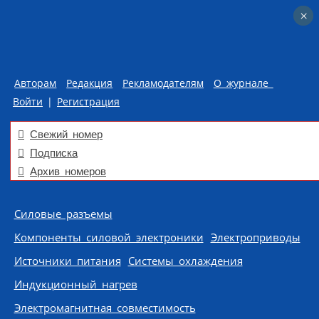
×
×
Авторам
Редакция
Рекламодателям
О журнале
Войти
|
Регистрация
Свежий номер
Подписка
Архив номеров
Skip to content
Силовые разъемы
Компоненты силовой электроники
Электроприводы
Источники питания
Системы охлаждения
Индукционный нагрев
Электромагнитная совместимость