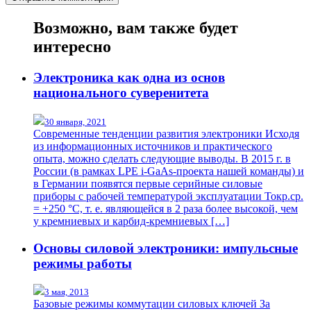
Возможно, вам также будет
интересно
Электроника как одна из основ
национального суверенитета
30 января, 2021
Современные тенденции развития электроники Исходя
из информационных источников и практического
опыта, можно сделать следующие выводы. В 2015 г. в
России (в рамках LPE i-GaAs-проекта нашей команды) и
в Германии появятся первые серийные силовые
приборы с рабочей температурой эксплуатации Токр.ср.
= +250 °С, т. е. являющейся в 2 раза более высокой, чем
у кремниевых и карбид-кремниевых […]
Основы силовой электроники: импульсные
режимы работы
3 мая, 2013
Базовые режимы коммутации силовых ключей За