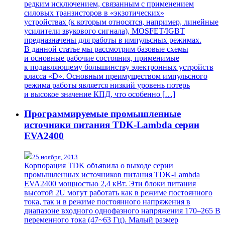
редким исключением, связанным с применением
силовых транзисторов в «экзотических»
устройствах (к которым относятся, например, линейные
усилители звукового сигнала), MOSFET/IGBT
предназначены для работы в импульсных режимах.
В данной статье мы рассмотрим базовые схемы
и основные рабочие состояния, применимые
к подавляющему большинству электронных устройств
класса «D». Основным преимуществом импульсного
режима работы является низкий уровень потерь
и высокое значение КПД, что особенно […]
Программируемые промышленные
источники питания TDK-Lambda серии
EVA2400
25 ноября, 2013
Корпорация TDK объявила о выходе серии
промышленных источников питания TDK-Lambda
EVA2400 мощностью 2,4 кВт. Эти блоки питания
высотой 2U могут работать как в режиме постоянного
тока, так и в режиме постоянного напряжения в
диапазоне входного однофазного напряжения 170–265 В
переменного тока (47~63 Гц). Малый размер