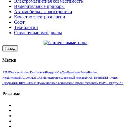
Электромагнитная совместимость
Измерительные приборы
Автомобильная электроника
Качество электроэнергии
Софт
Технологии
Справочные материалы
Метки
AEMT
Amantys
Analog Devices
Asahi
Bergquist
CapXon
Green Watt Power
Haydon
Kerk
Littelfuse
MACOM
MATLAB
Molex
Ангстрем
Дорожный порядок
ММП-Ирбис
НПП «Учтех-
Профи»
ООО НПФ «Новые Промышленные Технологии»
Оптрон-Ставрополь
ЭЛИМ
Электрум АВ
Реклама