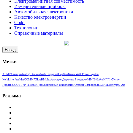
Электромагнитная совместимость
Измерительные приборы
Автомобильная электроника
Качество электроэнергии
Софт
Технологии
Справочные материалы
Метки
AEMT
Amantys
Analog Devices
Asahi
Bergquist
CapXon
Green Watt Power
Haydon
Kerk
Littelfuse
MACOM
MATLAB
Molex
Ангстрем
Дорожный порядок
ММП-Ирбис
НПП «Учтех-
Профи»
ООО НПФ «Новые Промышленные Технологии»
Оптрон-Ставрополь
ЭЛИМ
Электрум АВ
Реклама