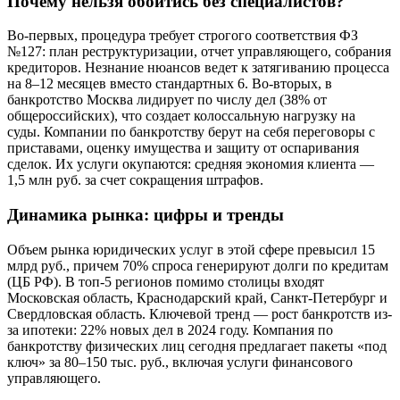
Почему нельзя обойтись без специалистов?
Во-первых, процедура требует строгого соответствия ФЗ
№127: план реструктуризации, отчет управляющего, собрания
кредиторов. Незнание нюансов ведет к затягиванию процесса
на 8–12 месяцев вместо стандартных 6. Во-вторых, в
банкротство Москва лидирует по числу дел (38% от
общероссийских), что создает колоссальную нагрузку на
суды. Компании по банкротству берут на себя переговоры с
приставами, оценку имущества и защиту от оспаривания
сделок. Их услуги окупаются: средняя экономия клиента —
1,5 млн руб. за счет сокращения штрафов.
Динамика рынка: цифры и тренды
Объем рынка юридических услуг в этой сфере превысил 15
млрд руб., причем 70% спроса генерируют долги по кредитам
(ЦБ РФ). В топ-5 регионов помимо столицы входят
Московская область, Краснодарский край, Санкт-Петербург и
Свердловская область. Ключевой тренд — рост банкротств из-
за ипотеки: 22% новых дел в 2024 году. Компания по
банкротству физических лиц сегодня предлагает пакеты «под
ключ» за 80–150 тыс. руб., включая услуги финансового
управляющего.