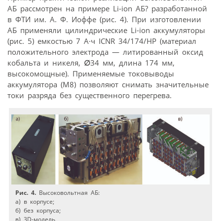
АБ рассмотрен на примере Li-ion АБ? разработанной
в ФТИ им. А. Ф. Иоффе (рис. 4). При изготовлении
АБ применяли цилиндрические Li-ion аккумуляторы
(рис. 5) емкостью 7 А·ч ICNR 34/174/HP (материал
положительного электрода — литированный оксид
кобальта и никеля,
∅
34 мм, длина 174 мм,
высокомощные). Применяемые токовыводы
аккумулятора (М8) позволяют снимать значительные
токи разряда без существенного перегрева.
Рис. 4.
Высоковольтная АБ:
а) в корпусе;
б) без корпуса;
в) 3D-модель