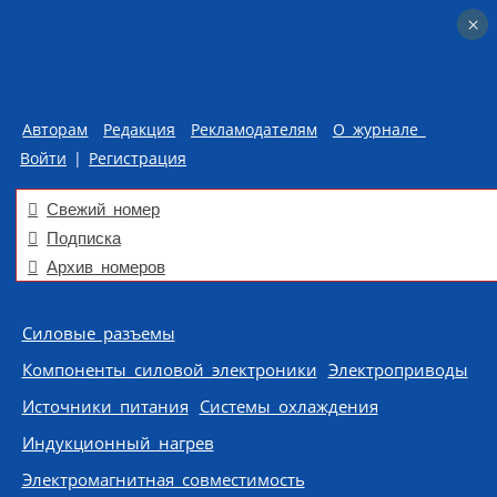
×
×
Авторам
Редакция
Рекламодателям
О журнале
Войти
|
Регистрация
Свежий номер
Подписка
Архив номеров
Skip to content
Силовые разъемы
Компоненты силовой электроники
Электроприводы
Источники питания
Системы охлаждения
Индукционный нагрев
Электромагнитная совместимость