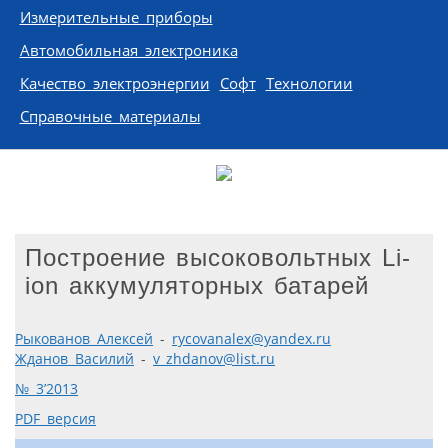
Измерительные приборы
Автомобильная электроника
Качество электроэнергии
Софт
Технологии
Справочные материалы
Построение высоковольтных Li-
ion аккумуляторных батарей
Рыкованов Алексей
-
rycovanalex@yandex.ru
Жданов Василий
-
v_zhdanov@list.ru
№ 3’2013
PDF версия