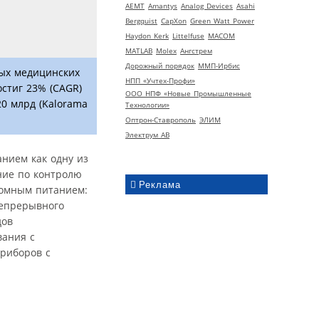
AEMT
Amantys
Analog Devices
Asahi
Bergquist
CapXon
Green Watt Power
Haydon Kerk
Littelfuse
MACOM
MATLAB
Molex
Ангстрем
Дорожный порядок
ММП-Ирбис
ных медицинских
НПП «Учтех-Профи»
стиг 23% (CAGR)
ООО НПФ «Новые Промышленные
20 млрд (Kalorama
Технологии»
Оптрон-Ставрополь
ЭЛИМ
Электрум АВ
нием как одну из
ние по контролю
Реклама
номным питанием:
непрерывного
дов
вания с
риборов с