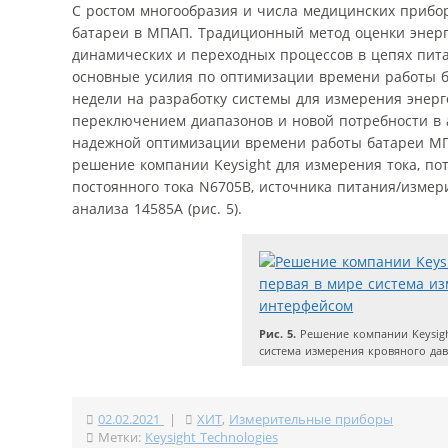
С ростом многообразия и числа медицинских прибо
батареи в МПАП. Традиционный метод оценки энер
динамических и переходных процессов в цепях пита
основные усилия по оптимизации времени работы б
недели на разработку системы для измерения энер
переключением диапазонов и новой потребности в а
надежной оптимизации времени работы батареи МПА
решение компании Keysight для измерения тока, пот
постоянного тока N6705B, источника питания/изме
анализа 14585A (рис. 5).
Рис. 5.
Решение компании Keysight
система измерения кровяного да
02.02.2021
|
ХИТ
,
Измерительные приборы
Метки:
Keysight Technologies