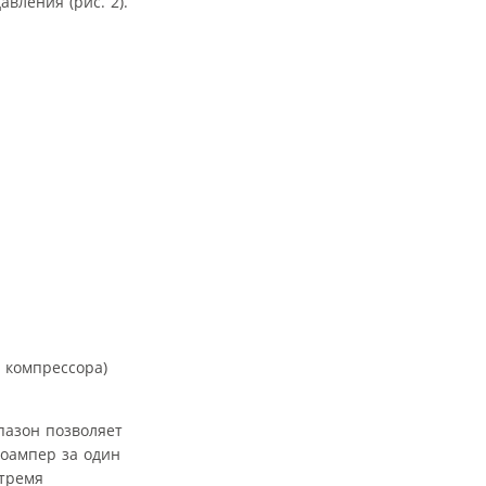
вления (рис. 2).
 компрессора)
пазон позволяет
ноампер за один
 тремя