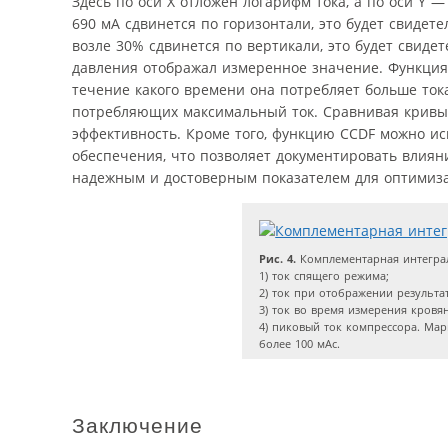
Здесь по оси Х отложен логарифм тока, а по оси Y 
690 мА сдвинется по горизонтали, это будет свидет
возле 30% сдвинется по вертикали, это будет свиде
давления отображал измеренное значение. Функция 
течение какого времени она потребляет больше ток
потребляющих максимальный ток. Сравнивая кривые
эффективность. Кроме того, функцию CCDF можно и
обеспечения, что позволяет документировать влия
надежным и достоверным показателем для оптимиз
Рис. 4.
Комплементарная интеграл
1) ток спящего режима;
2) ток при отображении результа
3) ток во время измерения кровя
4) пиковый ток компрессора. Мар
более 100 мАс.
Заключение