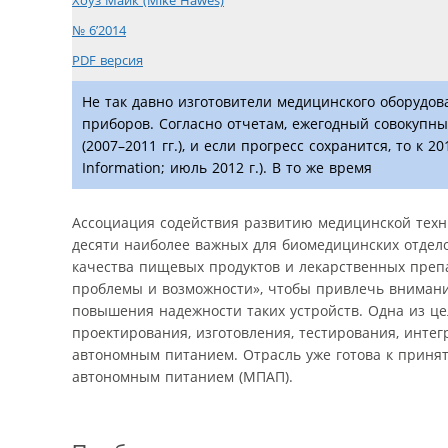
Хоуз Майк (Mike Hawes)
№ 6’2014
PDF версия
Не так давно изготовители медицинского оборудо
приборов. Согласно отчетам, ежегодный совокупны
(2007–2011 гг.), и если прогресс сохранится, то к
Information; июль 2012 г.). В то же время
Ассоциация содействия развитию медицинской техн
десяти наиболее важных для биомедицинских отдел
качества пищевых продуктов и лекарственных преп
проблемы и возможности», чтобы привлечь вниман
повышения надежности таких устройств. Одна из ц
проектирования, изготовления, тестирования, инте
автономным питанием. Отрасль уже готова к приня
автономным питанием (МПАП).