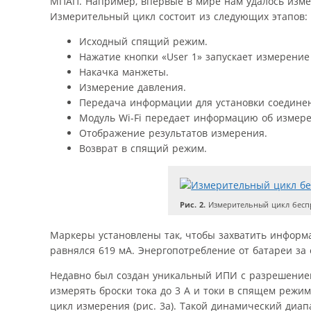
МПАП. Например, впервые в мире нам удалось измер
Измерительный цикл состоит из следующих этапов:
Исходный спящий режим.
Нажатие кнопки «User 1» запускает измерение
Накачка манжеты.
Измерение давления.
Передача информации для установки соединени
Модуль Wi-Fi передает информацию об измер
Отображение результатов измерения.
Возврат в спящий режим.
Рис. 2.
Измерительный цикл беспр
Маркеры установлены так, чтобы захватить информа
равнялся 619 мА. Энергопотребление от батареи за о
Недавно был создан уникальный ИПИ с разрешение
измерять броски тока до 3 А и токи в спящем режи
цикл измерения (рис. 3а). Такой динамический диа