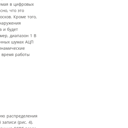
емая в цифровых
но, что это
сков. Кроме того,
бнаружения
а и будет
мер, диапазон 1 В
венных шумах АЦП
динамические
а время работы
цию распределения
записи (рис. 4).