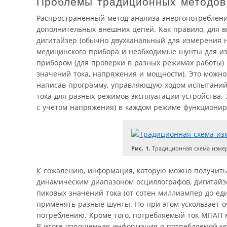
Проблемы традиционных методов
Распространенный метод анализа энергопотреблен
дополнительных внешних цепей. Как правило, для 
дигитайзер (обычно двухканальный для измерения н
медицинского прибора и необходимые шунты для из
прибором (для проверки в разных режимах работы)
значений тока, напряжения и мощности). Это можн
написав программу, управляющую ходом испытаний.
тока для разных режимов эксплуатации устройства.
с учетом напряжения) в каждом режиме функциониро
Рис. 1.
Традиционная схема изме
К сожалению, информация, которую можно получить 
динамическим диапазоном осциллографов, дигитайзе
пиковых значений тока (от сотен миллиампер до ед
применять разные шунты. Но при этом ускользает 
потреблению. Кроме того, потребляемый ток МПАП 
В итоге упрощенная информация о потребляемой мо