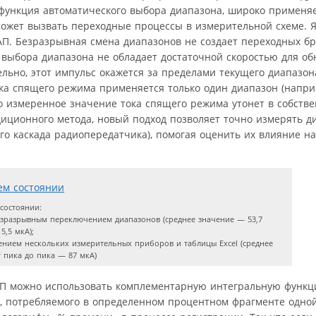
ункция автоматического выбора диапазона, широко применя
может вызвать переходные процессы в измерительной схеме. Яс
. Безразрывная смена диапазонов не создает переходных бро
 выбора диапазона не обладает достаточной скоростью для о
ельно, этот импульс окажется за пределами текущего диапазон
ока спящего режима применяется только один диапазон (напри
то измеренное значение тока спящего режима утонет в собст
радиционного метода, новый подход позволяет точно измерять 
о каскада радиопередатчика), помогая оценить их влияние н
состоянии:
езразрывным переключением диапазонов (среднее значение — 53,7
5,5 мкА);
ением нескольких измерительных приборов и таблицы Excel (среднее
т пика до пика — 87 мкА)
АП можно использовать комплементарную интегральную функ
а, потребляемого в определенном процентном фрагменте одной 