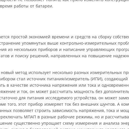
время работы от батареи.
ется простой экономией времени и средств на сборку собств
странение упомянутых выше контрольно-измерительных пробл
ения из нескольких приборов и написание управляющих програ
татов и поиску решений, направленных на повышение надежн
новый метод использует несколько разных измерительных пр
ибором стал источник питания/измеритель (ИПИ), создающий
ть в качестве источника напряжения или тока и одновременн
яжение и ток, он может рассчитать мощность без дополнител
аточно для питания исследуемого устройства, он может заме
ме того, этот прибор измеряет ток без внешних шунтов. А ко
нных позволяет строить зависимость напряжения, тока и мощ
ереключать МПАП в разные рабочие режимы, но и рассчитыва
решение существенно упрощает схему измерения и анализа эн