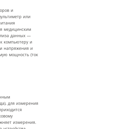
оров и
мультиметр или
питания
ия медицинским
ализа данных —
 к компьютеру и
ми напряжения и
емую мощность (ток
ечным
да), для измерения
приходится
ковому
ожняет измерения.
ю устройства