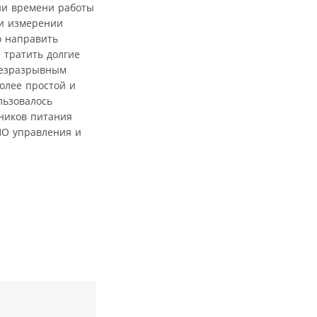
ии времени работы
ри измерении
о направить
 тратить долгие
безразрывным
олее простой и
льзовалось
чников питания
ПО управления и