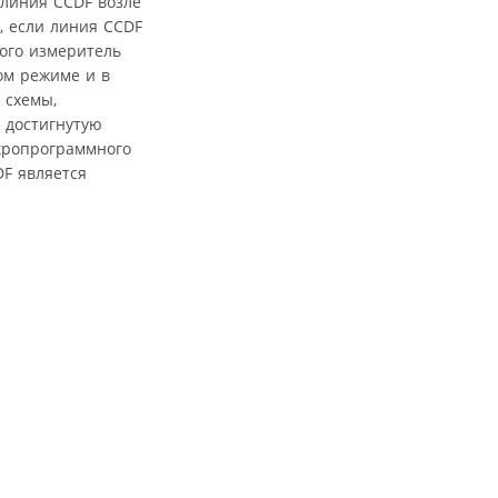
 линия CCDF возле
, если линия CCDF
рого измеритель
ом режиме и в
 схемы,
 достигнутую
икропрограммного
F является