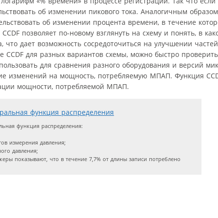
— логарифм «% времени» в процессе регистрации. Так что если
ельствовать об изменении пикового тока. Аналогичным образом
тельствовать об изменении процента времени, в течение кото
CCDF позволяет по-новому взглянуть на схему и понять, в как
а, что дает возможность сосредоточиться на улучшении частей
 CCDF для разных вариантов схемы, можно быстро проверить
спользовать для сравнения разного оборудования и версий м
ние изменений на мощность, потребляемую МПАП. Функция CCD
ации мощности, потребляемой МПАП.
ьная функция распределения:
тов измерения давления;
ного давления;
керы показывают, что в течение 7,7% от длины записи потреблено