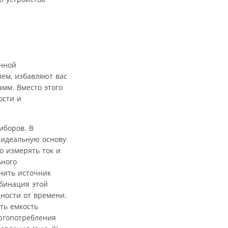
енной
ем, избавляют вас
мм. Вместо этого
ости и
иборов. В
 идеальную основу
о измерять ток и
ьного
нить источник
мбинация этой
ности от времени.
ть емкость
ергопотребления