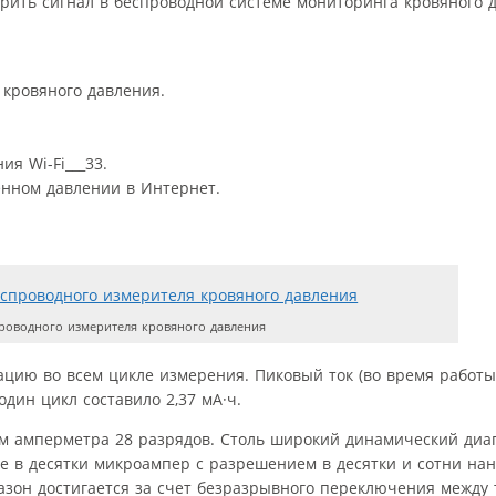
ить сигнал в беспроводной системе мониторинга кровяного да
 кровяного давления.
я Wi-Fi___33.
енном давлении в Интернет.
оводного измерителя кровяного давления
цию во всем цикле измерения. Пиковый ток (во время работы
дин цикл составило 2,37 мА·ч.
м амперметра 28 разрядов. Столь широкий динамический диа
ме в десятки микроампер с разрешением в десятки и сотни на
пазон достигается за счет безразрывного переключения между