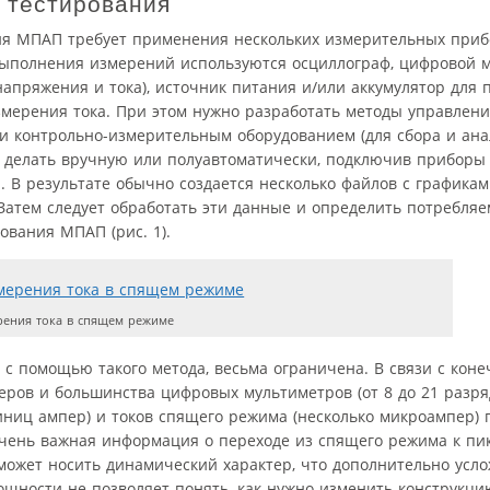
 тестирования
ия МПАП требует применения нескольких измерительных приб
выполнения измерений используются осциллограф, цифровой 
апряжения и тока), источник питания и/или аккумулятор для 
мерения тока. При этом нужно разработать методы управлен
 и контрольно-измерительным оборудованием (для сбора и ан
о делать вручную или полуавтоматически, подключив приборы
 В результате обычно создается несколько файлов с графика
 Затем следует обработать эти данные и определить потребля
вания МПАП (рис. 1).
рения тока в спящем режиме
с помощью такого метода, весьма ограничена. В связи с кон
ров и большинства цифровых мультиметров (от 8 до 21 разря
иниц ампер) и токов спящего режима (несколько микроампер) 
очень важная информация о переходе из спящего режима к пи
может носить динамический характер, что дополнительно усл
щности не позволяет понять, как нужно изменить конструкци