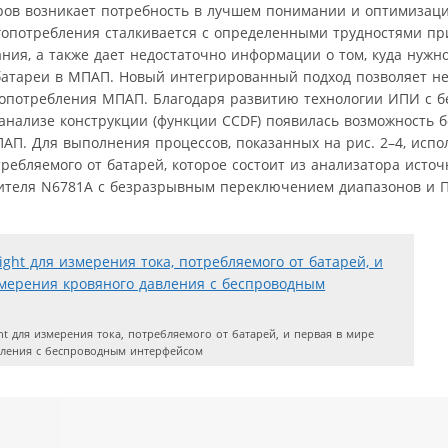
ров возникает потребность в лучшем понимании и оптимизац
гопотребления сталкивается с определенными трудностями п
ния, а также дает недостаточно информации о том, куда нужн
атареи в МПАП. Новый интегрированный подход позволяет не
гопотребления МПАП. Благодаря развитию технологии ИПИ с 
нализе конструкции (функции CCDF) появилась возможность б
П. Для выполнения процессов, показанных на рис. 2–4, испо
ребляемого от батарей, которое состоит из анализатора исто
рителя N6781A с безразрывным переключением диапазонов и 
 для измерения тока, потребляемого от батарей, и первая в мире
вления с беспроводным интерфейсом