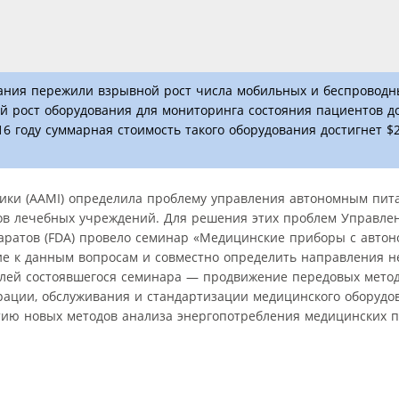
вания пережили взрывной рост числа мобильных и беспровод
й рост оборудования для мониторинга состояния пациентов до
 2016 году суммарная стоимость такого оборудования достигнет $
ики (AAMI) определила проблему управления автономным пита
ов лечебных учреждений. Для решения этих проблем Управле
аратов (FDA) провело семинар «Медицинские приборы с авто
ие к данным вопросам и совместно определить направления 
елей состоявшегося семинара — продвижение передовых мето
грации, обслуживания и стандартизации медицинского оборудо
тию новых методов анализа энергопотребления медицинских п