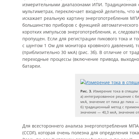
измерительными диапазонами ИПИ. Традиционная ф
мультиметрах, переключает входной делитель, что 
искажает реальную картину энергопотребления МПАП
большинство приборов с функцией автоматического
коротких импульсов энергопотребления, и, следоват
пропущен. Если для регистрации пикового тока и т
с шунтом 1 Ом для монитора кровяного давления), 
(приблизительно 30 мкА) (рис. 3б). В отличие от т
переходные процессы (включение привода, выходног
батареи.
Рис. 3.
Измерение тока в спящем 
а) интегрированное решение с б
мкА, значение от пика до пика — 
б) традиционный метод с примен
значение — 40,3 мкА, значение о
Для всестороннего анализа энергопотребления МП
(CCDF), которая очень полезна для определения ток