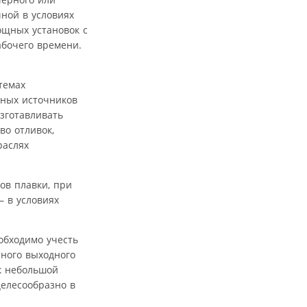
чной в условиях
ощных установок с
абочего времени.
темах
тных источников
зготавливать
во отливок,
раслях
ов плавки, при
— в условиях
обходимо учесть
тного выходного
ок небольшой
целесообразно в