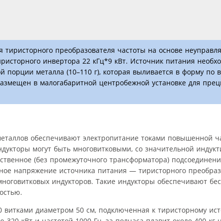
я тиристорного преобразователя частоты на основе неуправл
ристорного инвертора 22 кГц*9 кВт. Источник питания необхо
й порции металла (10–110 г), которая выливается в форму по
азмещен в малогабаритной центробежной установке для прец
металлов обеспечивают электропитание токами повышенной ч
ндукторы могут быть многовитковыми, со значительной индукт
дственное (без промежуточного трансформатора) подсоединени
ное напряжение источника питания — тиристорного преобраз
ноговитковых индукторов. Такие индукторы обеспечивают бе
остью.
0 витками диаметром 50 см, подключенная к тиристорному ис
20 кВт и частотой 1000 Гц, за полчаса плавит около 400 кг 