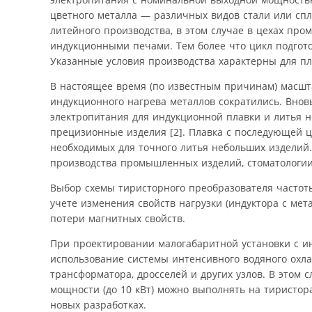
цветного металла — различных видов стали или спл
литейного производства, в этом случае в цехах пр
индукционными печами. Тем более что цикл подгот
Указанные условия производства характерны для п
В настоящее время (по известным причинам) масшт
индукционного нагрева металлов сократились. Внов
электропитания для индукционной плавки и литья н
прецизионные изделия [2]. Плавка с последующей ц
необходимых для точного литья небольших изделий
производства промышленных изделий, стоматологии,
Выбор схемы тиристорного преобразователя частот
учете изменения свойств нагрузки (индуктора с ме
потери магнитных свойств.
При проектировании малогабаритной установки с и
использование системы интенсивного водяного охлаж
трансформатора, дросселей и других узлов. В этом
мощности (до 10 кВт) можно выполнять на тиристор
новых разработках.