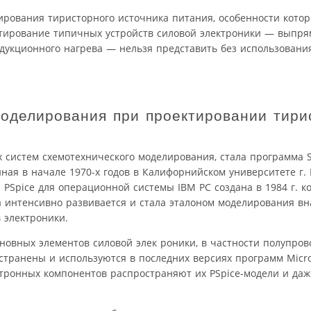
рования тиристорного источника питания, особенности котор
тирование типичных устройств силовой электроники — выпря
дукционного нагрева — нельзя представить без использования
оделирования при проектировании тири
систем схемотехнического моделирования, стала программа SP
анная в начале 1970-х годов в Калифорнийском университете г.
PSpice для операционной системы IBM PC создана в 1984 г. 
а интенсивно развивается и стала эталоном моделирования вн
в электроники.
новных элементов силовой элек роники, в частности полупро
транены и используются в последних версиях программ MicroC
ктронных компонентов распространяют их PSpice-модели и даж