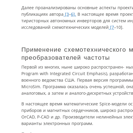
Далее проанализированы основные аспекты проекти
публикациях автора
[3
–
6].
В настоящее время проек
тиристорных автономных инверторов для систем ин
исследований схемотехнических моделей
[7
–10].
Применение схемотехнического м
преобразователей частоты
Первой из многих, ныне широко распространен- ных 
Program with Integrated Circuit Emphasis), разработ
военного ведомства США. Первая версия программы 
MicroSim. Программа оказалась очень успешной, он
аналоговых, а затем и аналого-дискретных устройст
В настоящее время математические Spice-модели ос
приборов и магнитных сердечников, широко распрос
OrCAD, P-CAD и др. Производители нелинейных эле
варианты электронных программ.