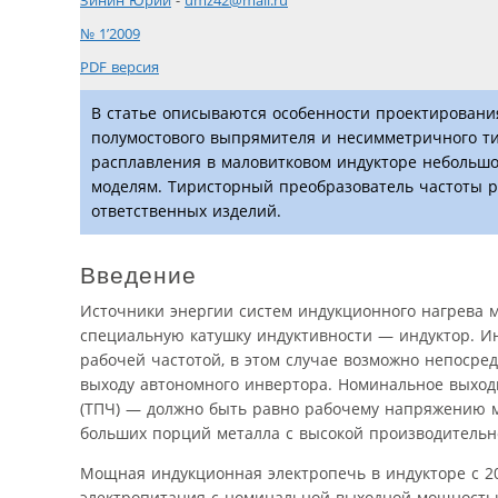
Зинин Юрий
-
umz42@mail.ru
№ 1’2009
PDF версия
В статье описываются особенности проектировани
полумостового выпрямителя и несимметричного ти
расплавления в маловитковом индукторе небольшо
моделям. Тиристорный преобразователь частоты р
ответственных изделий.
Введение
Источники энергии систем индукционного нагрева 
специальную катушку индуктивности — индуктор. И
рабочей частотой, в этом случае возможно непосре
выходу автономного инвертора. Номинальное выход
(ТПЧ) — должно быть равно рабочему напряжению м
больших порций металла с высокой производительн
Мощная индукционная электропечь в индукторе с 2
электропитания с номинальной выходной мощностью 3