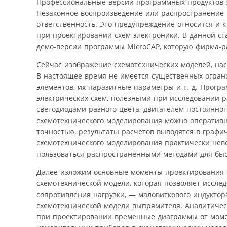
Профессиональные версии программных продуктов 
Незаконное воспроизведение или распространение 
ответственность. Это предупреждение относится и 
при проектировании схем электроники. В данной ст
демо-версии программы MicroCAP, которую фирма-р
Сейчас изображение схемотехнических моделей, наск
В настоящее время не имеется существенных огран
элементов, их паразитные параметры и т. д. Прог
электрических схем, полезными при исследовании 
светодиодами разного цвета, двигателем постоянно
схемотехнического моделирования можно оперативн
точностью, результаты расчетов выводятся в графи
схемотехнического моделирования практически нев
пользоваться распространенными методами для быс
Далее изложим основные моменты проектирования 
схемотехнической модели, которая позволяет иссле
сопротивления нагрузки, — маловиткового индукто
схемотехнической модели выпрямителя. Аналитичес
при проектировании временные диаграммы от моме