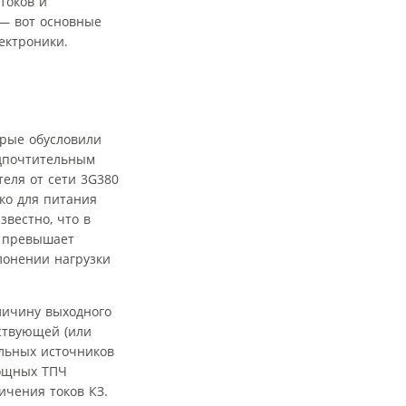
токов и
 — вот основные
ектроники.
орые обусловили
дпочтительным
еля от сети 3G380
ко для питания
вестно, что в
о превышает
лонении нагрузки
личину выходного
йствующей (или
льных источников
мощных ТПЧ
ичения токов КЗ.