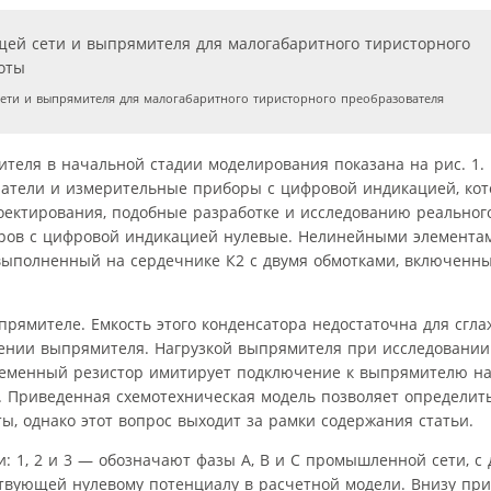
ти и выпрямителя для малогабаритного тиристорного преобразователя
еля в начальной стадии моделирования показана на рис. 1. 
ели и измерительные приборы с цифровой индикацией, кот
оектирования, подобные разработке и исследованию реального
оров с цифровой индикацией нулевые. Нелинейными элементам
выполненный на сердечнике К2 c двумя обмотками, включенн
рямителе. Емкость этого конденсатора недостаточна для сгл
нении выпрямителя. Нагрузкой выпрямителя при исследовании
ременный резистор имитирует подключение к выпрямителю на
 Приведенная схемотехническая модель позволяет определит
ы, однако этот вопрос выходит за рамки содержания статьи.
и: 1, 2 и 3 — обозначают фазы А, В и С промышленной сети, 
ствующей нулевому потенциалу в расчетной модели. Внизу пр