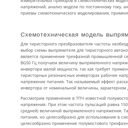
измерительных приборов в схемотехнических модел
напряжений, анализ модели по постоянному току, а
приемы схемотехнического моделирования, примен
Схемотехническая модель выпря
Для тиристорного преобразователя частоты необхо
выбор схемы выпрямителя для тиристорного автон
является применение трехфазной промышленной сет
ВG50 Гц получаем величину выпрямленного напряжен
инвертора малой мощности, так как требует примен
тиристорных резонансных инверторах рабочее напр
напряжение питания. Так называемый эффект раска
инвертора от номинальной величины, характерном д
Рассмотрим применение в ТПЧ известной полумост
напряжения. При этом частота пульсаций равна 150
средней) величиной выпрямленного напряжения. Та
питания, но целесообразно для использования в с
целесообразно применение полумостового трехфазно