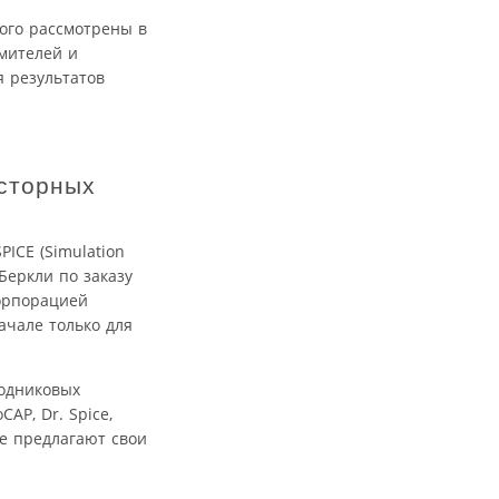
ого рассмотрены в
мителей и
 результатов
сторных
ICE (Simulation
 Беркли по заказу
корпорацией
ачале только для
водниковых
AP, Dr. Spice,
е предлагают свои