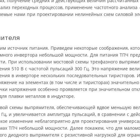
ях, получение средних и действующих величин рассчитанных 
нализ переходных процессов, применение частотного анализа
яемые нами при проектировании нелинейных схем силовой эл
мителя
дим источник питания. Приведем некоторые соображения, кот
омного инвертора небольшой мощности. Для питания ТПЧ пре
и. При использовании мостовой схемы трехфазного выпрямит
ия 510 В с частотой пульсаций 300 Гц. Это напряжение вели
ения в инверторе нескольких последовательных тиристоров. Из
яжение на элементах (в том числе и тиристорах) значительн
чки напряжения особенно проявляется при значительном отк
ля плавки металлов в индукторе.
овой схемы выпрямителя, обеспечивающей вдвое меньшую ве
 Гц, и увеличивается амплитуда пульсаций, в сравнении с де
кое изменение неблагоприятно для проектирования универса
хемах ТПЧ небольшой мощности. Далее покажем, что для мало
го диодного выпрямителя с резистивной нагрузкой для огран