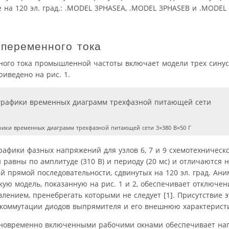
 на 120 эл. град.: .MODEL 3PHASEA, .MODEL 3PHASEB и .MODEL
переменного тока
ного тока промышленной частоты включает модели трех сину
иведено на рис. 1.
ики временных диаграмм трехфазной питающей сети 3×380 В×50 Г
афики фазных напряжений для узлов 6, 7 и 9 схемотехническ
авны по амплитуде (310 В) и периоду (20 мс) и отличаются 
й прямой последовательности, сдвинутых на 120 эл. град. А
кую модель, показанную на рис. 1 и 2, обеспечивает отключе
ением, пренебрегать которыми не следует [1]. Присутствие 
 коммутации диодов выпрямителя и его внешнюю характеристик
дновременно включенными рабочими окнами обеспечивает наг