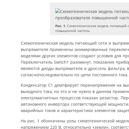
Рис. 1.
Схемотехническая модель питающей се
повышенной частоты
Схемотехническая модель питающей сети и выпрямит
выпрямителя применены анимированные переключат
моделями других элементов создают условия для пр
Переключатель Switch1 разомкнут, показания приб
являются диоды выпрямителя и дроссель фильтра, 
согласнопоследовательно по цепи постоянного тока.
Конденсатор С1 демпфирует перенапряжения на вып
выходного тока, но это и не нужно в данном приме
электромагнитных процессов показан резистор. Пе
автономного инвертора соответствующей мощности.
аварийных токов и характеристики элементов защит
На рис. 1 обозначены узлы схемотехнической модел
напряжением 220 В, относительно «земли», соответ