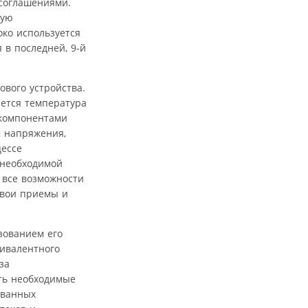
соглашениями.
ную
око используется
 в последней, 9-й
ового устройства.
ется температура
 компонентами
м напряжения,
цессе
 необходимой
 все возможности
свои приемы и
зованием его
вивалентного
за
ть необходимые
ованных