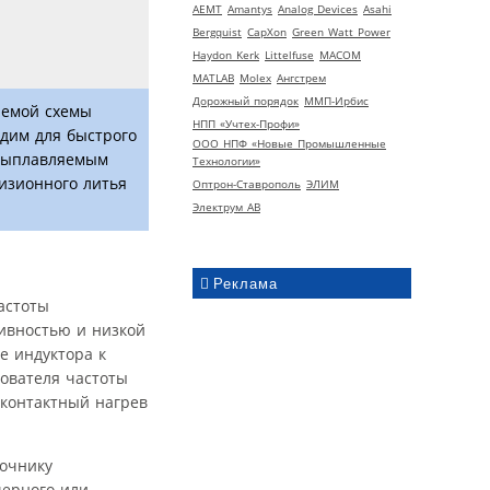
AEMT
Amantys
Analog Devices
Asahi
Bergquist
CapXon
Green Watt Power
Haydon Kerk
Littelfuse
MACOM
MATLAB
Molex
Ангстрем
Дорожный порядок
ММП-Ирбис
яемой схемы
НПП «Учтех-Профи»
дим для быстрого
ООО НПФ «Новые Промышленные
 выплавляемым
Технологии»
изионного литья
Оптрон-Ставрополь
ЭЛИМ
Электрум АВ
Реклама
астоты
ивностью и низкой
е индуктора к
ователя частоты
сконтактный нагрев
точнику
черного или