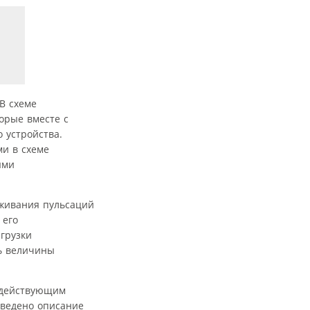
В схеме
орые вместе с
 устройства.
и в схеме
ыми
аживания пульсаций
 его
грузки
ь величины
с действующим
иведено описание