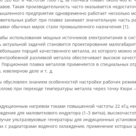
авов. Такая производительность часто оказывается недостато
омышленного предприятия одновременно работает несколько м
овительных работ при плавке занимает значительную часть р
лавки обычных марок стали промышленного назначения [1].
абы использования мощных источников электропитания в сис
ь актуальной задачей становится проектирование малогабари
ебольших порций качественного металла, из которого можно и
ентробежной разливкой металла обеспечивает высокое качест
. Порционная плавка металлов применяется в специальных от
 ювелирном деле и т. д.
ы обусловлен знанием особенностей настройки рабочих режим
таллом) при переходе температуры металла через точку Кюри 
ндукционным нагревом токами повышенной частоты 22 кГц не
дения для маловиткового индуктора (1–3 витка), высокочасто
 случае ультразвуковые генераторы для индукционных установ
ах с радиаторами водяного охлаждения, применение которых 