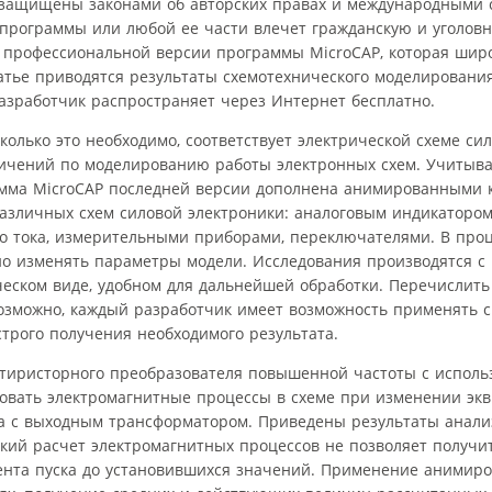
защищены законами об авторских правах и международными 
программы или любой ее части влечет гражданскую и уголов
к профессиональной версии программы MicroCAP, которая шир
атье приводятся результаты схемотехнического моделирования
азработчик распространяет через Интернет бесплатно.
олько это необходимо, соответствует электрической схеме сил
ичений по моделированию работы электронных схем. Учитыва
рамма MicroCAP последней версии дополнена анимированными
различных схем силовой электроники: аналоговым индикаторо
го тока, измерительными приборами, переключателями. В про
о изменять параметры модели. Исследования производятся с
ческом виде, удобном для дальнейшей обработки. Перечислить
озможно, каждый разработчик имеет возможность применять 
трого получения необходимого результата.
тиристорного преобразователя повышенной частоты с исполь
довать электромагнитные процессы в схеме при изменении эк
ра с выходным трансформатором. Приведены результаты анали
кий расчет электромагнитных процессов не позволяет получи
нта пуска до установившихся значений. Применение анимир