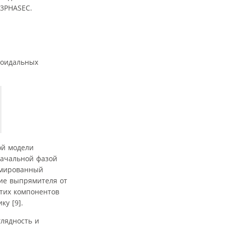
 3PHASEС.
соидальных
ой модели
начальной фазой
нимированный
ние выпрямителя от
этих компонентов
у [9].
лядность и