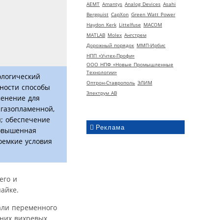
AEMT
Amantys
Analog Devices
Asahi
Bergquist
CapXon
Green Watt Power
Haydon Kerk
Littelfuse
MACOM
MATLAB
Molex
Ангстрем
Дорожный порядок
ММП-Ирбис
НПП «Учтех-Профи»
ООО НПФ «Новые Промышленные
Технологии»
ологический
Оптрон-Ставрополь
ЭЛИМ
нности способы
Электрум АВ
менение для
 газопламенной,
ы; обеспечение
Реклама
повышенная
оемкие условия
его и
айке.
али переменного
 них вихревых