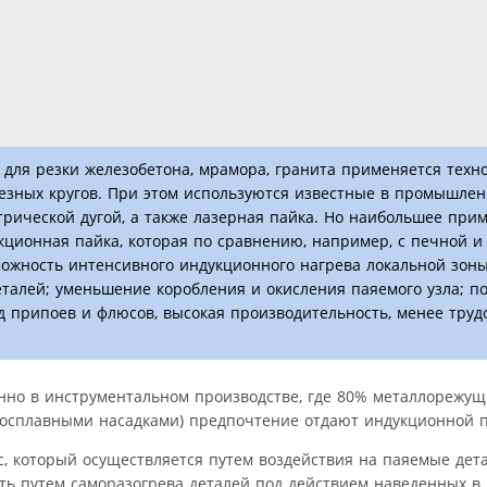
 для резки железобетона, мрамора, гранита применяется техн
резных кругов. При этом используются известные в промышле
ктрической дугой, а также лазерная пайка. Но наибольшее при
кционная пайка, которая по сравнению, например, с печной и
можность интенсивного индукционного нагрева локальной зон
талей; уменьшение коробления и окисления паяемого узла; 
 припоев и флюсов, высокая производительность, менее труд
нно в инструментальном производстве, где 80% металлорежущ
рдосплавными насадками) предпочтение отдают индукционной п
, который осуществляется путем воздействия на паяемые дет
сть путем саморазогрева деталей под действием наведенных в