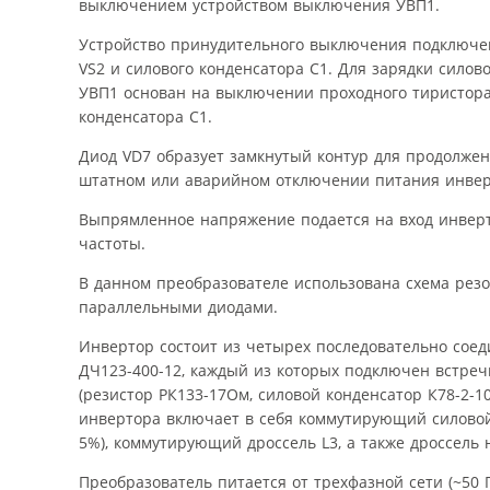
выключением устройством выключения УВП1.
Устройство принудительного выключения подключен
VS2 и силового конденсатора С1. Для зарядки силов
УВП1 основан на выключении проходного тиристора
конденсатора С1.
Диод VD7 образует замкнутый контур для продолжен
штатном или аварийном отключении питания инвер
Выпрямленное напряжение подается на вход инвер
частоты.
В данном преобразователе использована схема рез
параллельными диодами.
Инвертор состоит из четырех последовательно сое
ДЧ123-400-12, каждый из которых подключен встре
(резистор РК133-17Ом, силовой конденсатор К78-2-10
инвертора включает в себя коммутирующий силовой 
5%), коммутирующий дроссель L3, а также дроссель
Преобразователь питается от трехфазной сети (~50 