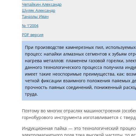
Чепайкин Александр
Шуляк Александр
Таназлы Иван
№ 1’2004
PDF версия
При производстве камнерезных пил, используемых
процесс напайки алмазных сегментов к зубьям от
нагрева металлов: пламенем газовой горелки, эле
данного технологического процесса получила инду
имеет такие неоспоримые преимущества, как: воз
четкой фиксации взаимного положения паяемых де
прочность паяных соединений, пониженный расход
труда.
Поэтому во многих отраслях машиностроения (особе
горнобурового инструмента изготавливается с тве
Индукционная пайка — это технологический процесс
электромагнитного поля тока высокой частоты, то е