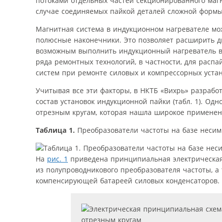
потоками отдельных частей секционированного маг
случае соединяемых пайкой деталей сложной формы у
Магнитная система в индукционном нагревателе мо
полюсные наконечники. Это позволяет расширить ди
возможным выполнить индукционный нагреватель в 
ряда ремонтных технологий, в частности, для расп
систем при ремонте силовых и компрессорных устан
Учитывая все эти факторы, в НКТБ «Вихрь» разрабо
состав установок индукционной пайки (табл. 1). Одн
отрезным кругам, которая нашла широкое примене
Таблица 1.
Преобразователи частоты на базе несим
На
рис. 1
приведена принципиальная электрическая 
из полупроводникового преобразователя частоты, а
компенсирующей батареей силовых конденсаторов.