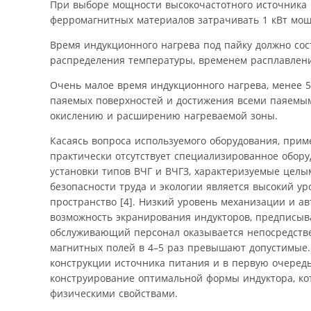
При выборе мощности высокочастотного источника 
ферромагнитных материалов затрачивать 1 кВт мощ
Время индукционного нагрева под пайку должно сос
распределения температуры, временем расплавлени
Очень малое время индукционного нагрева, менее 5
паяемых поверхностей и достижения всеми паяемы
окислению и расширению нагреваемой зоны.
Касаясь вопроса используемого оборудования, приме
практически отсутствует специализированное обор
установки типов ВЧГ и ВЧГЗ, характеризуемые целы
безопасности труда и экологии является высокий у
пространство [4]. Низкий уровень механизации и а
возможность экранирования индукторов, предписыва
обслуживающий персонал оказывается непосредстве
магнитных полей в 4–5 раз превышают допустимые.
конструкции источника питания и в первую очередь
конструирование оптимальной формы индуктора, ко
физическими свойствами.