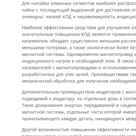
Для напайки алмазных сегментов наиболее распрос
пайки с последующей выдержкой для достижения от
очевидны: низкий КПД и неравномерность индукцио
Наиболее эффективным средством для улучшения эл
значительным повышении КПД является применени
нагреватель обладает существенно меньшим рассеян
меньшими потерями, а также экологически более б
магнитной системы. Одновременно магнитопровод иг
индукционного нагрев в необходимой зоне. В связи
нагревателей с магнитопроводами и использованием 
разработанных для этих целей. Преимуществами так
механической обработки для получения необходимо
Дополнительным преимуществом индукторов с магн
подводимой к индуктору, на отдельные дозы в соот
Такое дозирование энергии, передаваемой в соеди
магнитной системы, отдельные части которой имеют
пронизывающего каждую деталь, находящуюся межд
Другой возможностью повышения эффективности инд