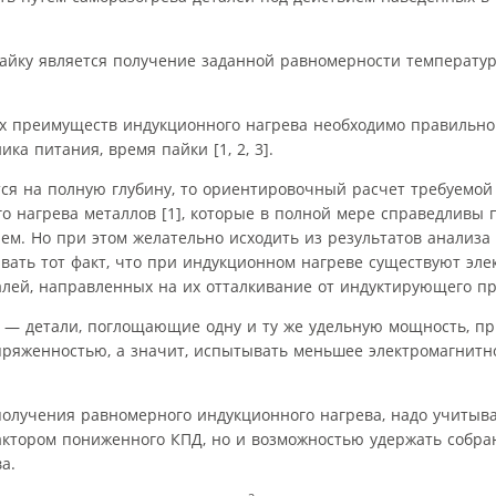
айку является получение заданной равномерности температу
ех преимуществ индукционного нагрева необходимо правильн
ка питания, время пайки [1, 2, 3].
тся на полную глубину, то ориентировочный расчет требуемой
о нагрева металлов [1], которые в полной мере справедливы
ем. Но при этом желательно исходить из результатов анализа
ывать тот факт, что при индукционном нагреве существуют эл
лей, направленных на их отталкивание от индуктирующего пр
д — детали, поглощающие одну и ту же удельную мощность, пр
апряженностью, а значит, испытывать меньшее электромагнитн
получения равномерного индукционного нагрева, надо учитыв
актором пониженного КПД, но и возможностью удержать собра
а.