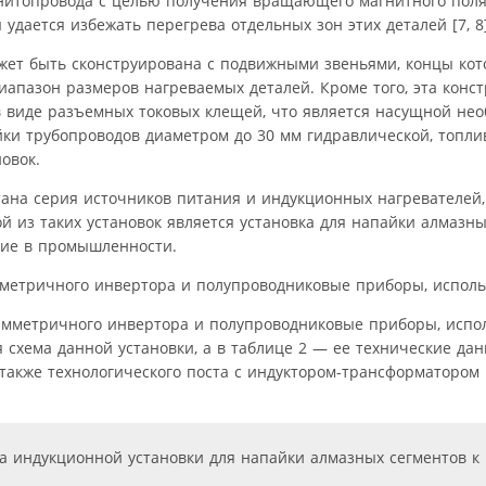
нитопровода с целью получения вращающего магнитного поля. 
дается избежать перегрева отдельных зон этих деталей [7, 8]
жет быть сконструирована с подвижными звеньями, концы кот
апазон размеров нагреваемых деталей. Кроме того, эта конст
виде разъемных токовых клещей, что является насущной нео
айки трубопроводов диаметром до 30 мм гидравлической, топл
овок.
тана серия источников питания и индукционных нагревателей,
ой из таких установок является установка для напайки алмазны
ние в промышленности.
метричного инвертора и полупроводниковые приборы, исполь
схема данной установки, а в таблице 2 — ее технические дан
 также технологического поста с индуктором-трансформатором