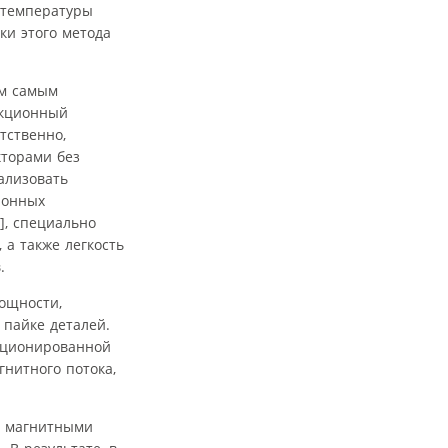
 температуры
ки этого метода
ем самым
укционный
тственно,
кторами без
ализовать
ионных
], специально
а также легкость
.
ощности,
 пайке деталей.
екционированной
гнитного потока,
у магнитными