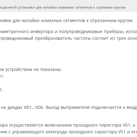
кционной установки для напайки алмазных сегментов к отрезным кругам
овки для напайки алмазных сегментов к отрезанным кругам
роводниковый преобразователь частоты состоит из трех основ
ым устройством не показаны.
т:
1;
 на диодах VD1…VD6. Выход выпрямителя подключается к вход
ра осуществляется включением проходного тиристора VS1, а 
ия с управляющего электрода проходного тиристора VS1 и е