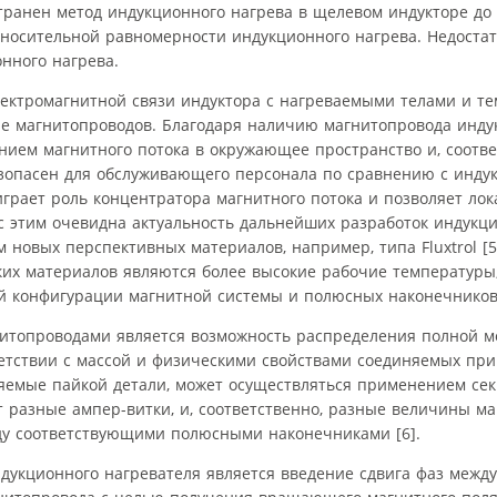
транен метод индукционного нагрева в щелевом индукторе до
носительной равномерности индукционного нагрева. Недостат
нного нагрева.
ектромагнитной связи индуктора с нагреваемыми телами и т
е магнитопроводов. Благодаря наличию магнитопровода инд
ием магнитного потока в окружающее пространство и, соотве
езопасен для обслуживающего персонала по сравнению с инду
рает роль концентратора магнитного потока и позволяет лок
 с этим очевидна актуальность дальнейших разработок индукц
новых перспективных материалов, например, типа Fluxtrol [5
их материалов являются более высокие рабочие температуры, 
й конфигурации магнитной системы и полюсных наконечников
итопроводами является возможность распределения полной м
ветствии с массой и физическими свойствами соединяемых при
няемые пайкой детали, может осуществляться применением с
 разные ампер-витки, и, соответственно, разные величины ма
у соответствующими полюсными наконечниками [6].
укционного нагревателя является введение сдвига фаз межд