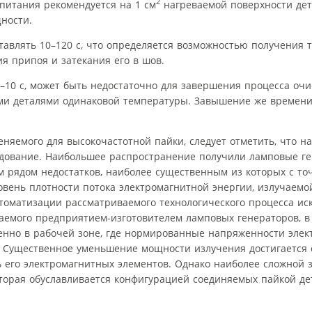
2
питания рекомендуется на 1 см
нагреваемой поверхности дет
ности.
тавлять 10–120 с, что определяется возможностью получения 
я припоя и затекания его в шов.
–10 с, может быть недостаточно для завершения процесса оч
ми деталями одинаковой температуры. Завышение же времени
няемого для высокочастотной пайки, следует отметить, что н
удование. Наибольшее распространение получили ламповые г
м рядом недостатков, наиболее существенным из которых с то
ровень плотности потока электромагнитной энергии, излучаем
втоматизации рассматриваемого технологического процесса ис
емого предприятием-изготовителем ламповых генераторов, в 
нно в рабочей зоне, где нормированные напряженности элек
 Существенное уменьшение мощности излучения достигается 
 его электромагнитных элементов. Однако наиболее сложной 
торая обуславливается конфигурацией соединяемых пайкой де