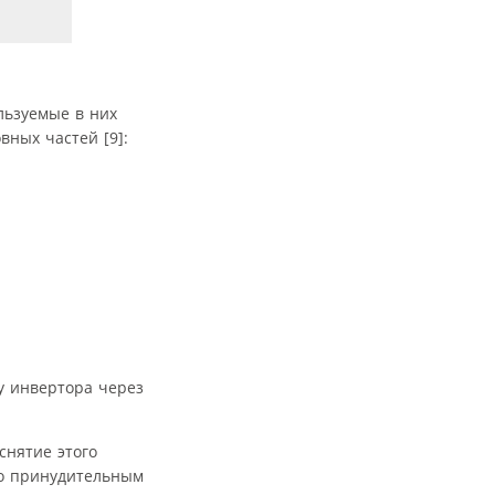
ных частей [9]:
у инвертора через
снятие этого
го принудительным