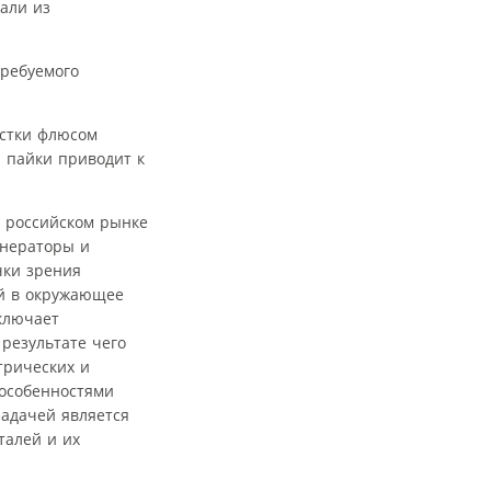
али из
требуемого
истки флюсом
 пайки приводит к
а российском рынке
енераторы и
чки зрения
ой в окружающее
ключает
результате чего
трических и
особенностями
задачей является
талей и их