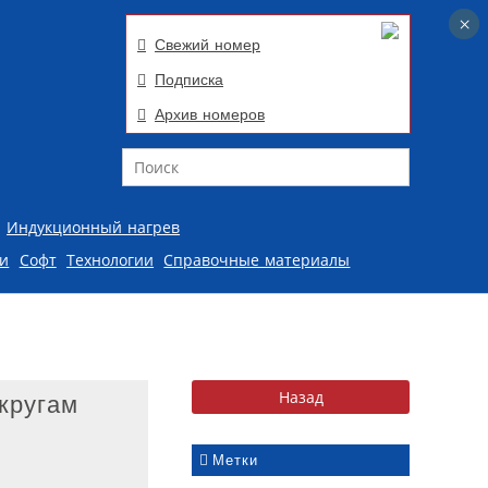
×
×
Свежий номер
Подписка
Архив номеров
Поиск
Индукционный нагрев
ии
Софт
Технологии
Справочные материалы
кругам
Метки