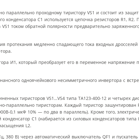
о параллельно проходному тиристору VS1 и состоит из защит
ого конденсатора С1 используется цепочка резисторов R1, R2.
 VS1 током обратной полярности предварительно заряженного
ия протекания медленно спадающего тока входных дросселей L
тора.
тора И1, который преобразует его в переменное напряжение
онансного одноячейкового несимметричного инвертора с встре
диненных тиристоров VS1…VS4 типа ТА123-400-12 и четырех ди
чно-параллельно тиристорам. Каждый тиристор зашунтирован 
00В-0,1 мкФ 10% — по два в параллель). Кроме того, электрич
конденсатор С1 (набирается из силовых конденсаторов типа 
 насыщения L2.
Гц, 380 В) через автоматический выключатель QF1 и пускатель