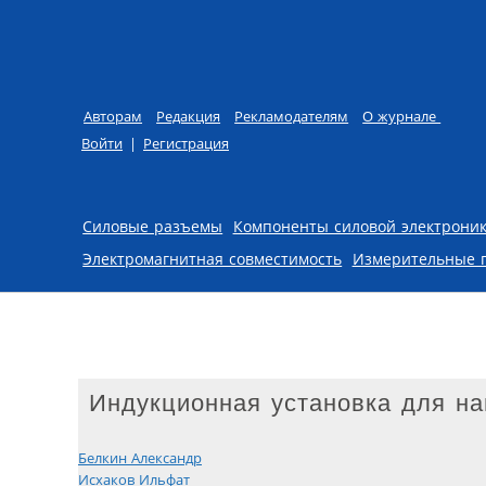
Авторам
Редакция
Рекламодателям
О журнале
Войти
|
Регистрация
Skip to content
Силовые разъемы
Компоненты силовой электрони
Электромагнитная совместимость
Измерительные 
Индукционная установка для на
Белкин Александр
Исхаков Ильфат