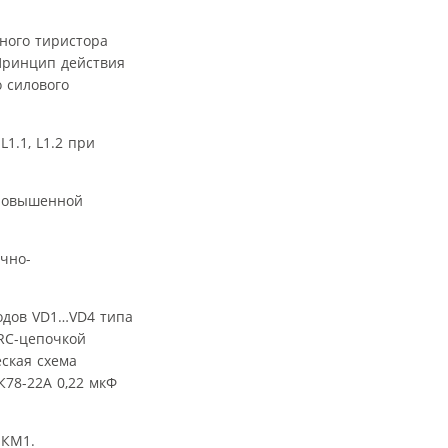
ного тиристора
 Принцип действия
 силового
1.1, L1.2 при
 повышенной
чно-
одов VD1…VD4 типа
RC-цепочкой
еская схема
К78-22А 0,22 мкФ
 КМ1.