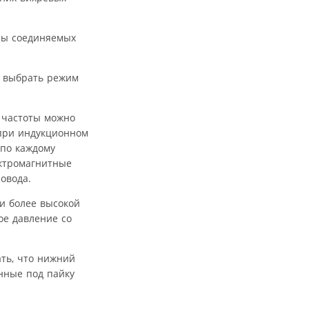
ры соединяемых
о выбрать режим
 частоты можно
 при индукционном
 по каждому
ектромагнитные
овода.
и более высокой
ое давление со
ать, что нижний
нные под пайку