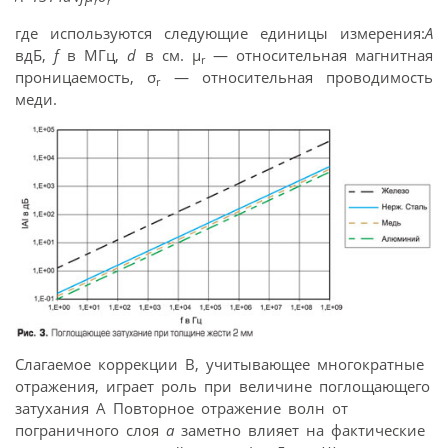
r
r
где используются следующие единицы измерения:
A
вдБ,
f
в МГц,
d
в см. μ
— относительная магнитная
r
проницаемость, σ
— относительная проводимость
r
меди.
Слагаемое коррекции В, учитывающее многократные
отражения, играет роль при величине поглощающего
затухания А Повторное отражение волн от
пограничного слоя
а
заметно влияет на фактические