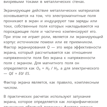
вихревыми токами в металлических стенах.
Экранирующее действие металлических материалов
основывается на том, что электромагнитные поля
проникают в экран и индуцируют там заряды или
токи, собственные поля которых накладываются на
порождающее поле и частично компенсируют его.
При этом не играет роли, является ли экранирующий
корпус источником помехи или ее приемником.
Фактор экранирования
Q
— это мера эффективности
экрана, который рассчитывается как отношение
напряженности поля без экрана к напряженности
поля с экраном. Для магнитного поля он
определяется как
О
= Н
/ Н
, а для электрического
h
0
S
—
QЕ = Е0/ ЕS
.
Фактор экрана является, как правило, комплексным
числом.
В практических расчетах используют затухание
экрана, которое определяется как логарифмическое
отношение обратной величины фактора экрана: