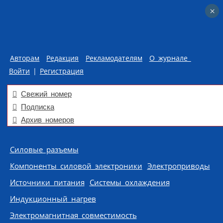
×
×
Авторам
Редакция
Рекламодателям
О журнале
Войти
|
Регистрация
Свежий номер
Подписка
Архив номеров
Skip to content
Силовые разъемы
Компоненты силовой электроники
Электроприводы
Источники питания
Системы охлаждения
Индукционный нагрев
Электромагнитная совместимость