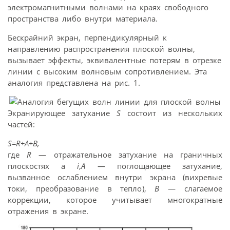
электромагнитными волнами на краях свободного
пространства либо внутри материала.
Бескрайний экран, перпендикулярный к
направлению распространения плоской волны,
вызывает эффекты, эквивалентные потерям в отрезке
линии с высоким волновым сопротивлением. Эта
аналогия представлена на рис. 1.
Экранирующее затухание
S
состоит из нескольких
частей:
S=R+A+B,
где
R
— отражательное затухание на граничных
плоскостях а
i
,
А
— поглощающее затухание,
вызванное ослаблением внутри экрана (вихревые
токи, преобразование в тепло),
В
— слагаемое
коррекции, которое учитывает многократные
отражения в экране.