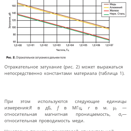
Отражательное затухание (рис. 2) может выражаться
непосредственно константами материала (таблица 1).
При этом используются следующие единицы
измерения:
R
в дБ,
f
в МГц,
r
в м. μ
—
r
относительная магнитная проницаемость, σ
—
r
относительная проводимость меди.