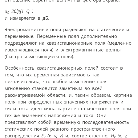
a
=20lg(1|Q|)
S
и измеряется в дБ.
Электромагнитные поля разделяют на статические и
переменные. Переменные поля дополнительно
подразделяют на квазистационарные поля (медленно
изменяющиеся поля) и электромагнитные волны
(быстро изменяющиеся поля).
Особенность квазистационарных полей состоит в
том, что их временная зависимость так
незначительна, что любое изменение поля
мгновенно становится заметным во всей
рассматриваемой области, и, таким образом, картина
поля при определенных значениях напряжения и
силы тока идентична картине статического поля при
тех же значениях напряжения и тока. Они
представляют собой временную последовательность
статических полей равного пространственного
распределения
Е
(х, y, z)
и, соответственно,
Н
(х, у,
v
v