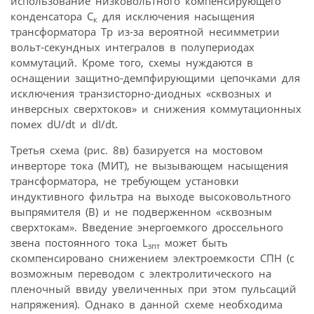
использование низковольтного компенсирующего
конденсатора С
для исключения насыщения
к
трансформатора Тр из-за вероятной несимметрии
вольт-секундных интегралов в полупериодах
коммутаций. Кроме того, схемы нуждаются в
оснащении защитно-демпфирующими цепочками для
исключения транзисторно-диодных «сквозных и
инверсных сверхтоков» и снижения коммутационных
помех dU/dt и dI/dt.
Третья схема (рис. 8в) базируется на мостовом
инверторе тока (МИТ), не вызывающем насыщения
трансформатора, не требующем установки
индуктивного фильтра на выходе высоковольтного
выпрямителя (В) и не подверженном «сквозным
сверхтокам». Введение энергоемкого дроссельного
звена постоянного тока L
может быть
зпт
скомпенсировано снижением электроемкости СПН (с
возможным переводом с электролитического на
пленочный ввиду увеличенных при этом пульсаций
напряжения). Однако в данной схеме необходима