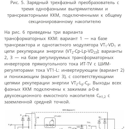
Рис. 5. Зарядный трехфазный преобразователь с
тремя однофазными выпрямителями и
трансреакторными ККМ, подключенными к общему
секционированному накопителю
На рис. 6 приведены три варианта
трансформаторных ККМ: вариант 1 — на базе
трансреактора и однотактного модулятора VT
-VD
и
1
1
цепи рекуперации энергии (VT
-Cp-Lp-VD
); варианты
2
23
2, 3 — на базе регулируемых трансформаторных
инверторов прямоугольного тока ИТ-TV с ШИМ-
регуляторами тока VT1-L: инвертирующим (вариант 2)
и понижающим (вариант 3), с соответствующими
цепями рекуперации энергии VT
-L
-C
. Выходы всех
2
p
p
фазных ККМ подключены к зажимам а-0-в
двухсекционного емкостного накопителя С
с
Н
1,2
заземленной средней точкой.