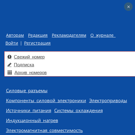
×
×
Авторам
Редакция
Рекламодателям
О журнале
Войти
|
Регистрация
Свежий номер
Подписка
Архив номеров
Skip to content
Силовые разъемы
Компоненты силовой электроники
Электроприводы
Источники питания
Системы охлаждения
Индукционный нагрев
Электромагнитная совместимость