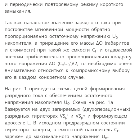
и периодически повторяемому режиму короткого
замыкания.
Так как начальное значение зарядного тока при
постоянстве мгновенной мощности обратно
пропорционально остаточному напряжению U
0
накопителя, а приращение его массы ΔΟ (габаритов
и стоимости) при такой же емкости С
и отдаваемой
Н
энергии приблизительно пропорционально квадрату
2
этого напряжения ΔΟ (C
U
)/2, то необходимо очень
H
0
внимательно относиться к компромиссному выбору
его в каждом конкретном случае.
На рис. 1 приведены схемы цепей формирования
разрядного тока с обеспечением остаточного
напряжения накопителя U
. Схема на рис. 1а
0
базируется на двух запираемых (двухоперационных)
разрядных тиристорах VS
‘ и VS
» и формирующем
p
p
дросселе L. В исходном предразрядном состоянии
тиристоры заперты, а емкостной накопитель С
Н
заряжен до максимального напряжения U
.
m