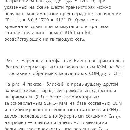
напряжением 0,6U
, где U
= 1700 В, при
доп
доп
указанных на схеме шести транзисторах можно
получить максимальное предразрядное напряжение
СЕН U
= 6·0,6·1700 = 6121 В. Кроме того,
m
временной сдвиг при коммутациях в три раза
снижает величины помех dU/dt и dl/dt,
воздействующих на питающую сеть.
Рис. 3. Зарядный трехфазный Виенна-выпрямитель с
бестрансформаторным высоковольтным ККМ на базе
составных обратимых модуляторов СОМдд
и СЕН
С
На рис. 4 показан близкий к предыдущему другой
вариант схемы: зарядный трехфазный сдвоенный
выпрямитель (СВ) с бестрансформаторным
высоковольтным SEPIC-КММ на базе составных COM
и комбинированного емкостного накопителя (КЕН) с
двумя последовательно-буферными секциями С
,
БН1,2
например — электролитическими, имеющими
большую электроемкость, чем остальные С
.
Н1-4