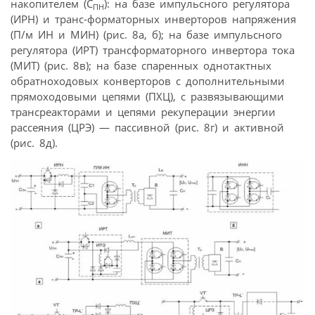
накопителем (С
): на базе импульсного регулятора
ПН
(ИРН) и транс-форматорных инверторов напряжения
(П/м ИН и МИН) (рис. 8а, б); на базе импульсного
регулятора (ИРТ) трансформаторного инвертора тока
(МИТ) (рис. 8в); на базе спаренных однотактных
обратноходовых конверторов с дополнительными
прямоходовыми цепями (ПХЦ), с развязывающими
трансреакторами и цепями рекуперации энергии
рассеяния (ЦРЭ) — пассивной (рис. 8г) и активной
(рис. 8д).