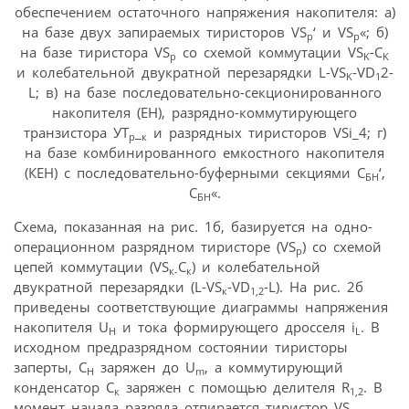
обеспечением остаточного напряжения накопителя: а)
на базе двух запираемых тиристоров VS
‘ и VS
«; б)
p
p
на базе тиристора VS
со схемой коммутации VS
-C
p
K
K
и колебательной двукратной перезарядки L-VS
-VD
2-
K
1
L; в) на базе последовательно-секционированного
накопителя (ЕН), разрядно-коммутирующего
транзистора УТ
_
и разрядных тиристоров VSi_4; г)
р
к
на базе комбинированного емкостного накопителя
(КЕН) с последовательно-буферными секциями С
‘,
БН
С
«.
БН
Схема, показанная на рис. 1б, базируется на одно-
операционном разрядном тиристоре (VS
) со схемой
p
цепей коммутации (VS
С
) и колебательной
к-
к
двукратной перезарядки (L-VS
-VD
-L). На рис. 2б
к
1,2
приведены соответствующие диаграммы напряжения
накопителя U
и тока формирующего дросселя i
. В
H
L
исходном предразрядном состоянии тиристоры
заперты, С
заряжен до U
, а коммутирующий
Н
m
конденсатор С
заряжен с помощью делителя R
. В
к
1,2
момент начала разряда отпирается тиристор VS
,