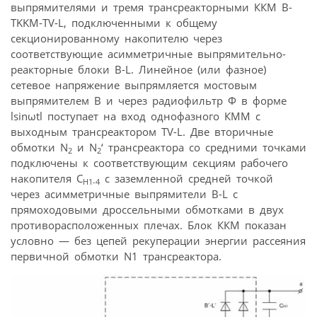
выпрямителями и тремя трансреакторными ККМ B-
TKKM-TV-L, подключенными к общему
секционированному накопителю через
соответствующие асимметричные выпрямительно-
реакторные блоки B-L. Линейное (или фазное)
сетевое напряжение выпрямляется мостовым
выпрямителем В и через радиофильтр Ф в форме
lsinωtl поступает на вход однофазного КММ с
выходным трансреактором TV-L. Две вторичные
обмотки N
и N
‘ трансреактора со средними точками
2
2
подключены к соответствующим секциям рабочего
накопителя С
с заземленной средней точкой
Н
1-4
через асимметричные выпрямители B-L с
прямоходовыми дроссельными обмотками в двух
противорасположенных плечах. Блок ККМ показан
условно — без цепей рекуперации энергии рассеяния
первичной обмотки N1 трансреактора.