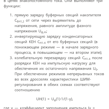
в цепях знакопостоянного тока. Они выполняют три
функции:
прямую зарядку буферных секций накопителя
С
от сети через вырямитель до
БН1,2
напряжения, равного амплитуде фазного
напряжения U
;
ф,m
инвертирующую зарядку конденсаторных
секций КЕН С
от его буферных секций (в
Н1-4
понижающем режиме — в начале зарядного
процесса, в повышающем — на втором этапе);
колебательную перезарядку секций С
после
Н1-4
разрядки КЕН на импульсную нагрузку для
обеспечения их остаточного напряжения U
.
0
При обеспечении режимов непрерывных токов
во всех дросселях характеристики ШИМ-
регулирования в обеих схемах соответствуют
соотношению
UH(1) = U
(1)·1/(1-γ),
φ
где γ — коэффициент заполнения импульса (γ =