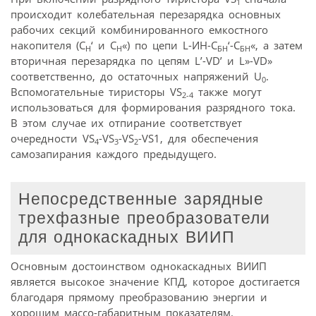
1
происходит колебательная перезарядка основных
рабочих секций комбинированного емкостного
накопителя (С
‘ и С
«) по цепи L-ИН-С
‘-С
«, а затем
Н
Н
БН
БН
вторичная перезарядка по цепям L’-VD’ и L»-VD»
соответственно, до остаточных напряжений U
.
0
Вспомогательные тиристоры VS
также могут
2-4
использоваться для формирования разрядного тока.
В этом случае их отпирание соответствует
очередности VS
-VS
-VS
-VS1, для обеспечения
4
3
2
самозапирания каждого предыдущего.
Непосредственные зарядные
трехфазные преобразователи
для однокаскадных ВИИП
Основным достоинством однокаскадных ВИИП
является высокое значение КПД, которое достигается
благодаря прямому преобразованию энергии и
хорошим массо-габаритным показателям.