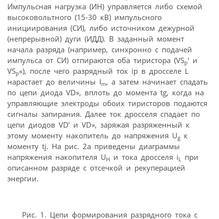
Импульсная нагрузка (ИН) управляется либо схемой
высоковольтного (15-30 кВ) импульсного
инициирования (СИ), либо источником дежурной
(непрерывной) дуги (ИДД). В заданный момент
начала разряда (например, синхронно с подачей
импульса от СИ) отпираются оба тиристора (VS
‘ и
p
VS
«), после чего разрядный ток ip в дросселе L
p
нарастает до величины I
, а затем начинает спадать
m
по цепи диода VD», вплоть до момента tg, когда на
управляющие электроды обоих тиристоров подаются
сигналы запирания. Далее ток дросселя спадает по
цепи диодов VD’ и VD», заряжая разряженный к
этому моменту накопитель до напряжения U
к
g
моменту tj. На рис. 2а приведены диаграммы
напряжения накопителя U
и тока дросселя i
при
H
L
описанном разряде с отсечкой и рекуперацией
энергии.
Рис. 1. Цепи формирования разрядного тока с