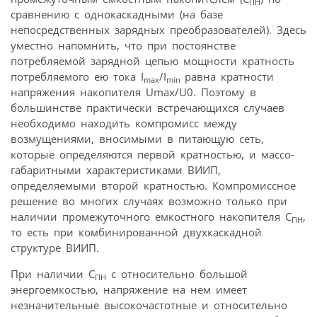
ПН
сравнению с однокаскадными (на базе
непосредственных зарядных преобразователей). Здесь
уместно напомнить, что при постоянстве
потребляемой зарядной цепью мощности кратность
потребляемого ею тока I
/I
равна кратности
max
mi
n
напряжения накопителя Umax/U0. Поэтому в
большинстве практически встречающихся случаев
необходимо находить компромисс между
возмущениями, вносимыми в питающую сеть,
которые определяются первой кратностью, и массо-
габаритными характеристиками ВИИП,
определяемыми второй кратностью. Компромиссное
решение во многих случаях возможно только при
наличии промежуточного емкостного накопителя С
,
ПН
то есть при комбинированной двухкаскадной
структуре ВИИП.
При наличии С
с относительно большой
ПН
энергоемкостью, напряжение на нем имеет
незначительные высокочастотные и относительно