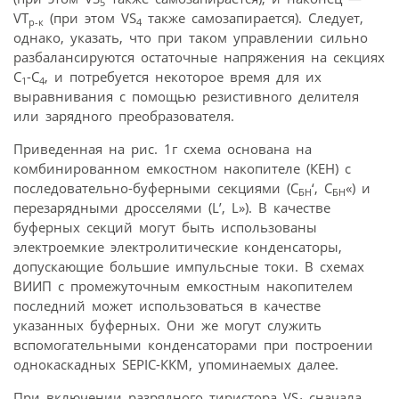
5
VT
(при этом VS
также самозапирается). Следует,
p-к
4
однако, указать, что при таком управлении сильно
разбалансируются остаточные напряжения на секциях
C
-C
, и потребуется некоторое время для их
1
4
выравнивания с помощью резистивного делителя
или зарядного преобразователя.
Приведенная на рис. 1г схема основана на
комбинированном емкостном накопителе (КЕН) с
последовательно-буферными секциями (С
‘, С
«) и
БН
БН
перезарядными дросселями (L’, L»). В качестве
буферных секций могут быть использованы
электроемкие электролитические конденсаторы,
допускающие большие импульсные токи. В схемах
ВИИП с промежуточным емкостным накопителем
последний может использоваться в качестве
указанных буферных. Они же могут служить
вспомогательными конденсаторами при построении
однокаскадных SEPIC-ККМ, упоминаемых далее.
При включении разрядного тиристора VS
сначала