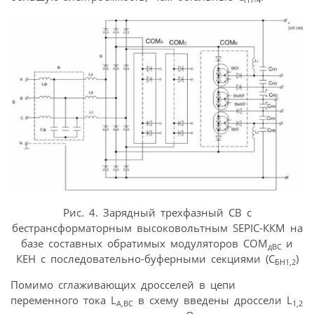
Рис. 4. Зарядный трехфазный СВ с
бестрансформаторным высоковольтным SEPIC-ККМ на
базе составных обратимых модуляторов СОМ
и
дВС
КЕН с последовательно-буферными секциями (С
)
БН1,2
Помимо сглаживающих дросселей в цепи
переменного тока L
в схему введены дроссели L
A,BC
1,2