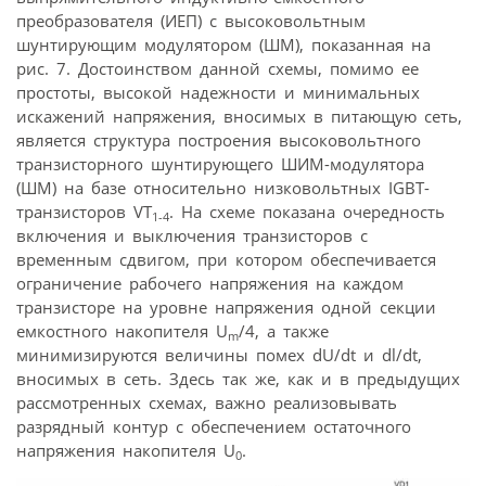
преобразователя (ИЕП) с высоковольтным
шунтирующим модулятором (ШМ), показанная на
рис. 7. Достоинством данной схемы, помимо ее
простоты, высокой надежности и минимальных
искажений напряжения, вносимых в питающую сеть,
является структура построения высоковольтного
транзисторного шунтирующего ШИМ-модулятора
(ШМ) на базе относительно низковольтных IGBT-
транзисторов VT
. На схеме показана очередность
1-4
включения и выключения транзисторов с
временным сдвигом, при котором обеспечивается
ограничение рабочего напряжения на каждом
транзисторе на уровне напряжения одной секции
емкостного накопителя U
/4, а также
m
минимизируются величины помех dU/dt и dl/dt,
вносимых в сеть. Здесь так же, как и в предыдущих
рассмотренных схемах, важно реализовывать
разрядный контур с обеспечением остаточного
напряжения накопителя U
.
0