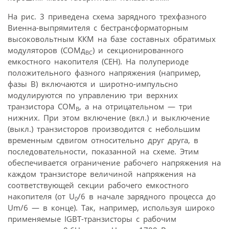
На рис. 3 приведена схема зарядного трехфазного
Виенна-выпрямителя с бестрансформаторным
высоковольтным ККМ на базе составных обратимых
модуляторов (СОМд
) и секционированного
ВС
емкостного накопителя (СЕН). На полупериоде
положительного фазного напряжения (например,
фазы В) включаются и широтно-импульсно
модулируются по управлению три верхних
транзистора СОМ
, а на отрицательном — три
В
нижних. При этом включение (вкл.) и выключение
(выкл.) транзисторов производится с небольшим
временным сдвигом относительно друг друга, в
последовательности, показанной на схеме. Этим
обеспечивается ограничение рабочего напряжения на
каждом транзисторе величиной напряжения на
соответствующей секции рабочего емкостного
накопителя (от U
/6 в начале зарядного процесса до
0
Um/6 — в конце). Так, например, используя широко
применяемые IGBT-транзисторы с рабочим