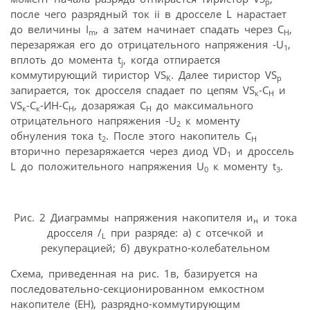
p
после чего разрядный ток ii в дросселе L нарастает
до величины I
, а затем начинает спадать через С
,
m
Н
перезаряжая его до отрицательного напряжения -U
,
1
вплоть до момента t
, когда отпирается
j
коммутирующий тиристор VS
. Далее тиристор VS
K
p
запирается, ток дросселя спадает по цепям VS
-С
и
к
Н
VS
-С
-ИН-С
, дозаряжая С
до максимального
к
к
Н
Н
отрицательного напряжения -U
к моменту
2
обнуления тока t
. После этого накопитель С
2
Н
вторично перезаряжается через диод VD
и дроссель
1
L до положительного напряжения U
к моменту t
.
0
3
Рис. 2 Диаграммы напряжения накопителя и
и тока
н
дросселя /
при разряде: а) с отсечкой и
L
рекуперацией; б) двукратно-колебательном
Схема, приведенная на рис. 1в, базируется на
последовательно-секционированном емкостном
накопителе (ЕН), разрядно-коммутирующим