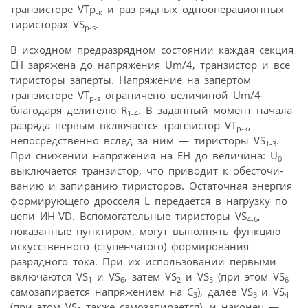
транзисторе VTp
и раз-рядных однооперационных
-к
тиристорах VS
.
p-s
В исходном предразрядном состоянии каждая секция
ЕН заряжена до напряжения Um/4, транзистор и все
тиристоры заперты. Напряжение на запертом
транзисторе VT
ограничено величиной Um/4
p-s
благодаря делителю R
. В заданный момент начала
1-4
разряда первым включается транзистор VT
,
p-к
непосредственно вслед за ним — тиристоры VS
.
1-3
При снижении напряжения на ЕН до величина: U
0
выключается транзистор, что приводит к обесточи-
ванию и запиранию тиристоров. Остаточная энергия
формирующего дросселя L передается в нагрузку по
цепи ИН-VD. Вспомогательные тиристоры VS
,
4-6
показанные пунктиром, могут выполнять функцию
искусственного (ступенчатого) формирования
разрядного тока. При их использовании первыми
включаются VS
и VS
, затем VS
и VS
(при этом VS
1
6
2
5
6
самозапирается напряжением на С
), далее VS
и VS
3
3
4
(при этом VS
также самозапирается), и наконец —