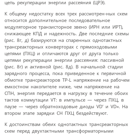
цепь рекуперации энергии рассеяния (ЦРЭ).
К общему недостатку всех трех рассмотрен-ных схем
относится дополнительное последовательное
модуляторное транзисторное звено (ИРН или ИРТ),
снижающее КПД и надежность. Две последние схемы
(рис. 8г, д) базируются на спаренных однотактных
трансреакторных конверторах с прямоходовыми
цепями (ПХЦ) и отличаются друг от друга только
цепями рекуперации энергии рассеяния: пассивной
(рис. 8г) и активной (рис. 8д). В начальной стадии
зарядного процесса, пока приведенное к первичной
обмотке трансреакторов ТР-L напряжение на рабочем
емкостном накопителе ниже, чем напряжение на
СПН, энергия передается в нагрузку в течение обоих
тактов коммутации VT: в импульсе — через ПХЦ, в
паузе — через обратноходовые диоды VD’ и VD». На
втором этапе зарядки СН ПХЦ бездействуют.
К достоинствам обеих однотактных трансреакторных
схем перед двухтактными трансформаторными