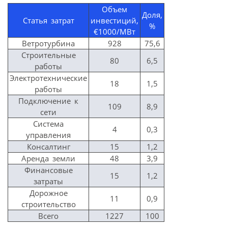
Объем
Доля,
Статья затрат
инвестиций,
%
€1000/МВт
Ветротурбина
928
75,6
Строительные
80
6,5
работы
Электротехнические
18
1,5
работы
Подключение к
109
8,9
сети
Система
4
0,3
управления
Консалтинг
15
1,2
Аренда земли
48
3,9
Финансовые
15
1,2
затраты
Дорожное
11
0,9
строительство
Всего
1227
100