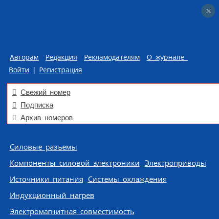
×
×
Авторам
Редакция
Рекламодателям
О журнале
Войти
|
Регистрация
Свежий номер
Подписка
Архив номеров
Skip to content
Силовые разъемы
Компоненты силовой электроники
Электроприводы
Источники питания
Системы охлаждения
Индукционный нагрев
Электромагнитная совместимость