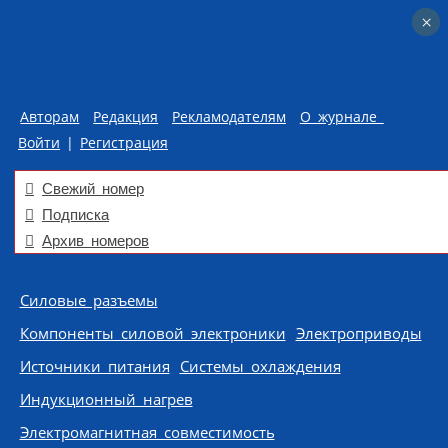
×
×
Авторам
Редакция
Рекламодателям
О журнале
Войти
|
Регистрация
Свежий номер
Подписка
Архив номеров
Skip to content
Силовые разъемы
Компоненты силовой электроники
Электроприводы
Источники питания
Системы охлаждения
Индукционный нагрев
Электромагнитная совместимость