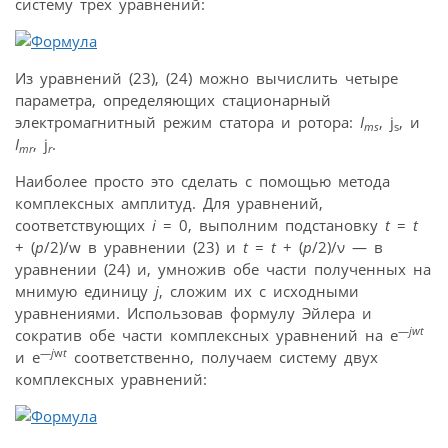
систему трех уравнений:
Из уравнений (23), (24) можно вычислить четыре
параметра, определяющих стационарный
электромагнитный режим статора и ротора:
I
, j
, и
ms
s
I
, j
.
mr
r
Наиболее просто это сделать с помощью метода
комплексных амплитуд. Для уравнений,
соответствующих
i
= 0, выполним подстановку
t
=
t
+ (
p
/2)/w в уравнении (23) и
t
=
t
+ (
p
/2)/ν — в
уравнении (24) и, умножив обе части полученных на
мнимую единицу
j
, сложим их с исходными
уравнениями. Использовав формулу Эйлера и
—
j
w
t
сократив обе части комплексных уравнений на e
—
j
w
t
и e
соответственно, получаем систему двух
комплексных уравнений: