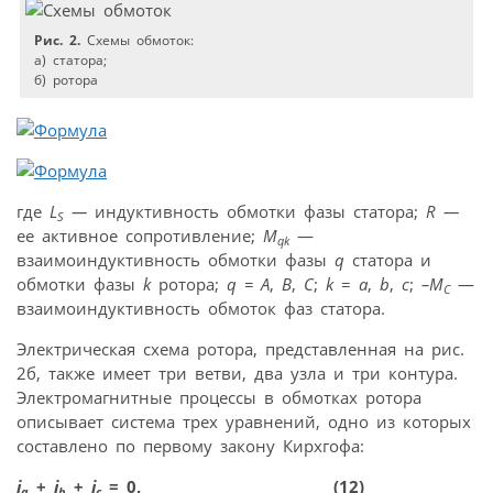
Рис. 2.
Схемы обмоток:
а) статора;
б) ротора
где
L
—
индуктивность обмотки фазы статора;
R —
S
ее активное сопротивление;
M
—
qk
взаимоиндуктивность обмотки фазы
q
статора и
обмотки фазы
k
ротора;
q = A
,
B
,
C
;
k
=
a
,
b
,
c
;
–M
—
C
взаимоиндуктивность обмоток фаз статора.
Электрическая схема ротора, представленная на рис.
2б, также имеет три ветви, два узла и три контура.
Электромагнитные процессы в обмотках ротора
описывает система трех уравнений, одно из которых
составлено по первому закону Кирхгофа:
i
+
i
+
i
= 0, (12)
a
b
c