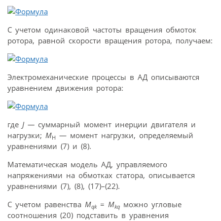
С учетом одинаковой частоты вращения обмоток
ротора, равной скорости вращения ротора, получаем:
Электромеханические процессы в АД описываются
уравнением движения ротора:
где
J —
суммарный момент инерции двигателя и
нагрузки;
M
— момент нагрузки, определяемый
H
уравнениями (7) и (8).
Математическая модель АД, управляемого
напряжениями на обмотках статора, описывается
уравнениями (7), (8), (17)–(22).
С учетом равенства
M
=
M
можно угловые
qk
kq
соотношения (20) подставить в уравнения