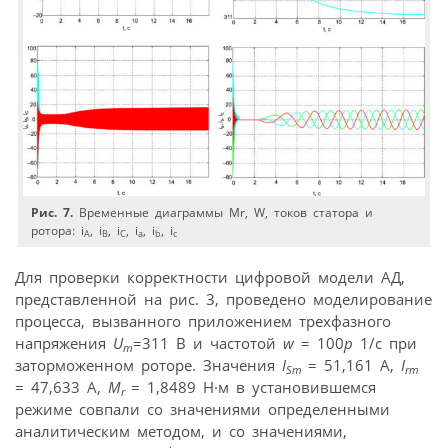
Рис. 7.
Временные диаграммы Mr, W, токов статора и
ротора: i
, i
, i
, i
, i
, i
A
B
C
a
b
c
Для проверки корректности цифровой модели АД,
представленной на рис. 3, проведено моделирование
процесса, вызванного приложением трехфазного
напряжения
U
=311 В и частотой
w
= 100
p
1/с при
m
заторможенном роторе. Значения
I
= 51,161 A,
I
Sm
rm
= 47,633 A,
M
= 1,8489 Н·м в установившемся
r
режиме совпали со значениями определенными
аналитическим методом, и со значениями,