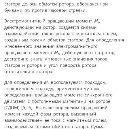
статора до оси обмотки ротора, обозначенной
буквами
ax
, против часовой стрелки.
Электромагнитный вращающий момент
M
,
r
действующий на ротор, создается силами
взаимодействия токов ротора с магнитным полем,
созданным токами обмоток статора. Для определения
мгновенного значения электромагнитного
вращающего момента
M
, действующего на ротор,
r
достаточно знать мгновенные значения токов
статора и ротора и угол поворота ротора
относительно статора.
Для определения
M
воспользуемся подходом,
r
аналогичным подходу, примененному при
определении вращающего момента синхронного
двигателя с постоянными магнитами на роторе
(СДПМ) [5, 6]. Вначале определим вращающий
момент каждой фазы ротора, вызванный
взаимодействием ее тока с магнитным полем,
создаваемым токами обмоток статора. Сумма