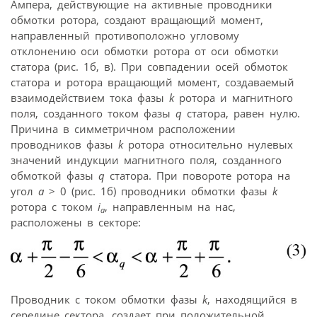
Ампера, действующие на активные проводники
обмотки ротора, создают вращающий момент,
направленный противоположно угловому
отклонению оси обмотки ротора от оси обмотки
статора (рис. 1б, в). При совпадении осей обмоток
статора и ротора вращающий момент, создаваемый
взаимодействием тока фазы
k
ротора и магнитного
поля, созданного током фазы
q
статора, равен нулю.
Причина в симметричном расположении
проводников фазы
k
ротора относительно нулевых
значений индукции магнитного поля, созданного
обмоткой фазы
q
статора. При повороте ротора на
угол
a
> 0 (рис. 1б) проводники обмотки фазы
k
ротора с током
i
, направленным на нас,
a
расположены в секторе:
Проводник с током обмотки фазы
k
, находящийся в
середине сектора, создает при положительной