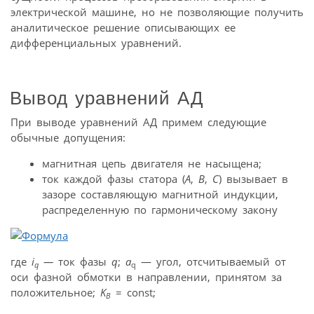
электрической машине, но не позволяющие получить
аналитическое решение описывающих ее
дифференциальных уравнений.
Вывод уравнений АД
При выводе уравнений АД примем следующие
обычные допущения:
магнитная цепь двигателя не насыщена;
ток каждой фазы статора (
A
,
B
,
C
) вызывает в
зазоре составляющую магнитной индукции,
распределенную по гармоническому закону
где
i
—
ток фазы
q
;
a
— угол, отсчитываемый от
q
q
оси фазной обмотки в направлении, принятом за
положительное;
K
= const;
B