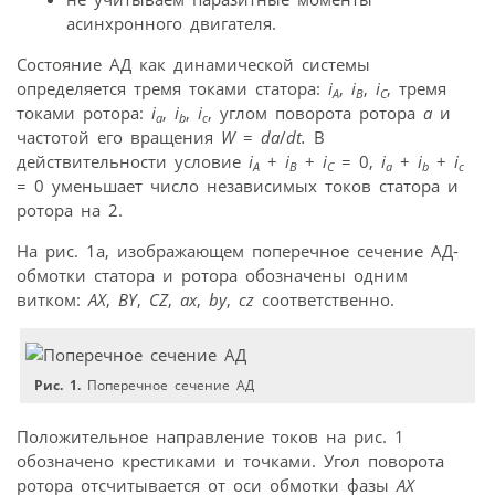
асинхронного двигателя.
Состояние АД как динамической системы
определяется тремя токами статора:
i
,
i
,
i
, тремя
A
B
C
токами ротора:
i
,
i
,
i
, углом поворота ротора
a
и
а
b
с
частотой его вращения
W
=
d
a
/
dt.
В
действительности условие
i
+
i
+
i
= 0,
i
+
i
+
i
A
B
C
a
b
c
= 0 уменьшает число независимых токов статора и
ротора на 2.
На рис. 1а, изображающем поперечное сечение АД-
обмотки статора и ротора обозначены одним
витком:
AX
,
BY
,
CZ
,
ax
,
by
,
cz
соответственно.
Рис. 1.
Поперечное сечение АД
Положительное направление токов на рис. 1
обозначено крестиками и точками. Угол поворота
ротора отсчитывается от оси обмотки фазы
AX