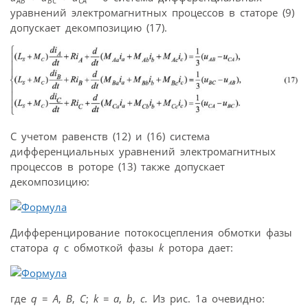
AB
BC
CA
уравнений электромагнитных процессов в статоре (9)
допускает декомпозицию (17).
С учетом равенств (12) и (16) система
дифференциальных уравнений электромагнитных
процессов в роторе (13) также допускает
декомпозицию:
Дифференцирование потокосцепления обмотки фазы
статора
q
c обмоткой фазы
k
ротора дает:
где
q
=
A
,
B
,
C
;
k = a
,
b
,
c.
Из рис. 1а очевидно: