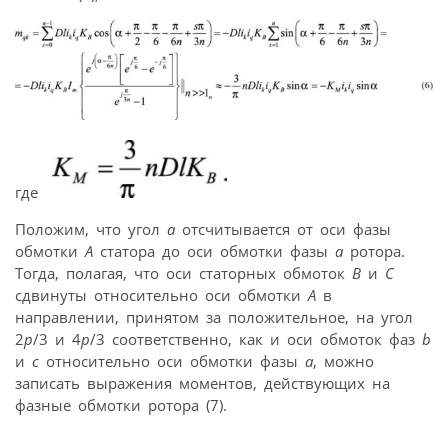
где
Положим, что угол
a
отсчитывается от оси фазы
обмотки
A
статора до оси обмотки фазы
a
ротора.
Тогда, полагая, что оси статорных обмоток
B
и
C
сдвинуты относительно оси обмотки
A
в
направлении, принятом за положительное, на угол
2
p
/3 и 4
p
/3 соответственно, как и оси обмоток фаз
b
и
c
относительно оси обмотки фазы
a
, можно
записать выражения моментов, действующих на
фазные обмотки ротора (7).