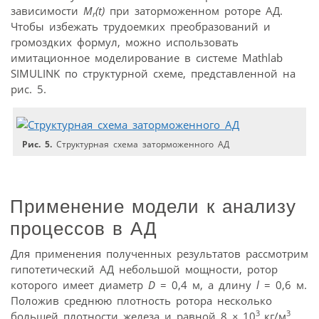
зависимости
M
(t)
при заторможенном роторе АД.
r
Чтобы избежать трудоемких преобразований и
громоздких формул, можно использовать
имитационное моделирование в системе Mathlab
SIMULINK по структурной схеме, представленной на
рис. 5.
Рис. 5.
Структурная схема заторможенного АД
Применение модели к анализу
процессов в АД
Для применения полученных результатов рассмотрим
гипотетический АД небольшой мощности, ротор
которого имеет диаметр
D
= 0,4 м, а длину
l
= 0,6 м.
Положив среднюю плотность ротора несколько
3
3
большей плотности железа и равной 8
×
10
кг/м
,