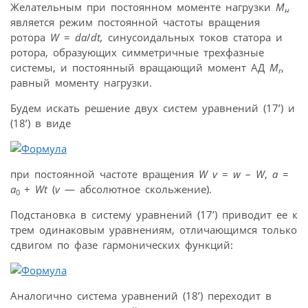
Желательным при постоянном моменте нагрузки
M
н
является режим постоянной частоты вращения
ротора
W
=
da
/
dt,
синусоидальных токов статора и
ротора, образующих симметричные трехфазные
системы, и постоянный вращающий момент АД
M
,
r
равный моменту нагрузки.
Будем искать решение двух систем уравнений (17’) и
(18’) в виде
при постоянной частоте вращения
W
v
=
w
–
W
,
a
=
a
+
W
t
(
v
— абсолютное скольжение).
0
Подстановка в систему уравнений (17’) приводит ее к
трем одинаковым уравнениям, отличающимся только
сдвигом по фазе гармонических функций:
Аналогично система уравнений (18’) переходит в