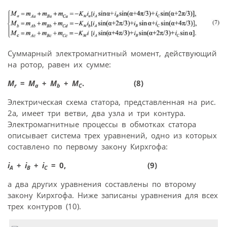
Суммарный электромагнитный момент, действующий
на ротор, равен их сумме:
M
=
M
+
M
+
M
. (8)
r
a
b
C
Электрическая схема статора, представленная на рис.
2а, имеет три ветви, два узла и три контура.
Электромагнитные процессы в обмотках статора
описывает система трех уравнений, одно из которых
составлено по первому закону Кирхгофа:
i
+
i
+
i
= 0, (9)
A
B
C
а два других уравнения составлены по второму
закону Кирхгофа. Ниже записаны уравнения для всех
трех контуров (10).