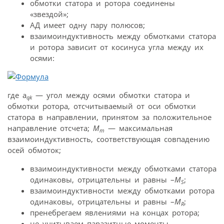
обмотки статора и ротора соединены
«звездой»;
АД имеет одну пару полюсов;
взаимоиндуктивность между обмотками статора
и ротора зависит от косинуса угла между их
осями:
где a
— угол между осями обмотки статора и
qk
обмотки ротора, отсчитываемый от оси обмотки
статора в направлении, принятом за положительное
направление отсчета;
M
— максимальная
m
взаимоиндуктивность, соответствующая совпадению
осей обмоток;
взаимоиндуктивности между обмотками статора
одинаковы, отрицательны и равны –
M
;
S
взаимоиндуктивности между обмотками ротора
одинаковы, отрицательны и равны –
M
;
R
пренебрегаем явлениями на концах ротора;
не учитываем паразитные моменты