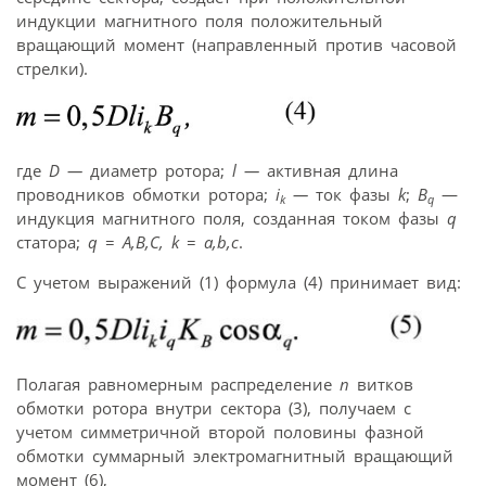
индукции магнитного поля положительный
вращающий момент (направленный против часовой
стрелки).
где
D —
диаметр ротора;
l —
активная длина
проводников обмотки ротора;
i
—
ток фазы
k
;
B
—
k
q
индукция магнитного поля, созданная током фазы
q
статора;
q
=
A,B,C, k
=
a,b,c
.
С учетом выражений (1) формула (4) принимает вид:
Полагая равномерным распределение
n
витков
обмотки ротора внутри сектора (3), получаем с
учетом симметричной второй половины фазной
обмотки суммарный электромагнитный вращающий
момент (6),