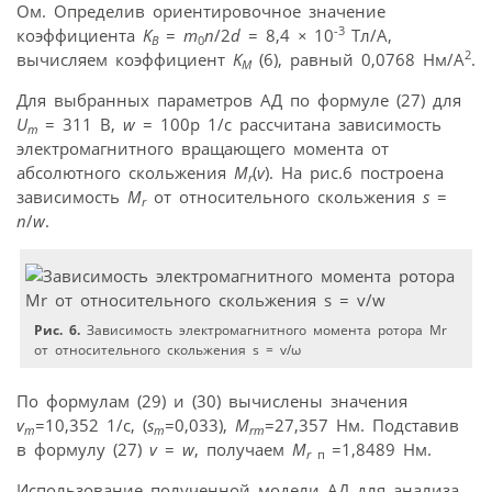
Ом. Определив ориентировочное значение
-3
коэффициента
K
=
m
n
/2
d
= 8,4
×
10
Тл/А,
B
0
2
вычисляем коэффициент
K
(6), равный 0,0768 Нм/А
.
M
Для выбранных параметров АД по формуле (27) для
U
= 311 B,
w
= 100p 1/c рассчитана зависимость
m
электромагнитного вращающего момента от
абсолютного скольжения
M
(
v
). На рис.6 построена
r
зависимость
M
от относительного скольжения
s
=
r
n
/
w
.
Рис. 6.
Зависимость электромагнитного момента ротора Mr
от относительного скольжения s = v/ω
По формулам (29) и (30) вычислены значения
v
=10,352 1/c, (
s
=0,033),
M
=27,357 Нм. Подставив
m
m
rm
в формулу (27)
v
=
w
, получаем
M
=1,8489 Нм.
r
п
Использование полученной модели АД для анализа