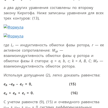
а два других уравнения составлены по второму
закону Кирхгофа. Ниже записаны уравнения для всех
трех контуров: (13),
где
L
—
индуктивность обмотки фазы ротора,
r —
ее
r
активное сопротивление:
M
—
qk
взаимоиндуктивность обмотки фазы
q
ротора и
обмотки фазы
k
статора:
q
=
a
,
b
,
c
;
k = A
,
B
,
C
;
M
—
Р
взаимоиндуктивность обмоток ротора.
Используя допущение (2), легко доказать равенства:
e
–
e
–
e
= 0, (15)
A
B
C
e
+
e
+
e
= 0. (16)
a
b
c
С учетом равенств (9), (15) и очевидного равенства
u
+
u
+
u
= 0 система дифференциальных