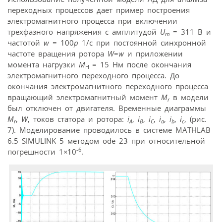
переходных процессов дает пример построения
электромагнитного процесса при включении
трехфазного напряжения с амплитудой
U
= 311 В и
m
частотой
w
= 100
p
1/с при постоянной синхронной
частоте вращения ротора
W
=
w
и приложении
момента нагрузки
M
= 15 Нм после окончания
Н
электромагнитного переходного процесса. До
окончания электромагнитного переходного процесса
вращающий электромагнитный момент
M
в модели
r
был отключен от двигателя. Временные диаграммы
M
,
W
, токов статора и ротора:
i
,
i
,
i
,
i
,
i
,
i
, (рис.
r
A
B
C
a
b
c
7). Моделирование проводилось в системе MATHLAB
6.5 SIMULINK 5 методом ode 23 при относительной
-6
погрешности 1
×
10
.