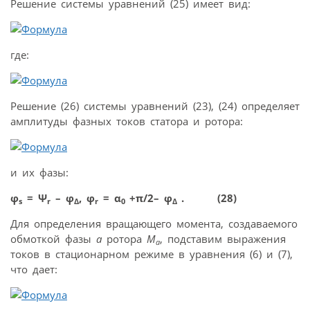
Решение системы уравнений (25) имеет вид:
где:
Решение (26) системы уравнений (23), (24) определяет
амплитуды фазных токов статора и ротора:
и их фазы:
φ
= Ψ
– φ
, φ
= α
+π/2– φ
.
(28)
s
r
Δ
r
0
Δ
Для определения вращающего момента, создаваемого
обмоткой фазы
a
ротора
M
, подставим выражения
a
токов в стационарном режиме в уравнения (6) и (7),
что дает: