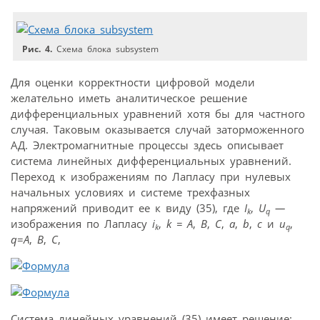
Рис. 4.
Схема блока subsystem
Для оценки корректности цифровой модели
желательно иметь аналитическое решение
дифференциальных уравнений хотя бы для частного
случая. Таковым оказывается случай заторможенного
АД. Электромагнитные процессы здесь описывает
система линейных дифференциальных уравнений.
Переход к изображениям по Лапласу при нулевых
начальных условиях и системе трехфазных
напряжений приводит ее к виду (35), где
I
,
U
—
k
q
изображения по Лапласу
i
,
k = A
,
B
,
C
,
a
,
b
,
c
и
u
,
k
q
q
=
A
,
B
,
C
,
Система линейных уравнений (35) имеет решение: