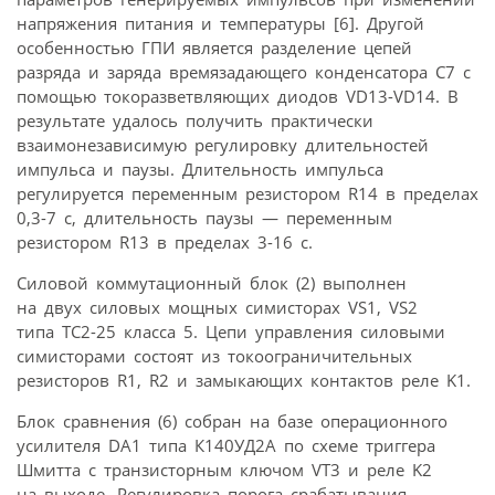
напряжения питания и температуры [6]. Другой
особенностью ГПИ является разделение цепей
разряда и заряда времязадающего конденсатора С7 с
помощью токоразветвляющих диодов VD13-VD14. В
результате удалось получить практически
взаимонезависимую регулировку длительностей
импульса и паузы. Длительность импульса
регулируется переменным резистором R14 в пределах
0,3-7 с, длительность паузы — переменным
резистором R13 в пределах 3-16 с.
Силовой коммутационный блок (2) выполнен
на двух силовых мощных симисторах VS1, VS2
типа ТС2-25 класса 5. Цепи управления силовыми
симисторами состоят из токоограничительных
резисторов R1, R2 и замыкающих контактов реле K1.
Блок сравнения (6) собран на базе операционного
усилителя DA1 типа К140УД2А по схеме триггера
Шмитта с транзисторным ключом VT3 и реле K2
на выходе. Регулировка порога срабатывания