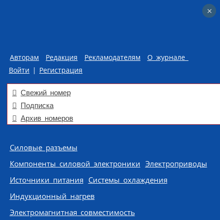
×
×
Авторам
Редакция
Рекламодателям
О журнале
Войти
|
Регистрация
Свежий номер
Подписка
Архив номеров
Skip to content
Силовые разъемы
Компоненты силовой электроники
Электроприводы
Источники питания
Системы охлаждения
Индукционный нагрев
Электромагнитная совместимость