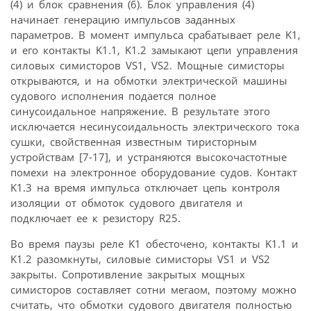
(4) и блок сравнения (6). Блок управления (4)
начинает генерацию импульсов заданных
параметров. В момент импульса срабатывает реле K1,
и его контакты K1.1, K1.2 замыкают цепи управления
силовых симисторов VS1, VS2. Мощные симисторы
открываются, и на обмотки электрической машины
судового исполнения подается полное
синусоидальное напряжение. В результате этого
исключается несинусоидальность электрического тока
сушки, свойственная известным тиристорным
устройствам [7-17], и устраняются высокочастотные
помехи на электронное оборудование судов. Контакт
K1.3 на время импульса отключает цепь контроля
изоляции от обмоток судового двигателя и
подключает ее к резистору R25.
Во время паузы реле K1 обесточено, контакты K1.1 и
K1.2 разомкнуты, силовые симисторы VS1 и VS2
закрыты. Сопротивление закрытых мощных
симисторов составляет сотни мегаом, поэтому можно
считать, что обмотки судового двигателя полностью