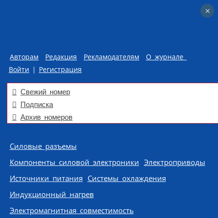
×
×
Авторам
Редакция
Рекламодателям
О журнале
Войти
|
Регистрация
Свежий номер
Подписка
Архив номеров
Skip to content
Силовые разъемы
Компоненты силовой электроники
Электроприводы
Источники питания
Системы охлаждения
Индукционный нагрев
Электромагнитная совместимость