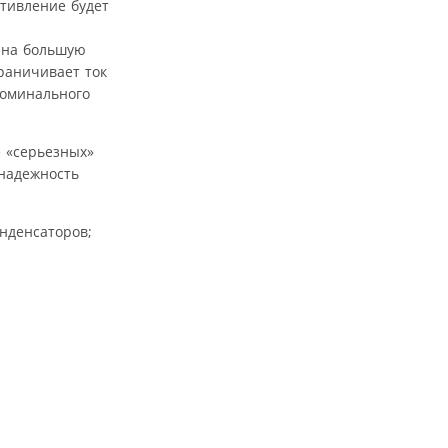
отивление будет
 на большую
граничивает ток
номинального
 «серьезных»
 надежность
нденсаторов;