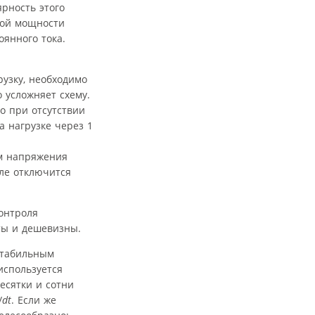
рность этого
ной мощности
оянного тока.
рузку, необходимо
о усложняет схему.
о при отсутствии
а нагрузке через 1
ам напряжения
еле отключится
контроля
ты и дешевизны.
стабильным
используется
есятки и сотни
/
dt
. Если же