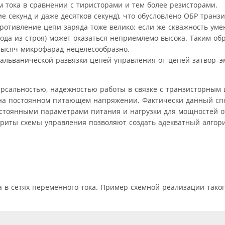
 тока в сравнении с тиристорами и тем более резисторами.
 секунд и даже десятков секунд), что обусловлено ОБР транзис
противление цепи заряда тоже велико; если же скважность уме
хода из строя) может оказаться неприемлемо высока. Таким об
 тысяч микрофарад нецелесообразно.
гальванической развязки цепей управления от цепей затвор–э
ерсальностью, надежностью работы в связке с транзисторным
и на постоянном питающем напряжении. Фактически данный сп
стоянными параметрами питания и нагрузки для мощностей о
абариты схемы управления позволяют создать адекватный алгор
 в сетях переменного тока. Пример схемной реализации таког