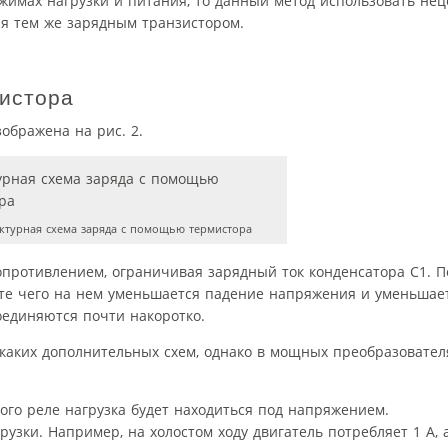
ежимах нагрузки и питания, то данный метод использовать нец
ия тем же зарядным транзистором.
истора
ображена на рис. 2.
ктурная схема заряда с помощью термистора
противлением, ограничивая зарядный ток конденсатора С1. П
ате чего на нем уменьшается падение напряжения и уменьшае
оединяются почти накоротко.
икаких дополнительных схем, однако в мощных преобразовател
ого реле нагрузка будет находиться под напряжением.
узки. Например, на холостом ходу двигатель потребляет 1 А, 