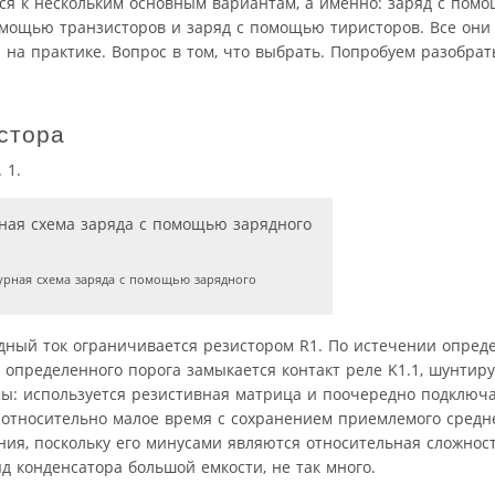
тся к нескольким основным вариантам, а именно: заряд с пом
помощью транзисторов и заряд с помощью тиристоров. Все он
на практике. Вопрос в том, что выбрать. Попробуем разобрат
стора
 1.
урная схема заряда с помощью зарядного
ядный ток ограничивается резистором R1. По истечении опред
определенного порога замыкается контакт реле K1.1, шунтиру
ы: используется резистивная матрица и поочередно подключ
относительно малое время с сохранением приемлемого средне
ия, поскольку его минусами являются относительная сложнос
яд конденсатора большой емкости, не так много.