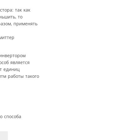
тора: так как
ньшить, то
разом, применять
миттер
 инвертором
особ является
т единиц
итм работы такого
о способа