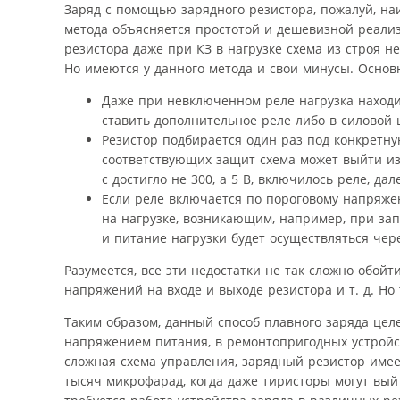
Заряд с помощью зарядного резистора, пожалуй, на
метода объясняется простотой и дешевизной реали
резистора даже при КЗ в нагрузке схема из строя не
Но имеются у данного метода и свои минусы. Основ
Даже при невключенном реле нагрузка находит
ставить дополнительное реле либо в силовой ц
Резистор подбирается один раз под конкретную
соответствующих защит схема может выйти из 
с достигло не 300, а 5 В, включилось реле, да
Если реле включается по пороговому напряже
на нагрузке, возникающим, например, при зап
и питание нагрузки будет осуществляться чере
Разумеется, все эти недостатки не так сложно обойт
напряжений на входе и выходе резистора и т. д. Н
Таким образом, данный способ плавного заряда цел
напряжением питания, в ремонтопригодных устройств
сложная схема управления, зарядный резистор имее
тысяч микрофарад, когда даже тиристоры могут вы