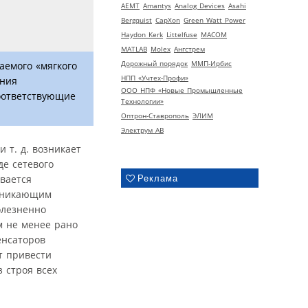
AEMT
Amantys
Analog Devices
Asahi
Bergquist
CapXon
Green Watt Power
Haydon Kerk
Littelfuse
MACOM
MATLAB
Molex
Ангстрем
Дорожный порядок
ММП-Ирбис
аемого «мягкого
НПП «Учтех-Профи»
ения
ООО НПФ «Новые Промышленные
соответствующие
Технологии»
Оптрон-Ставрополь
ЭЛИМ
Электрум АВ
 т. д. возникает
де сетевого
вается
Реклама
озникающим
олезненно
м не менее рано
енсаторов
т привести
з строя всех