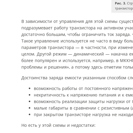
Рис. 3.
Стр
транзистор
В зависимости от управления для этой схемы сущес
подразумевает работу транзистора на активном учас
достаточно большим, чтобы ограничить ток заряда.
Такое управление используется не часто в виду бол
параметров транзистора — в частности, при изменен
целом. Другой режим — динамический — накачка ем
более популярен и используется, например, в МККНМ
проблемы и решения», а потому здесь отметим толь
Достоинства заряда емкости указанным способом с
возможность работы от постоянного напряжен
некритичность к напряжению питания и к емк
возможность реализации защиты нагрузки от К
малые габариты в сравнении с резистивным (а
при закрытом транзисторе нагрузка не наход
Но есть у этой схемы и недостатки: