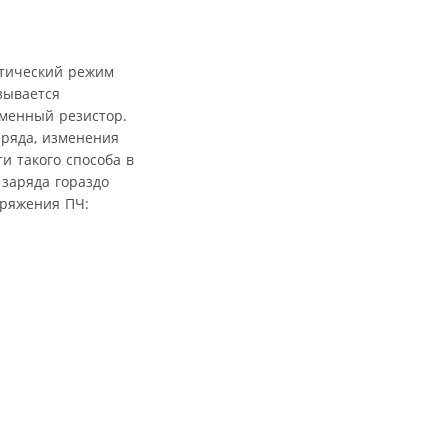
атический режим
зывается
еменный резистор.
аряда, изменения
и такого способа в
заряда гораздо
пряжения ПЧ: