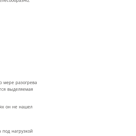
елесообразно;
о мере разогрева
тся выделяемая
ях он не нашел
а под нагрузкой