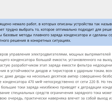
щено немало работ, в которых описаны устройства так назыв
ет трудно выбрать то, которое оптимально подходит для реш
ны базовые методы плавного заряда конденсатора и сделаны 
тного решения в конкретных ситуациях.
еров управления электродвигателями, мощных выпрямителей и
щего конденсатора большой емкости, установленного на выхо
астую разработчиком этап заряда емкости фильтра недооцени
ния в устойчивости диодов и тиристоров к ударным токам, в
ан; даже диоды на несколько десятков ампер совершенно безб
е конденсатора 470 мкФ непосредственно от сети 220 В. Но те
: большие токи заряда неизбежно приводят к деградации конд
вание специальных средств ограничения зарядного тока може
свою очередь, практически наверняка влечет за собой выход и