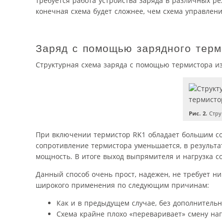
требуется работа устройства заряда в различных р
конечная схема будет сложнее, чем схема управлен
Заряд с помощью зарядного терм
Структурная схема заряда с помощью термистора из
Рис. 2.
Стру
При включении термистор RK1 обладает большим со
сопротивление термистора уменьшается, в результ
мощность. В итоге выход выпрямителя и нагрузка с
Данный способ очень прост, надежен, не требует н
широкого применения по следующим причинам:
Как и в предыдущем случае, без дополнительн
Схема крайне плохо «переваривает» смену нагр