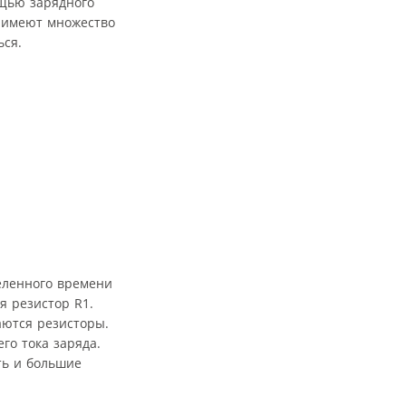
ощью зарядного
и имеют множество
ься.
еленного времени
я резистор R1.
аются резисторы.
го тока заряда.
ть и большие