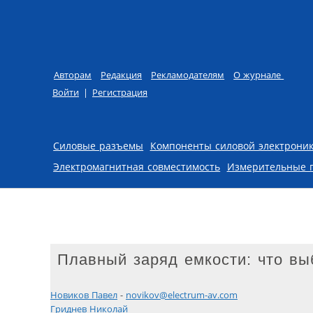
Авторам
Редакция
Рекламодателям
О журнале
Войти
|
Регистрация
Skip to content
Силовые разъемы
Компоненты силовой электрони
Электромагнитная совместимость
Измерительные 
Плавный заряд емкости: что вы
Новиков Павел
-
novikov@electrum-av.com
Гриднев Николай