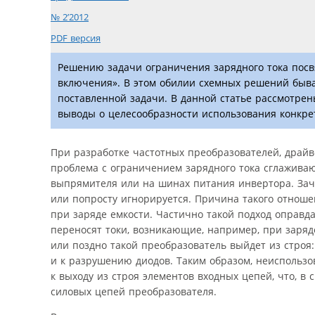
№ 2’2012
PDF версия
Решению задачи ограничения зарядного тока посвя
включения». В этом обилии схемных решений быва
поставленной задачи. В данной статье рассмотре
выводы о целесообразности использования конкре
При разработке частотных преобразователей, драйв
проблема с ограничением зарядного тока сглаживаю
выпрямителя или на шинах питания инвертора. Зач
или попросту игнорируется. Причина такого отноше
при заряде емкости. Частично такой подход оправд
переносят токи, возникающие, например, при заряд
или поздно такой преобразователь выйдет из строя
и к разрушению диодов. Таким образом, неиспользо
к выходу из строя элементов входных цепей, что, в 
силовых цепей преобразователя.