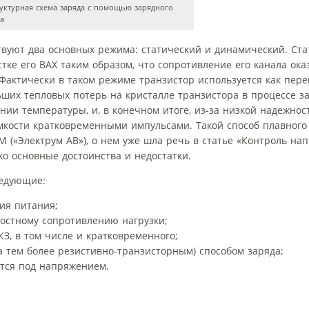
уктурная схема заряда с помощью зарядного
а
твуют два основных режима: статический и динамический. Ст
тке его ВАХ таким образом, что сопротивление его канала ока
 Фактически в таком режиме транзистор используется как пер
ьших тепловых потерь на кристалле транзистора в процессе з
ии температуры, и, в конечном итоге, из-за низкой надежност
кости кратковременными импульсами. Такой способ плавного 
 («Электрум АВ»), о нем уже шла речь в статье «Контроль на
ко основные достоинства и недостатки.
ледующие:
ия питания;
остному сопротивлению нагрузки;
З, в том числе и кратковременного;
 тем более резистивно-транзисторным) способом заряда;
ится под напряжением.