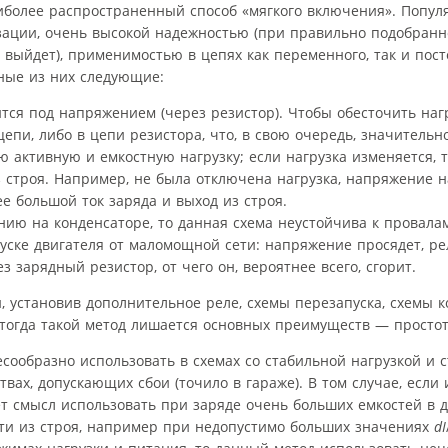
иболее распространенный способ «мягкого включения». Популя
зации, очень высокой надежностью (при правильно подобран
 выйдет), применимостью в цепях как переменного, так и пост
ные из них следующие:
ся под напряжением (через резистор). Чтобы обесточить наг
епи, либо в цепи резистора, что, в свою очередь, значительн
 активную и емкостную нагрузку; если нагрузка изменяется, т
строя. Например, не была отключена нагрузка, напряжение н
лее большой ток заряда и выход из строя.
нию на конденсаторе, то данная схема неустойчива к провал
уске двигателя от маломощной сети: напряжение просядет, р
з зарядный резистор, от чего он, вероятнее всего, сгорит.
и, установив дополнительное реле, схемы перезапуска, схемы 
о тогда такой метод лишается основных преимуществ — просто
есообразно использовать в схемах со стабильной нагрузкой и 
ах, допускающих сбои (точило в гараже). В том случае, если 
т смысл использовать при заряде очень больших емкостей в д
йти из строя, например при недопустимо больших значениях
dI