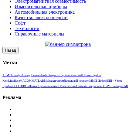
Электромагнитная совместимость
Измерительные приборы
Автомобильная электроника
Качество электроэнергии
Софт
Технологии
Справочные материалы
Метки
AEMT
Amantys
Analog Devices
Asahi
Bergquist
CapXon
Green Watt Power
Haydon
Kerk
Littelfuse
MACOM
MATLAB
Molex
Ангстрем
Дорожный порядок
ММП-Ирбис
НПП «Учтех-
Профи»
ООО НПФ «Новые Промышленные Технологии»
Оптрон-Ставрополь
ЭЛИМ
Электрум АВ
Реклама