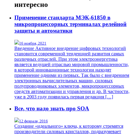
интересно
Применение стандарта МЭК-61850 в
микропроцессорных терминалах релейной
защиты и автоматики
16 ноября, 2021
Введение Активное внедрение цифровых технологий
становится современной тенденцией развития самых
различных отраслей. При этом электроэнергетика
является ведущей отраслью мировой промышленности,
в которой инновационные технологии находят
применение одними из первых. Так было с внедрением
электронных вычислительных машин, силовых
полупроводниковых элементов, микропроцессорных
средств автоматизации и управления и др. В частности,
уже в 2003 году появилась первая редакция […]
Все, что надо знать про SOA
12 февраля, 2016
Создание «идеального» ключа, к которому стремятся
производители силовых кристаллов, подразумевает