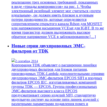
реализацию трех основных требований, показанных
в виде «триады компромиссов» на рис. 1. Чтобы
электронный релейный элемент мог считаться «почти
идеальным», он должен иметь близкие к нулевым
потери проводимости, которые определяются
сопротивлением открытого канала Rdson для MOSFET
или напряжением насыщения VCEsat для IGBT. В то же
время транзистор должен выдерживать высокое
обратное напряжение VCE в заблокированном […]
Новые серии двухпроводных ЭМС-
фильтров от TDK
2 сентября, 2014
Корпорация TDK объявляет о расширении линейки
двухпроводных фильтров для блоков питания,
производимых TDK-Lambda дополнительными сериями
двухпроводных ЭМС-фильтров EPCOS SIFI и входных
фильтров EPCOS IEC, изготавливаемых компанией
группы TDK — EPCOS. Группа профессиональных
ЭМС-фильтров высокого класса EPCOS
предусматривает серию изделий SIFI, стандартную
модульную систему на основе пяти линеек изделий с
различными параметрами подавления помех и