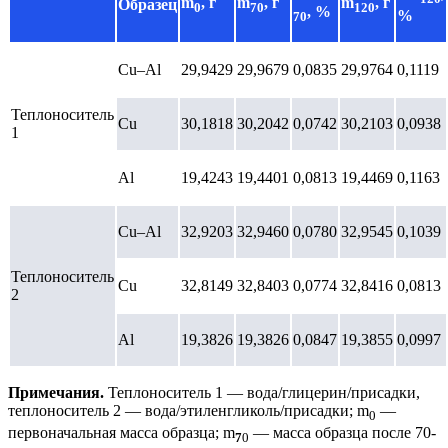
m
, г
m
, г
m
, г
Образец
0
70
120
, %
%
70
Cu–Al
29,9429
29,9679
0,0835
29,9764
0,1119
Теплоноситель
Cu
30,1818
30,2042
0,0742
30,2103
0,0938
1
Al
19,4243
19,4401
0,0813
19,4469
0,1163
Cu–Al
32,9203
32,9460
0,0780
32,9545
0,1039
Теплоноситель
Cu
32,8149
32,8403
0,0774
32,8416
0,0813
2
Al
19,3826
19,3826
0,0847
19,3855
0,0997
Примечания.
Теплоноситель 1 — вода/глицерин/присадки,
теплоноситель 2 — вода/этиленгликоль/присадки; m
—
0
первоначальная масса образца; m
— масса образца после 70-
7
0