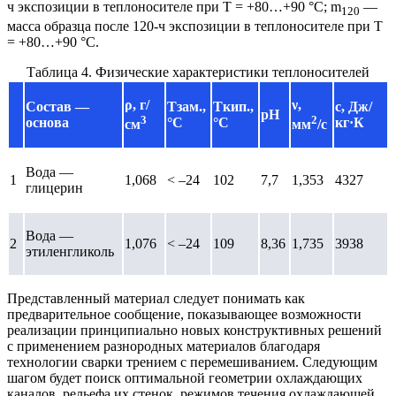
ч экспозиции в теплоносителе при Т = +80…+90 °С; m
—
120
масса образца после 120-ч экспозиции в теплоносителе при Т
= +80…+90 °С.
Таблица 4. Физические характеристики теплоносителей
ρ
, г/
ν
,
Состав —
Тзам.,
Ткип.,
с, Дж/
рН
3
2
основа
°С
°С
кг·К
см
мм
/с
Вода —
1
1,068
< –24
102
7,7
1,353
4327
глицерин
Вода —
2
1,076
< –24
109
8,36
1,735
3938
этиленгликоль
Представленный материал следует понимать как
предварительное сообщение, показывающее возможности
реализации принципиально новых конструктивных решений
с применением разнородных материалов благодаря
технологии сварки трением с перемешиванием. Следующим
шагом будет поиск оптимальной геометрии охлаждающих
каналов, рельефа их стенок, режимов течения охлаждающей