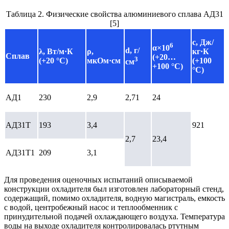
Таблица 2. Физические свойства алюминиевого сплава АД31
[5]
с, Дж/
6
α×
10
d, г/
λ
, Вт/м·К
ρ
,
кг·К
Сплав
(+20…
3
(+20 °С)
мкОм·см
(+100
см
+100 °С)
°С)
АД1
230
2,9
2,71
24
АД31Т
193
3,4
921
2,7
23,4
АД31Т1
209
3,1
Для проведения оценочных испытаний описываемой
конструкции охладителя был изготовлен лабораторный стенд,
содержащий, помимо охладителя, водную магистраль, емкость
с водой, центробежный насос и теплообменник с
принудительной подачей охлаждающего воздуха. Температура
воды на выходе охладителя контролировалась ртутным