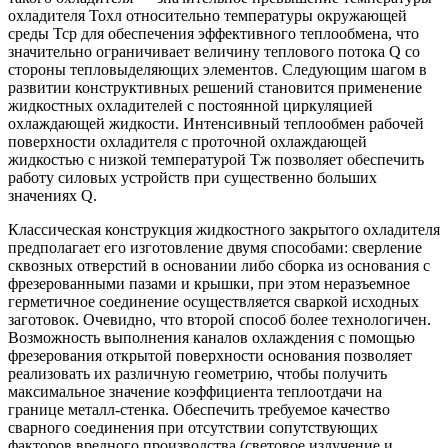
охладителя Тохл относительно температуры окружающей
среды Тср для обеспечения эффективного теплообмена, что
значительно ограничивает величину теплового потока Q со
стороны тепловыделяющих элементов. Следующим шагом в
развитии конструктивных решений становится применение
жидкостных охладителей с постоянной циркуляцией
охлаждающей жидкости. Интенсивный теплообмен рабочей
поверхности охладителя с проточной охлаждающей
жидкостью с низкой температурой Тж позволяет обеспечить
работу силовых устройств при существенно больших
значениях Q.
Классическая конструкция жидкостного закрытого охладителя
предполагает его изготовление двумя способами: сверление
сквозных отверстий в основании либо сборка из основания с
фрезерованными пазами и крышки, при этом неразъемное
герметичное соединение осуществляется сваркой исходных
заготовок. Очевидно, что второй способ более технологичен.
Возможность выполнения каналов охлаждения с помощью
фрезерования открытой поверхности основания позволяет
реализовать их различную геометрию, чтобы получить
максимальное значение коэффициента теплоотдачи на
границе металл-стенка. Обеспечить требуемое качество
сварного соединения при отсутствии сопутствующих
факторов вредного производства (световое излучение и