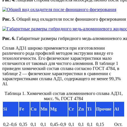
Рис. 5.
Общий вид охладителя после финишного фрезерования
Рис. 6.
Габаритные размеры гибридного медь-алюминиевого жи
Сплав АД31 широко применяется при изготовлении
различного рода профилей методом экструзии ввиду его
технологичности. Его физические характеристики мало
отличаются от таковых для чистого алюминия. В таблице 1
приведен химический состав сплава согласно ГОСТ 4784, в
таблице 2 — физические характеристики в сравнении с
характеристиками сплава АД1, содержащего не менее 99,3%
Al.
Таблица 1. Химический состав алюминиевого сплава АД31,
масс. %, ГОСТ 4784
Si
Fe
Cu
Mn
Mg
Cr
Zn
Ti
Прочие
Al
0,2–0,6
0,35
0,1
0,1
0,45–0,9
0,1
0,1
0,1
0,15
Ост.