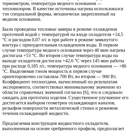
термометром, температура медного основания —
тепловизором. В качестве источника нагрева использовался
тэн специальной формы, механически закрепленный на
медном основании.
Были проведены тепловые замеры в режиме охлаждения
проточной водой с температурой на входе охладителя +14,5
°С и расходом 0,07 л/с и при работе в режиме замкнутого
контура с принудительным охлаждением воды. В первом
случае температура медного основания через 40 мин нагрева
достигала +53 °С. Во втором случае температура воды на
выходе охладителя достигала +42,6 °С через 145 мин работы
при расходе 0,185 л/с, температура медного основания — +86
°С. Выделяемая тэном мощность в первом случае
ориентировочно составляла 700 Вт, во втором — 900 Вт.
Коэффициент теплоотдачи, вычисленный по результатам
эксперимента, соответствовал минимальному значению из
области справочных значений согласно [6], что и следовало
ожидать для прототипа изделия. Существенное улучшение его
достигается выбором геометрии охлаждающих каналов,
рельефом поверхности металлической стенки и режимом
течения охлаждающей жидкости.
Предлагаемая конструкция жидкостного охладителя,
выполненная на основе оребренного профиля, предполагает