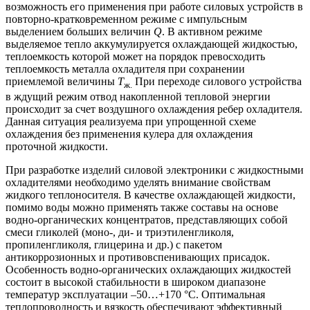
возможность его применения при работе силовых устройств в
повторно-кратковременном режиме с импульсным
выделением больших величин
Q
. В активном режиме
выделяемое тепло аккумулируется охлаждающей жидкостью,
теплоемкость которой может на порядок превосходить
теплоемкость металла охладителя при сохранении
приемлемой величины
Т
При переходе силового устройства
ж.
в ждущий режим отвод накопленной тепловой энергии
происходит за счет воздушного охлаждения ребер охладителя.
Данная ситуация реализуема при упрощенной схеме
охлаждения без применения кулера для охлаждения
проточной жидкости.
При разработке изделий силовой электроники с жидкостными
охладителями необходимо уделять внимание свойствам
жидкого теплоносителя. В качестве охлаждающей жидкости,
помимо воды можно применять также составы на основе
водно-органических концентратов, представляющих собой
смеси гликолей (моно-, ди- и триэтиленгликоля,
пропиленгликоля, глицерина и др.) с пакетом
антикоррозионных и противовспенивающих присадок.
Особенность водно-органических охлаждающих жидкостей
состоит в высокой стабильности в широком диапазоне
температур эксплуатации –50…+170 °С. Оптимальная
теплопроводность и вязкость обеспечивают эффективный