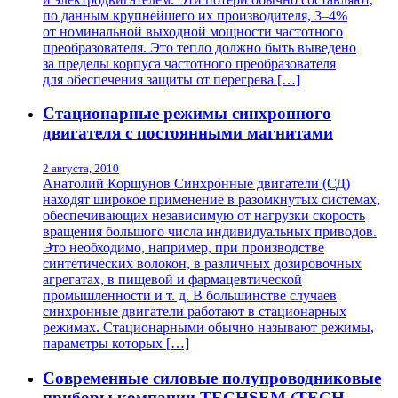
по данным крупнейшего их производителя, 3–4%
от номинальной выходной мощности частотного
преобразователя. Это тепло должно быть выведено
за пределы корпуса частотного преобразователя
для обеспечения защиты от перегрева […]
Стационарные режимы синхронного
двигателя с постоянными магнитами
2 августа, 2010
Анатолий Коршунов Синхронные двигатели (СД)
находят широкое применение в разомкнутых системах,
обеспечивающих независимую от нагрузки скорость
вращения большого числа индивидуальных приводов.
Это необходимо, например, при производстве
синтетических волокон, в различных дозировочных
агрегатах, в пищевой и фармацевтической
промышленности и т. д. В большинстве случаев
синхронные двигатели работают в стационарных
режимах. Стационарными обычно называют режимы,
параметры которых […]
Современные силовые полупроводниковые
приборы компании TECHSEM (TECH