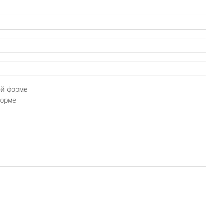
ой форме
форме