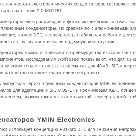
ансная частота электролитических конденсаторов составляет ли
торов на основе SiC MOSFET.
к инверторы электроприводов и фотоэлектрических систем с бо
т пленочные конденсаторы. По сравнению с алюминиевыми эл
жение, низкое ЭПС, неполярность, стабильная работа и длит
чивость к пульсациям и более надежную конструкцию.
нденсаторы, можно использовать преимущества высокой частот
мпонентов. Исследования Wolfspeed показывают, что для 10-к
тических конденсатора, в то время как для 40-кВт SiC-инвер
ечатной платы также значительно сократится.
cs выпустила серию пленочных конденсаторов MDP, выполненн
иалов для адаптации к SiC MOSFET и кремниевым IGBT. Конде
ряжением, низким током утечки и высокой температурной ста
нсаторов YMIN Electronics
nics использует концепцию низкого ЭПС для снижения напряж
гоэффективности системы. Они имеют высокое номинальное н