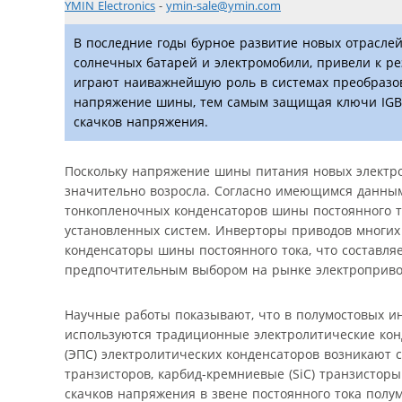
YMIN Electronics
-
ymin-sale@ymin.com
В последние годы бурное развитие новых отраслей 
солнечных батарей и электромобили, привели к р
играют наиважнейшую роль в системах преобразо
напряжение шины, тем самым защищая ключи IGBT 
скачков напряжения.
Поскольку напряжение шины питания новых электро
значительно возросла. Согласно имеющимся данным,
тонкопленочных конденсаторов шины постоянного тока
установленных систем. Инверторы приводов многих 
конденсаторы шины постоянного тока, что составляе
предпочтительным выбором на рынке электроприво
Научные работы показывают, что в полумостовых ин
используются традиционные электролитические конд
(ЭПС) электролитических конденсаторов возникают
транзисторов, карбид-кремниевые (SiC) транзистор
скачков напряжения в звене постоянного тока полу