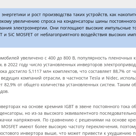
энергетики и рост производства таких устройств, как накопит
езкому увеличению спроса на конденсаторы шины постоянного 
вания электроэнергии. Они поглощают высокие импульсные т
и SiC MOSFET от неблагоприятного воздействия высоких имп
мобилей увеличено с 400 до 800 В, популярность пленочных 
 в 2022 году число установленных инверторов электропривод
 достигло 5,1117 млн ​​комплектов, что составляет 88,7% от ч
ведущих компаний отрасли, в частности Tesla и Nidec, испол
т 82,9% от общего количества установленных систем. Таким об
дов.
верторах на основе кремния IGBT в звене постоянного тока о
енсаторы, но из-за высокого эквивалентного последовательн
 скачки напряжения. По сравнению с решениями на основе кре
ы MOSFET имеют более высокую частоту переключения, поэтом
мостового инвертора выше, что может привести к ухудшению 