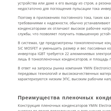
устройства или даже к его выходу из строя, а резон
недостаточно для поглощения пульсации тока инвер
Поэтому в приложениях постоянного тока, таких ка
требованиями к надежности, обычно устанавливаю
конденсаторами их отличают высокое рабочее напря
службы, что позволяет получить повышенную устой
В системах, где предусмотрены тонкопленочные ко
SiC MOSFET и уменьшить размер и вес пассивных ко
инвертора IGBT требуется 22 алюминиевых электроли
лишь 8 тонкопленочных конденсаторов, и площадь п
В ответ на запросы рынка компания YMIN Electroni
передовых технологий и высококачественных матер
характеризуются низким ЭПС, высоким рабочим нап
Преимущества пленочных конде
Конструкция пленочных конденсаторов YMIN Electro
энергии во время переключения и повышения энер