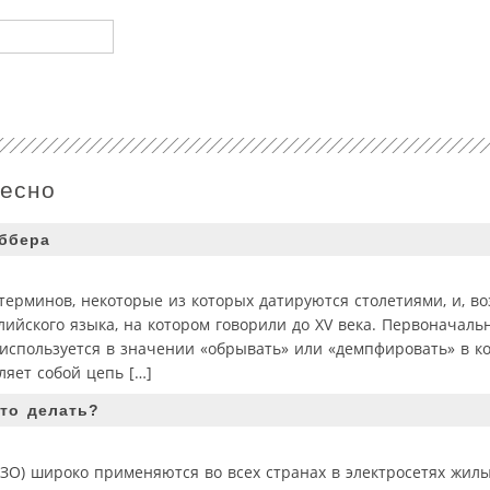
ресно
ббера
терминов, некоторые из которых датируются столетиями, и, во
лийского языка, на котором говорили до XV века. Первоначальн
 используется в значении «обрывать» или «демпфировать» в к
ляет собой цепь […]
то делать?
ЗО) широко применяются во всех странах в электросетях жил