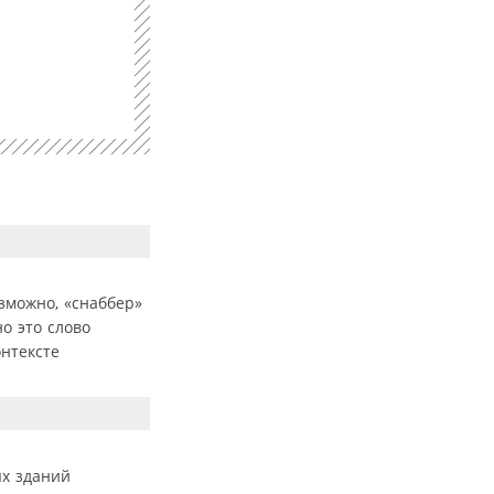
зможно, «снаббер»
о это слово
онтексте
ых зданий