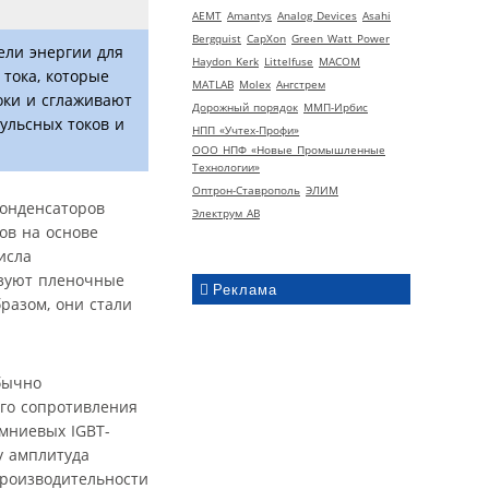
AEMT
Amantys
Analog Devices
Asahi
Bergquist
CapXon
Green Watt Power
ели энергии для
Haydon Kerk
Littelfuse
MACOM
тока, которые
MATLAB
Molex
Ангстрем
оки и сглаживают
Дорожный порядок
ММП-Ирбис
ульсных токов и
НПП «Учтех-Профи»
ООО НПФ «Новые Промышленные
Технологии»
Оптрон-Ставрополь
ЭЛИМ
конденсаторов
Электрум АВ
ов на основе
исла
ьзуют пленочные
Реклама
разом, они стали
бычно
ого сопротивления
мниевых IGBT-
у амплитуда
производительности