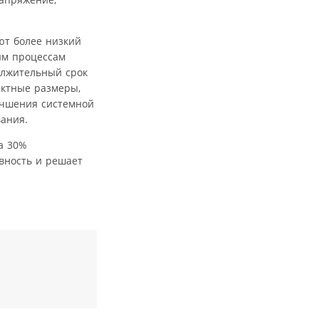
ют более низкий
ым процессам
олжительный срок
актные размеры,
учшения системной
вания.
на 30%
вность и решает