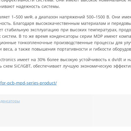
чивают надежность системы.
ляет 1–500 мкФ, а диапазон напряжений 500–1500 В. Они име
ьность. Благодаря высококачественным материалам и передов
ет стабильную эксплуатацию при высоких температурах, прод
 систем. В то же время конденсаторы серии MDP имеют комп
ционные тонкопленочные производственные процессы для ул
 веса, а также повышения портативности и гибкости оборудо
ctronics имеет на 30% более высокую устойчивость к dv/dt и 
 схем SiC/IGBT, обеспечивает лучшую экономическую эффекти
-for-pcb-mpd-series-product/
денсаторы