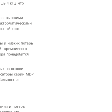
шь 4 кГц, что
лее высокими
ектролитическими
ельный срок
ы и низких потерь
Вт кремниевого
тора понадобится
ых на основе
нсаторы серии MDP
бильностью.
ения и потерь
апряжение,