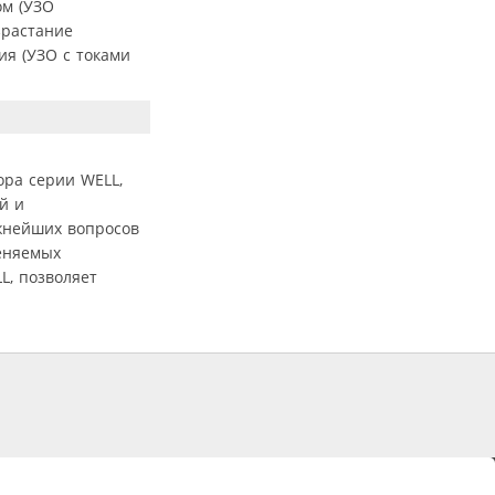
ом (УЗО
зрастание
ия (УЗО с токами
ора серии WELL,
й и
жнейших вопросов
еняемых
L, позволяет