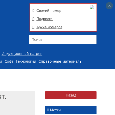
×
×
Свежий номер
Подписка
Архив номеров
Поиск
Индукционный нагрев
ии
Софт
Технологии
Справочные материалы
T:
Метки