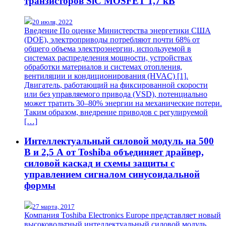
транзисторов SiC MOSFET 1,7 кВ
20 июля, 2022
Введение По оценке Министерства энергетики США
(DOE), электроприводы потребляют почти 68% от
общего объема электроэнергии, используемой в
системах распределения мощности, устройствах
обработки материалов и системах отопления,
вентиляции и кондиционирования (HVAC) [1].
Двигатель, работающий на фиксированной скорости
или без управляемого привода (VSD), потенциально
может тратить 30–80% энергии на механические потери.
Таким образом, внедрение приводов с регулируемой
[…]
Интеллектуальный силовой модуль на 500
В и 2,5 А от Toshiba объединяет драйвер,
силовой каскад и схемы защиты с
управлением сигналом синусоидальной
формы
27 марта, 2017
Компания Toshiba Electronics Europe представляет новый
высоковольтный интеллектуальный силовой модуль