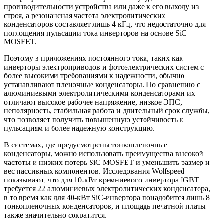
производительности устройства или даже к его выходу из
строя, а резонансная частота электролитических
конденсаторов составляет лишь 4 кГц, что недостаточно для
поглощения пульсации тока инверторов на основе SiC
MOSFET.
Поэтому в приложениях постоянного тока, таких как
инверторы электроприводов и фотоэлектрических систем с
более высокими требованиями к надежности, обычно
устанавливают пленочные конденсаторы. По сравнению с
алюминиевыми электролитическими конденсаторами их
отличают высокое рабочее напряжение, низкое ЭПС,
неполярность, стабильная работа и длительный срок службы,
что позволяет получить повышенную устойчивость к
пульсациям и более надежную конструкцию.
В системах, где предусмотрены тонкопленочные
конденсаторы, можно использовать преимущества высокой
частоты и низких потерь SiC MOSFET и уменьшить размер и
вес пассивных компонентов. Исследования Wolfspeed
показывают, что для 10-кВт кремниевого инвертора IGBT
требуется 22 алюминиевых электролитических конденсатора,
в то время как для 40-кВт SiC-инвертора понадобится лишь 8
тонкопленочных конденсаторов, и площадь печатной платы
также значительно сократится.