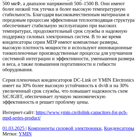
500 мкФ, а диапазон напряжений 500–1500 В. Они имеют
более низкий ток утечки и более высокую температурную
стабильность. Благодаря высококачественным материалам и
передовым процессам эффективная теплоотводящая структура
обеспечивает стабильную эксплуатацию при высоких
температурах, продолжительный срок службы и надежную
поддержку силовых электронных систем. В то же время
конденсаторы серии MDP имеют компактные размеры,
высокую плотность мощности и используют инновационные
тонкопленочные производственные процессы для улучшения
системной интеграции и эффективности, уменьшения размера
и веса, а также повышения портативности и гибкости
оборудования.
Серия пленочных конденсаторов DC-Link от YMIN Electronics
имеет на 30% более высокую устойчивость к dv/dt и на 30%
увеличенный срок службы, что повышает надежность схем
SiC/IGBT, обеспечивает лучшую экономическую
эффективность и решает проблему цены.
Интернет-сайт:
https://www.ymin.cn/dolink-capacitors-for-pcb-
mpd-series-product/
01.03.2025
|
Компоненты силовой электроники
,
Конденсаторы
Метки:
YMIN