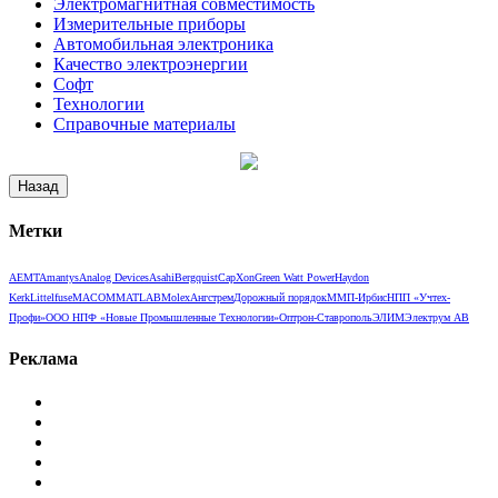
Электромагнитная совместимость
Измерительные приборы
Автомобильная электроника
Качество электроэнергии
Софт
Технологии
Справочные материалы
Метки
AEMT
Amantys
Analog Devices
Asahi
Bergquist
CapXon
Green Watt Power
Haydon
Kerk
Littelfuse
MACOM
MATLAB
Molex
Ангстрем
Дорожный порядок
ММП-Ирбис
НПП «Учтех-
Профи»
ООО НПФ «Новые Промышленные Технологии»
Оптрон-Ставрополь
ЭЛИМ
Электрум АВ
Реклама