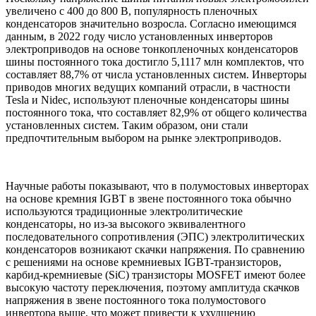
увеличено с 400 до 800 В, популярность пленочных
конденсаторов значительно возросла. Согласно имеющимся
данным, в 2022 году число установленных инверторов
электроприводов на основе тонкопленочных конденсаторов
шины постоянного тока достигло 5,1117 млн ​​комплектов, что
составляет 88,7% от числа установленных систем. Инверторы
приводов многих ведущих компаний отрасли, в частности
Tesla и Nidec, используют пленочные конденсаторы шины
постоянного тока, что составляет 82,9% от общего количества
установленных систем. Таким образом, они стали
предпочтительным выбором на рынке электроприводов.
Научные работы показывают, что в полумостовых инверторах
на основе кремния IGBT в звене постоянного тока обычно
используются традиционные электролитические
конденсаторы, но из-за высокого эквивалентного
последовательного сопротивления (ЭПС) электролитических
конденсаторов возникают скачки напряжения. По сравнению
с решениями на основе кремниевых IGBT-транзисторов,
карбид-кремниевые (SiC) транзисторы MOSFET имеют более
высокую частоту переключения, поэтому амплитуда скачков
напряжения в звене постоянного тока полумостового
инвертора выше, что может привести к ухудшению