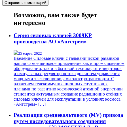
Возможно, вам также будет
интересно
Серия силовых ключей 3009КР
производства АО «Ангстрем»
25 марта, 2022
Введение Силовые ключи с гальванической развязкой
нашли самое широкое применение как в промышленном
оборудовании, так и в бытовой технике, от инверторов
и импульсных регуляторов тока до систем управления
мощными электроприводами электротранспорта. С
развитием телекоммуникационных спутников, с
планами по развитию космической атомной энергетики
становится актуальным создание радиационно стойких
силовых ключей для эксплуатации в условиях космоса.
«Ангстрем» […]
Реализация средневольтового (MV) привода
путем последовательного соединения