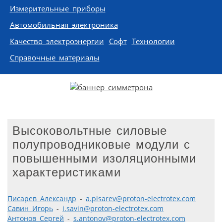
Измерительные приборы
Автомобильная электроника
Качество электроэнергии
Софт
Технологии
Справочные материалы
Высоковольтные силовые
полупроводниковые модули с
повышенными изоляционными
характеристиками
Писарев Александр
-
a.pisarev@proton-electrotex.com
Савин Игорь
-
i.savin@proton-electrotex.com
Антонов Сергей
-
s.antonov@proton-electrotex.com