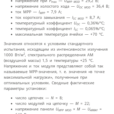
напряжение при
P
—
U
= 29,2 В;
max
MPP MOD
напряжение холостого хода —
U
= 36,4 В;
OC MOD
ток MPP —
I
= 7,9 A;
MPP
ток короткого замыкания —
I
= 8,7 A;
SC MOD
температурный коэффициент
U
— 0,36%/°С;
OC
температурный коэффициент
I
— 0,065%/°С;
SC
максимальная температура ячейки — +70 °С.
Значения относятся к условиям стандартного
испытания, исходящим из интенсивности излучения
2
1000 Вт/м
, спектрального распределения AM
(воздушной массы) 1,5 и температуры +25 °C.
Напряжение и ток модуля представляют собой так
называемые MPP-значения, т. е. значения «в точке
максимальной нагрузки», полученные при
оптимальных условиях. Сводные фактические
параметры установки:
число цепочек —
N
= 8;
число модулей на цепочку —
M
= 22;
напряжение панели
U
×
М
—
U
=
MPP MOD
ARRAY