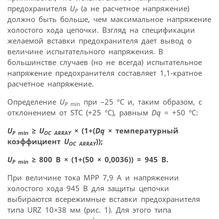
предохранителя
U
(а не расчетное напряжение)
P
должно быть больше, чем максимальное напряжение
холостого хода цепочки. Взгляд на спецификации
желаемой вставки предохранителя дает вывод о
величине испытательного напряжения. В
большинстве случаев (но не всегда) испытательное
напряжение предохранителя составляет 1,1-кратное
расчетное напряжение.
Определение
U
при –25 °С и, таким образом, с
P
min
отклонением от STC (+25 °С), равным
Dq
= +50 °С:
U
≥
U
×
(1+(
Dq
×
температурный
P
min
OC ARRAY
коэффициент
U
));
OC ARRAY
U
≥
800 В
×
(1+(50
×
0,0036)) = 945 В.
P
min
При величине тока MPP 7,9 A и напряжении
холостого хода 945 В для защиты цепочки
выбираются всережимные вставки предохранителя
типа URZ 10
×
38 мм (рис. 1). Для этого типа