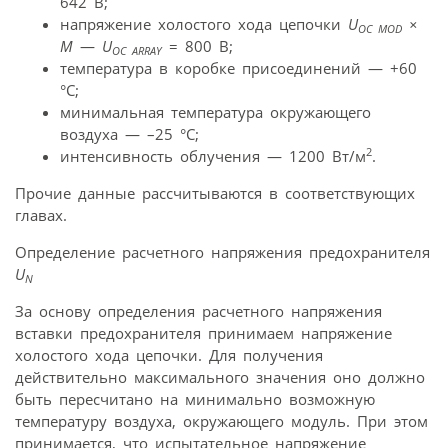
642 В;
напряжение холостого хода цепочки
U
×
OC MOD
М
—
U
= 800 В;
OC ARRAY
температура в коробке присоединений — +60
°C;
минимальная температура окружающего
воздуха — –25 °C;
2
интенсивность облучения — 1200 Вт/м
.
Прочие данные рассчитываются в соответствующих
главах.
Определение расчетного напряжения предохранителя
U
N
За основу определения расчетного напряжения
вставки предохранителя принимаем напряжение
холостого хода цепочки. Для получения
действительно максимального значения оно должно
быть пересчитано на минимально возможную
температуру воздуха, окружающего модуль. При этом
принимается, что испытательное напряжение