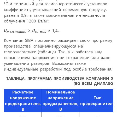
°C и типичный для гелиоэнергетических установок
коэффициент, учитывающий переменную нагрузку,
равный 0,9, а также максимальная интенсивность
2
облучения 1200 Вт/м
:
U
≥
U
×
1,4.
N SICHERUNG
SC MOD
Компания SIBA постоянно расширяет свою программу
производства, специализирующуюся на
гелиоэнергетике (таблица). Так, мы работаем над
повышением напряжения при сохранении или даже
уменьшении размеров. Возможны также
индивидуальные разработки под особые требования.
ТАБЛИЦА. ПРОГРАММА ПРОИЗВОДСТВА КОМПАНИИ SIB
(ВО ВСЕМ ДИАПАЗОНЕ
Расчетное
Номинальное
напряжение
напряжение
Тип
предохранителя,
предохранителя,
предохранителя
В
В