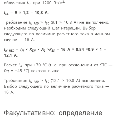
2
облучения
I
при 1200 Вт/м
:
SC
I
= 9
×
1,2 = 10,8 А.
SC
Требование
I
>
I
(9,1 > 10,8 А) не выполнено,
N RED
SC
необходим следующий шаг итерации. Выбор
следующего по величине расчетного тока в данном
случае — 16 А.
I
=
I
×
K
×
A
×
K
= 16 А
×
0,84
×
0,9
×
1 =
N RED
N
TN
2
ZS
12,1 А.
Расчет
I
при +70 °С (т. е. при отклонении от STC —
SC
Dq
= +45 °C) показан выше.
Требование
I
>
I
(12,1 > 10,8 А) выполнено.
N RED
SC
Выбор следующего по величине расчетного тока —
16 А.
Факультативно: определение