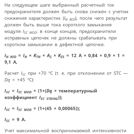
На следующем шаге выбранный расчетный ток
предохранителя должен быть снова снижен с учетом
снижения характеристик (
I
), после чего результат
N RED
должен быть выше тока короткого замыкания
модуля
I
: в конце концов, предохранители
SC MOD
исправных цепочек не должны срабатывать при
коротком замыкании в дефектной цепочке.
I
=
I
×
K
×
A
×
K
= 12 А
×
0,84
×
0,9
×
1 =
N RED
N
TN
2
ZS
9,1 А.
Расчет
I
при +70 °С (т. е. при отклонении от STC —
SC
Dq
= +45 °C):
I
=
I
×
(1+(
Dq
×
температурный
SC
SC MOD
коэффициент
I
));
SC STRING
I
=
I
×
(1+(45
×
0,00065));
SC
SC MOD
I
= 9 А.
SC
Учет максимальной воспринимаемой интенсивности