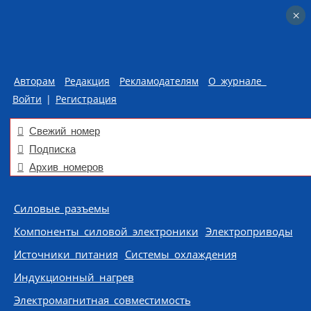
×
×
Авторам
Редакция
Рекламодателям
О журнале
Войти
|
Регистрация
Свежий номер
Подписка
Архив номеров
Skip to content
Силовые разъемы
Компоненты силовой электроники
Электроприводы
Источники питания
Системы охлаждения
Индукционный нагрев
Электромагнитная совместимость