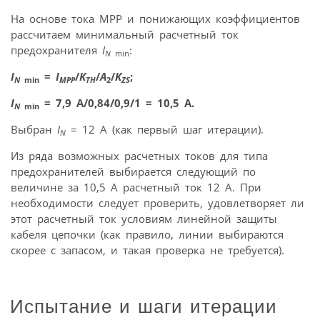
На основе тока MPP и понижающих коэффициентов
рассчитаем минимальный расчетный ток
предохранителя
I
:
N
min
I
=
I
/
K
/
A
/
K
;
N
min
MPP
TH
2
ZS
I
= 7,9 А/0,84/0,9/1 = 10,5 А.
N
min
Выбран
I
= 12 А (как первый шаг итерации).
N
Из ряда возможных расчетных токов для типа
предохранителей выбирается следующий по
величине за 10,5 A расчетный ток 12 A. При
необходимости следует проверить, удовлетворяет ли
этот расчетный ток условиям линейной защиты
кабеля цепочки (как правило, линии выбираются
скорее с запасом, и такая проверка не требуется).
Испытание и шаги итерации