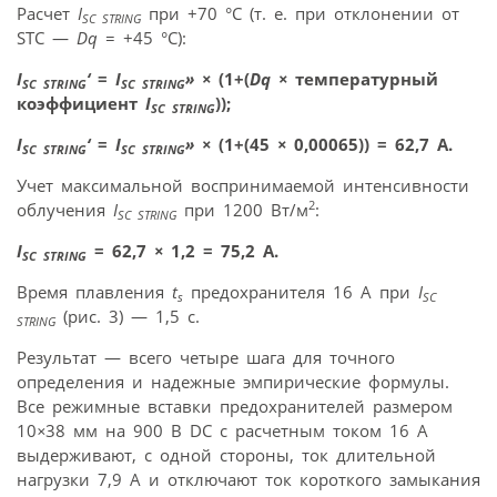
Расчет
I
при +70 °С (т. е. при отклонении от
SC STRING
STC —
Dq
= +45 °C):
I
‘
=
I
»
×
(1+(
Dq
×
температурный
SC STRING
SC STRING
коэффициент
I
));
SC STRING
I
‘
=
I
»
×
(1+(45
×
0,00065)) = 62,7 А.
SC STRING
SC STRING
Учет максимальной воспринимаемой интенсивности
2
облучения
I
при 1200 Вт/м
:
SC STRING
I
= 62,7
×
1,2 = 75,2 А.
SC STRING
Время плавления
t
предохранителя 16 А при
I
s
SC
(рис. 3) — 1,5 с.
STRING
Результат — всего четыре шага для точного
определения и надежные эмпирические формулы.
Все режимные вставки предохранителей размером
10
×
38 мм на 900 B DC с расчетным током 16 A
выдерживают, с одной стороны, ток длительной
нагрузки 7,9 A и отключают ток короткого замыкания