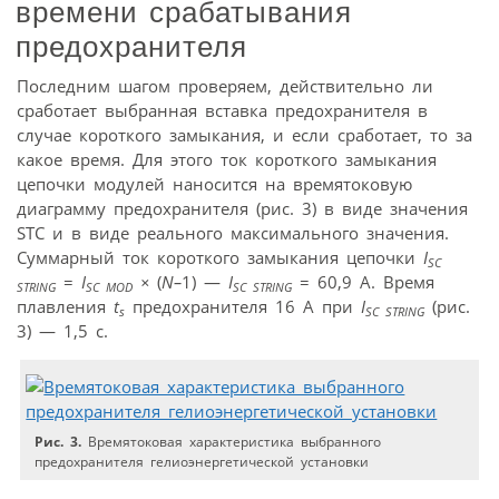
времени срабатывания
предохранителя
Последним шагом проверяем, действительно ли
сработает выбранная вставка предохранителя в
случае короткого замыкания, и если сработает, то за
какое время. Для этого ток короткого замыкания
цепочки модулей наносится на времятоковую
диаграмму предохранителя (рис. 3) в виде значения
STC и в виде реального максимального значения.
Суммарный ток короткого замыкания цепочки
I
SC
=
I
×
(
N–
1) —
I
= 60,9 А. Время
STRING
SC MOD
SC STRING
плавления
t
предохранителя 16 А при
I
(рис.
s
SC STRING
3) — 1,5 с.
Рис. 3.
Времятоковая характеристика выбранного
предохранителя гелиоэнергетической установки