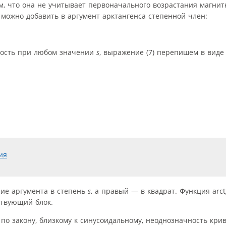
м, что она не учитывает первоначального возрастания магнит
а можно добавить в аргумент арктангенса степенной член:
тность при любом значении
s
, выражение (7) перепишем в виде
ние аргумента в степень
s
, а правый — в квадрат. Функция arc
тствующий блок.
 по закону, близкому к синусоидальному, неоднозначность кри