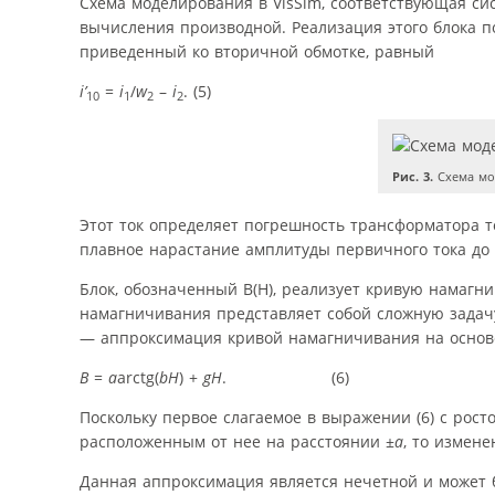
Схема моделирования в VisSim, соответствующая сист
вычисления производной. Реализация этого блока п
приведенный ко вторичной обмотке, равный
i’
=
i
/
w
–
i
. (5)
10
1
2
2
Рис. 3.
Схема мо
Этот ток определяет погрешность трансформатора т
плавное нарастание амплитуды первичного тока до 
Блок, обозначенный B(H), реализует кривую намаг
намагничивания представляет собой сложную задачу
— аппроксимация кривой намагничивания на основе 
B
=
a
arctg(
bH
) +
gH
. (6)
Поскольку первое слагаемое в выражении (6) с рос
расположенным от нее на расстоянии ±
a
, то измен
Данная аппроксимация является нечетной и может б