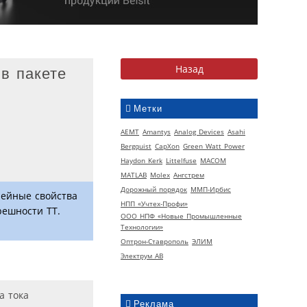
в пакете
Метки
AEMT
Amantys
Analog Devices
Asahi
Bergquist
CapXon
Green Watt Power
Haydon Kerk
Littelfuse
MACOM
MATLAB
Molex
Ангстрем
Дорожный порядок
ММП-Ирбис
нейные свойства
НПП «Учтех-Профи»
решности ТТ.
ООО НПФ «Новые Промышленные
Технологии»
Оптрон-Ставрополь
ЭЛИМ
Электрум АВ
Реклама