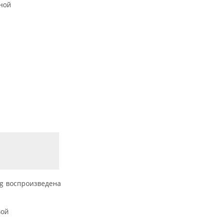
ной
tg воспроизведена
вой