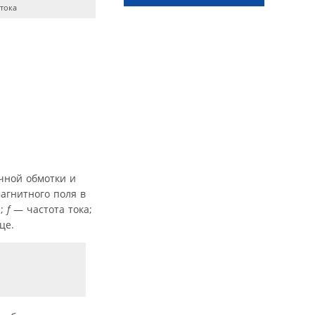
 тока
чной обмотки и
агнитного поля в
а;
f
— частота тока;
це.