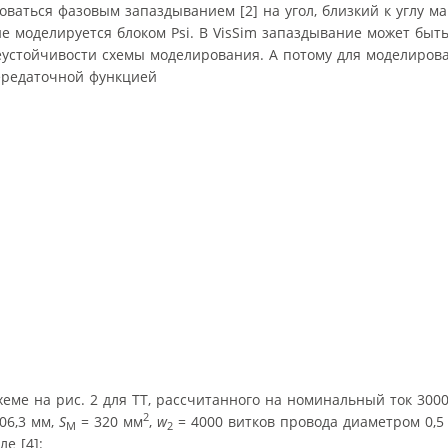
оваться фазовым запаздыванием [2] на угол, близкий к углу 
ие моделируется блоком Psi. В VisSim запаздывание может быт
не­устойчивости схемы моделирования. А потому для моделиров
ередаточной функцией
ме на рис. 2 для ТТ, рассчитанного на номинальный ток 3000
2
06,3 мм,
S
= 320 мм
,
w
= 4000 витков провода диаметром 0,5
M
2
е [4]: