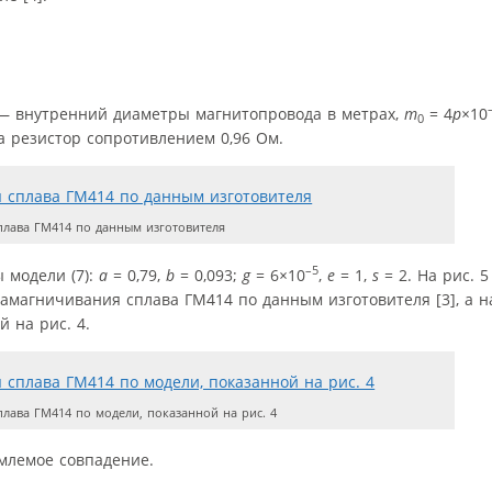
 внутренний диаметры магнитопровода в метрах,
m
= 4
p×
10
0
 резистор сопротивлением 0,96 Ом.
лава ГМ414 по данным изготовителя
–5
 модели (7):
a
= 0,79,
b
= 0,093;
g
= 6
×
10
,
e
= 1,
s
= 2. На рис. 
магничивания сплава ГМ414 по данным изготовителя [3], а н
 на рис. 4.
лава ГМ414 по модели, показанной на рис. 4
млемое совпадение.