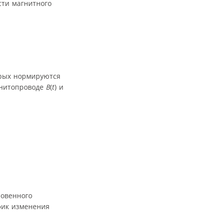
ти магнитного
орых нормируются
гнитопроводе
B
(
t
) и
новенного
фик изменения