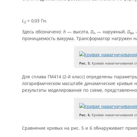
L
= 0,03 Гн.
2
Здесь обозначено:
h
— высота,
D
— наружный,
D
—
н
вн
проницаемость вакуума. Трансформатор нагружен на
Рис. 5.
Кривая намагничивания сп
Для сплава ГМ414 (2-й класс) определены параметры
логарифмическом масштабе динамические кривые на
результаты моделирования по схеме, представленной
Рис. 6.
Кривая намагничивания сп
Сравнение кривых на рис. 5 и 6 обнаруживает прие