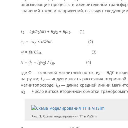
описывающие процессы в измерительном трансформ
значений токов и напряжений, выглядят следующим
e
=
L
(
di
/
dt
) +
R
i
+
R
i
, (1)
2
2
2
2
2
H
2
e
= –
w
×
d
Ф/
dt
, (2)
2
2
Ф =
B
(
H
)
S
, (3)
M
H
= (
i
–
i
w
) /
l
, (4)
1
2
2
M
где Ф — основной магнитный поток;
e
— ЭДС втори
2
нагрузки;
L
— индуктивность рассеяния вторичной
2
магнитопроводе;
l
— длина средней линии магнит
M
w
— число витков вторичной обмотки трансформато
2
Рис. 2.
Схема моделирования ТТ в VisSim