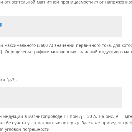
сти относительной магнитной проницаемости
m
от напряженнос
и максимального (3600 А) значений первичного тока, для кот
 [5]. Определены графики мгновенных значений индукции в ма
бки
I
/
I
.
10
1
ни индукции в магнитопроводе ТТ при
I
= 30 А. На рис. 9 — мг
1
тока без учета угла магнитных потерь
y
. Здесь же приведен гра
ия угловой погрешности.