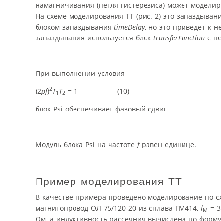
намагничивания (петля гистерезиса) может моделир
На схеме моделирования ТТ (рис. 2) это запаздыван
блоком запаздывания
timeDelay
, но это приведет к 
запаздывания используется блок
transferFunction
с п
При выполнении условия
2
(2
pf
)
T
T
= 1 (10)
1
2
блок Psi обеспечивает фазовый сдвиг
Модуль блока Psi на частоте
f
равен единице.
Пример моделирования ТТ
В качестве примера проведено моделирование по схе
магнитопровод ОЛ 75/120-20 из сплава ГМ414,
l
= 3
M
Ом, а индуктивность рассеяния вычислена по формул