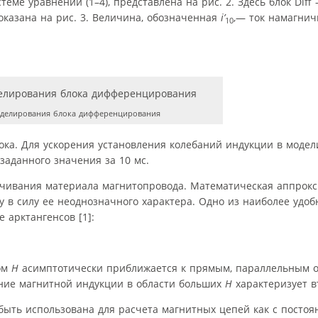
еме уравнений (1–4), представлена на рис. 2. Здесь блок Diff
оказана на рис. 3. Величина, обозначенная
i’
,— ток намагнич
10
делирования блока дифференцирования
ока. Для ускорения установления колебаний индукции в модел
заданного значения за 10 мс.
ничивания материала магнитопровода. Математическая аппрок
 в силу ее неоднозначного характера. Одно из наиболее удо
арктангенсов [1]:
том
H
асимптотически приближается к прямым, параллельным о
ение магнитной индукции в области больших
H
характеризует в
ыть использована для расчета магнитных цепей как с постоян