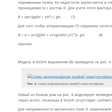
переменным полем. Ее недостаток заключается в то
проницаемости с ростом
H
. Для учета этого фактор
s
B
=
a
arctg(
bH + eH
) +
gH
. (7)
Для того чтобы аппроксимация (7) сохраняла нече
σ
B
=
a
×
arctg[
bH
+
e×
sign(
H
)
×
|
H|
]+ g
H
, (8)
причем
Модель в VisSim выражения (8) приведена на рис. 4.
Рис. 4.
Схема моделирования кривой намагничивания
Левый из блоков pow на рис. 4 моделирует возведе
через arcsin, поскольку в VisSim отсутствует соотве
Для напряженности магнитного поля
H
, изменяемой