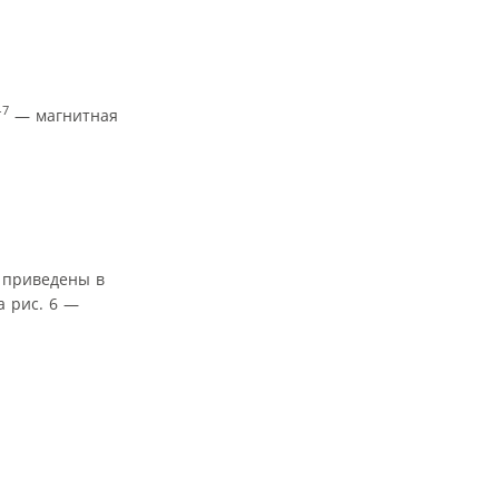
–7
— магнитная
5 приведены в
а рис. 6 —