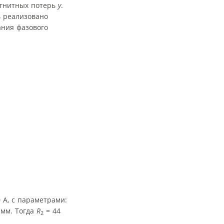
магнитных потерь
y
.
ь реализовано
ания фазового
 А, с параметрами:
 мм. Тогда
R
= 44
2