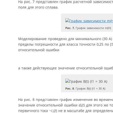
На рис. 7 представлен график расчетной зависимо
поля для этого сплава.
Рис. 7.
График зависимости m(Н)
Моделирование проведено для минимального (30 А) 
пределы погрешности для класса точности 0,2S по
относительной ошибки
а также действующее значение относительной оши
Рис. 8
. График B(t) (I1 = 30 A)
На рис. 8 представлен график изменения во време
значения относительной ошибки
d
(
t
) для этого же 
i
первичного тока ~
i
(
t
) не в масштабе для определен
1