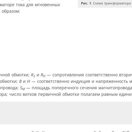
Рис. 1
. Схема трансформатора
аторе тока для мгновенных
 образом:
чной обмотки;
R
и
R
— сопротивления соответственно втори
2
Н
 обмотки;
В
и
Н
— соответственно индукция и напряженность м
опровода;
S
— площадь поперечного сечения магнитопровод
M
ра; число витков первичной обмотки полагаем равным едини