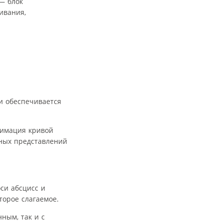
 — блок
ивания,
и обеспечивается
симация кривой
бных представлений
си абсцисс и
торое слагаемое.
ным, так и с